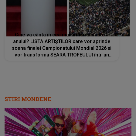
Cine va cânta în cea mai urmărită seară a
anului? LISTA ARTIȘTILOR care vor aprinde
scena finalei Campionatului Mondial 2026 și
vor transforma SEARA TROFEULUI într-un
show de neuitat: "Ceremonia de închidere va
încheia..."
STIRI MONDENE