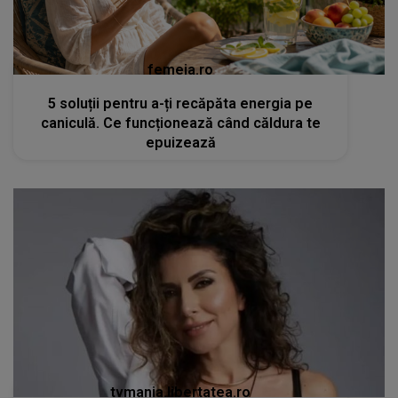
femeia.ro
5 soluții pentru a-ți recăpăta energia pe
caniculă. Ce funcționează când căldura te
epuizează
tvmania.libertatea.ro