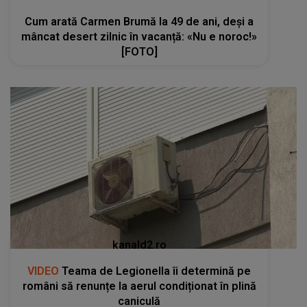
Cum arată Carmen Brumă la 49 de ani, deși a
mâncat desert zilnic în vacanță: «Nu e noroc!»
[FOTO]
kanald2.ro
VIDEO
Teama de Legionella îi determină pe
români să renunțe la aerul condiționat în plină
caniculă