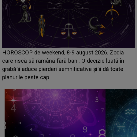
Emanuel a ținut ACEST DETALIU ASCUNS până
acum! În fața Alexandrei, concurentul din Casa Iubirii
face o MĂRTURISIRE NEAȘTEPTATĂ despre mama
sa: "I-am spus și ei în față, eu nu te iubesc pentru
că..."