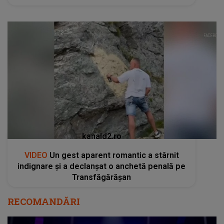
kanald2.ro
VIDEO
Un gest aparent romantic a stârnit
indignare și a declanșat o anchetă penală pe
Transfăgărășan
RECOMANDĂRI