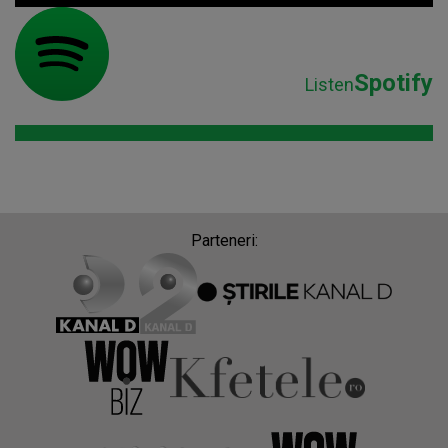
Spotify
Listen
Parteneri: