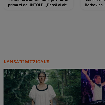
prima zi de UNTOLD: „Parcă ai altă
Berkovich, 
strălucire, emani putere,
accident ru
încredere, siguranță...”
Dacă nu 
LANSĂRI MUZICALE