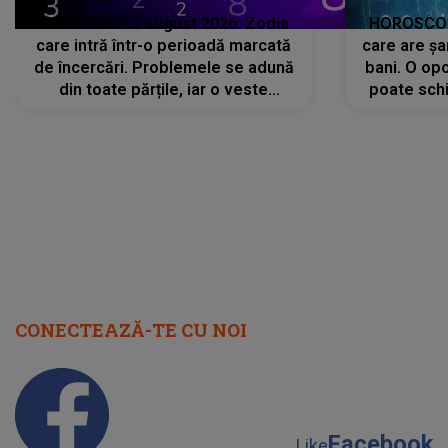
HOROSCOP 7 august 2026. Zodia
HOROSCOP 
care intră într-o perioadă marcată
care are șa
de încercări. Problemele se adună
bani. O opo
din toate părțile, iar o veste
poate schi
neașteptată îi dă planurile peste
la
cap
CONECTEAZĂ-TE CU NOI
Facebook
Like