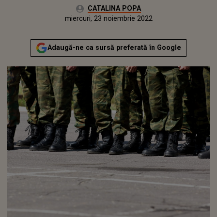
Autor:
CATALINA POPA
Publicat:
marți, 22 noiembrie 2022
Actualizat:
miercuri, 23 noiembrie 2022
Adaugă-ne ca sursă preferată în Google