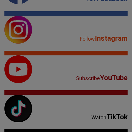
Instagram
Follow
YouTube
Subscribe
TikTok
Watch