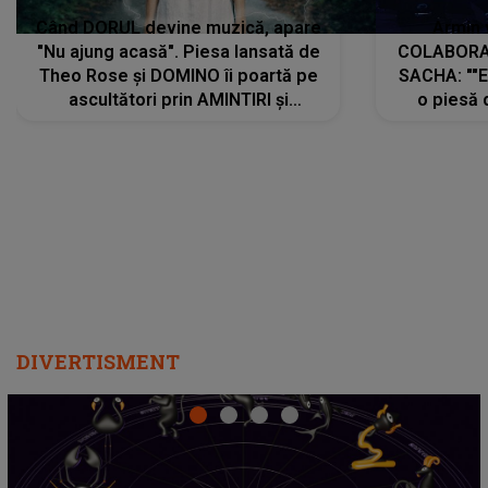
Când DORUL devine muzică, apare
Armin 
"Nu ajung acasă". Piesa lansată de
COLABORAR
Theo Rose și DOMINO îi poartă pe
SACHA: ""E
ascultători prin AMINTIRI și
o piesă 
REGĂSIRI, iar drumul emoțiilor
imediat pre
trece prin sufletul publicului:
cu mine șt
"Pentru toți cei care au plecat
păstrăm do
departe ca să le fie mai bine"
DIVERTISMENT