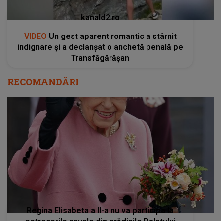
kanald2.ro
VIDEO
Un gest aparent romantic a stârnit
indignare și a declanșat o anchetă penală pe
Transfăgărășan
RECOMANDĂRI
Regina Elisabeta a II-a nu va participa la