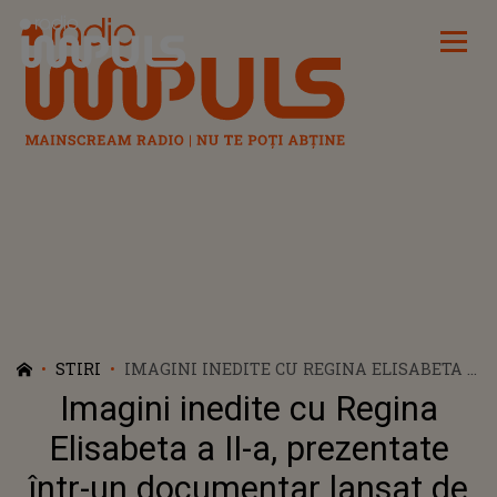
Radio Impuls
STIRI
IMAGINI INEDITE CU REGINA ELISABETA A
II-A, PREZENTATE ÎNTR-UN DOCUMENTAR
Imagini inedite cu Regina
LANSAT DE BBC: „OFERĂ O PRIVIRE
EXTRAORDINARĂ ÎN VIAȚA FAMILIEI
Elisabeta a II-a, prezentate
REGALE”
într-un documentar lansat de