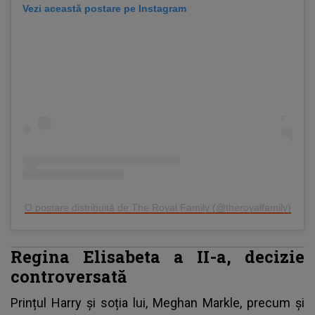
Vezi această postare pe Instagram
O postare distribuită de The Royal Family (@theroyalfamily)
Regina Elisabeta a II-a, decizie
controversată
Prințul Harry și soția lui,
Meghan Markle
, precum și