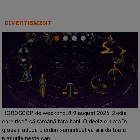
DIVERTISMENT
Emanuel a ținut ACEST DETALIU ASCUNS până
acum! În fața Alexandrei, concurentul din Casa Iubirii
face o MĂRTURISIRE NEAȘTEPTATĂ despre mama
sa: "I-am spus și ei în față, eu nu te iubesc pentru