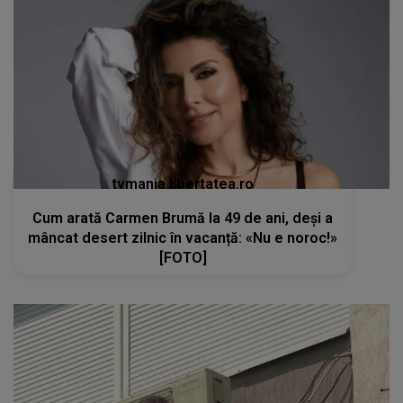
tvmania.libertatea.ro
Cum arată Carmen Brumă la 49 de ani, deși a
mâncat desert zilnic în vacanță: «Nu e noroc!»
[FOTO]