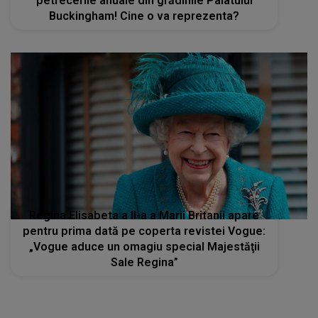
petrecerile anuale din grădinile Palatului
Buckingham! Cine o va reprezenta?
Regina Elisabeta a II-a a Marii Britanii apare
pentru prima dată pe coperta revistei Vogue:
„Vogue aduce un omagiu special Majestăţii
Sale Regina”