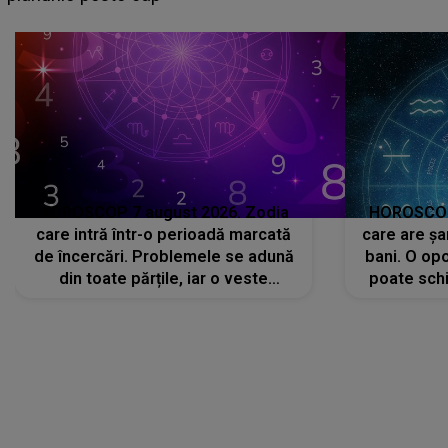
că..."
HOROSCOP 7 august 2026. Zodia
HOROSCOP 
care intră într-o perioadă marcată
care are șa
de încercări. Problemele se adună
bani. O opo
din toate părțile, iar o veste
poate schi
neașteptată îi dă planurile peste
la
cap