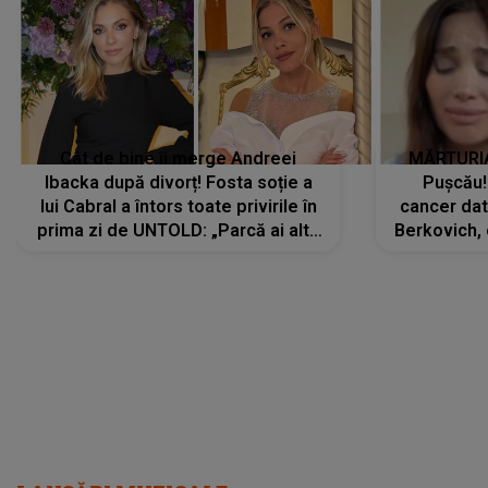
Cât de bine îi merge Andreei
MĂRTURIA
Ibacka după divorț! Fosta soție a
Pușcău!
lui Cabral a întors toate privirile în
cancer dato
prima zi de UNTOLD: „Parcă ai altă
Berkovich, 
strălucire, emani putere,
accident ru
încredere, siguranță...”
Dacă nu 