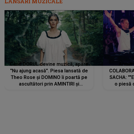
LANSĂRI MUZICALE
Când DORUL devine muzică, apare
Armin 
"Nu ajung acasă". Piesa lansată de
COLABORAR
Theo Rose și DOMINO îi poartă pe
SACHA: ""E
ascultători prin AMINTIRI și
o piesă 
REGĂSIRI, iar drumul emoțiilor
imediat pre
trece prin sufletul publicului:
cu mine șt
"Pentru toți cei care au plecat
păstrăm do
departe ca să le fie mai bine"