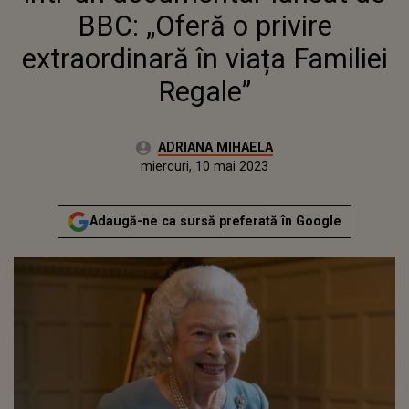
BBC: „Oferă o privire
extraordinară în viața Familiei
Regale”
Autor:
ADRIANA MIHAELA
Publicat:
marți, 10 mai 2022
Actualizat:
miercuri, 10 mai 2023
Adaugă-ne ca sursă preferată în Google