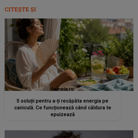
CITEȘTE ȘI
femeia.ro
5 soluții pentru a-ți recăpăta energia pe
caniculă. Ce funcționează când căldura te
epuizează