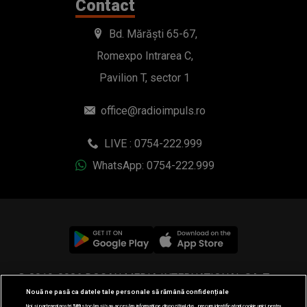
Contact
Bd. Mărăști 65-67,
Romexpo Intrarea C,
Pavilion T, sector 1
office@radioimpuls.ro
LIVE : 0754-222.999
WhatsApp: 0754-222.999
© 2019-2026 DOGAN MEDIA INTERNATIONAL SA, Toate
Nouă ne pasă ca datele tale personale să rămână confidențiale
drepturile rezervate.
Noi și partenerii noștri
589
stocăm și/sau accesăm informații pe dispozitivul dvs., precum identificatorii cookie unici pentru