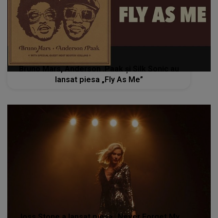
Bruno Mars, Anderson .Paak și Silk Sonic au
lansat piesa „Fly As Me”
Joss Stone a lansat piesa „Never Forget My