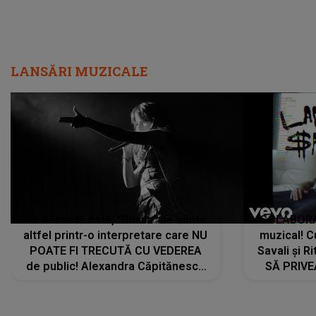
LANSĂRI MUZICALE
De această dată, "Dilaila" se simte
COLABORAR
altfel printr-o interpretare care NU
muzical! C
POATE FI TRECUTĂ CU VEDEREA
Savali și Ri
de public! Alexandra Căpitănescu
SĂ PRIV
a lansat VERSIUNEA LIVE a piesei