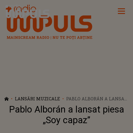
Radio Impuls
LANSĂRI MUZICALE
PABLO ALBORÁN A LANSAT
PIESA „SOY CAPAZ”
Pablo Alborán a lansat piesa
„Soy capaz”