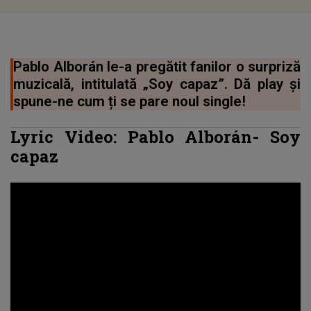
Pablo Alborán le-a pregătit fanilor o surpriză
muzicală, intitulată „Soy capaz”. Dă play și
spune-ne cum ți se pare noul single!
Lyric Video:
Pablo Alborán
-
Soy
capaz