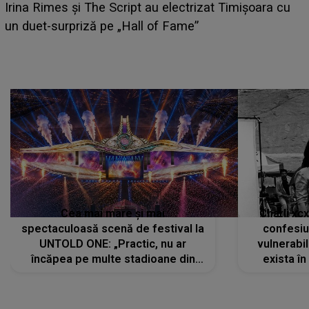
i
Irina Rimes și The Script au electrizat Timișoara cu
un duet-surpriză pe „Hall of Fame”
Cea mai mare și mai
Charli xc
spectaculoasă scenă de festival la
confesiu
UNTOLD ONE: „Practic, nu ar
vulnerabil
încăpea pe multe stadioane din
exista în
lume”. Evenimentul începe joi, 6
august 2026