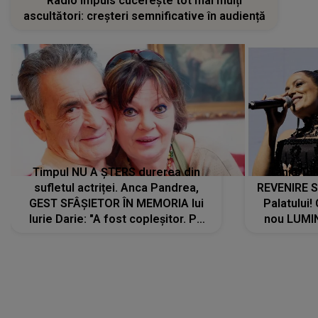
Radio Impuls cucerește tot mai mulți
ascultători: creșteri semnificative în audiență
Timpul NU A ȘTERS durerea din
Tania Tu
sufletul actriței. Anca Pandrea,
REVENIRE 
GEST SFÂȘIETOR ÎN MEMORIA lui
Palatului!
Iurie Darie: "A fost copleșitor. Pe
nou LUMI
măsură ce trece timpul parcă..."
pentru a
cântece no
care abia 