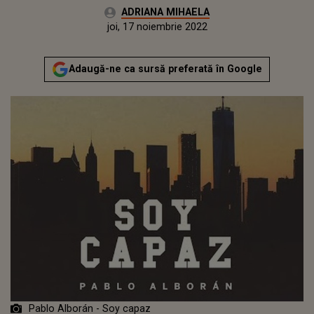
Autor:
ADRIANA MIHAELA
Publicat:
miercuri, 17 noiembrie 2021
Actualizat:
joi, 17 noiembrie 2022
Adaugă-ne ca sursă preferată în Google
Pablo Alborán - Soy capaz