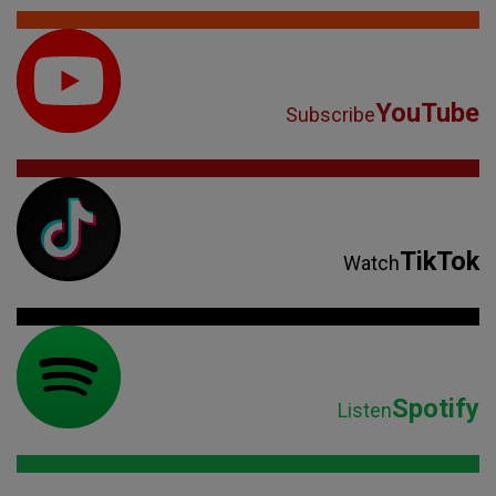
YouTube
Subscribe
TikTok
Watch
Spotify
Listen