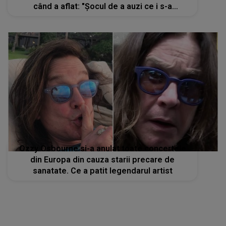
când a aflat: "Șocul de a auzi ce i s-a
întâmplat"
Ozzy Osbourne si-a anulat toate concertele
din Europa din cauza starii precare de
sanatate. Ce a patit legendarul artist