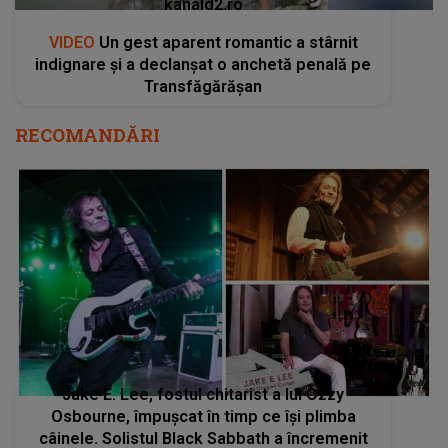
kanald2.ro
VIDEO
Un gest aparent romantic a stârnit
indignare și a declanșat o anchetă penală pe
Transfăgărășan
RECOMANDĂRI
Jake E. Lee, fostul chitarist a lui Ozzy
Osbourne, împuşcat în timp ce îşi plimba
câinele. Solistul Black Sabbath a încremenit