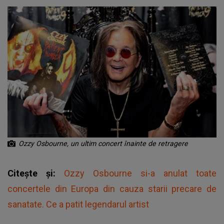
Ozzy Osbourne, un ultim concert înainte de retragere
Citește și:
Ozzy Osbourne si-a anulat toate
concertele din Europa din cauza starii precare de
sanatate. Ce a patit legendarul artist