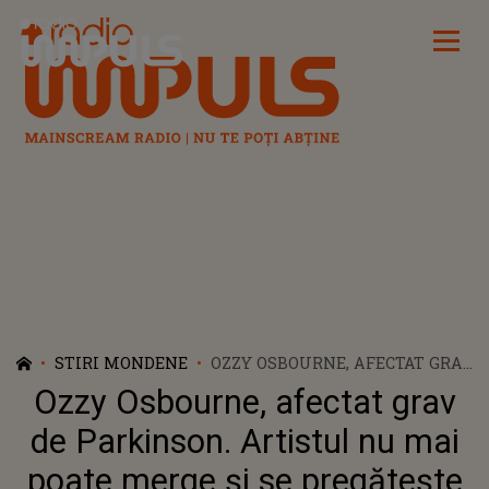
Radio Impuls
STIRI MONDENE
OZZY OSBOURNE, AFECTAT GRAV
DE PARKINSON. ARTISTUL NU
Ozzy Osbourne, afectat grav
MAI POATE MERGE ȘI SE
PREGĂTEȘTE DE ULTIMUL
de Parkinson. Artistul nu mai
CONCERT
poate merge și se pregătește