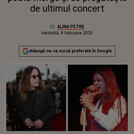
de ultimul concert
Autor:
ALINA PETRE
Publicat:
sâmbătă, 8 februarie 2025
Actualizat:
sâmbătă, 8 februarie 2025
Adaugă-ne ca sursă preferată în Google