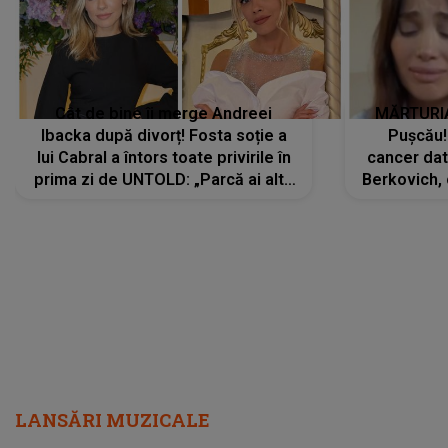
Cât de bine îi merge Andreei
MĂRTURIA
Ibacka după divorț! Fosta soție a
Pușcău!
lui Cabral a întors toate privirile în
cancer dato
prima zi de UNTOLD: „Parcă ai altă
Berkovich, 
strălucire, emani putere,
accident ru
încredere, siguranță...”
Dacă nu 
LANSĂRI MUZICALE