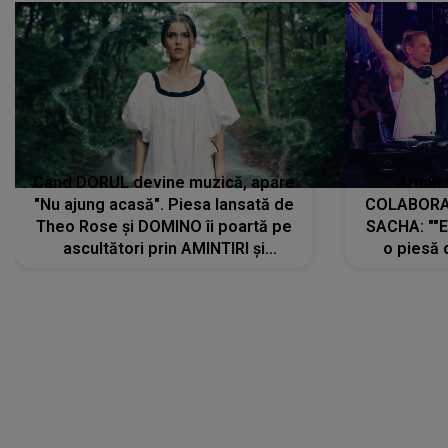
Când DORUL devine muzică, apare
Armin 
"Nu ajung acasă". Piesa lansată de
COLABORAR
Theo Rose și DOMINO îi poartă pe
SACHA: ""E
ascultători prin AMINTIRI și
o piesă 
REGĂSIRI, iar drumul emoțiilor
imediat pre
trece prin sufletul publicului:
cu mine șt
"Pentru toți cei care au plecat
păstrăm do
departe ca să le fie mai bine"