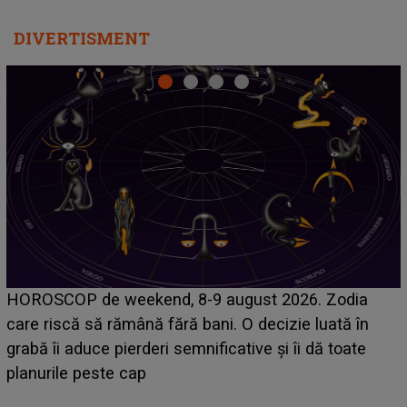
DIVERTISMENT
Emanuel a ținut ACEST DETALIU ASCUNS până
acum! În fața Alexandrei, concurentul din Casa Iubirii
face o MĂRTURISIRE NEAȘTEPTATĂ despre mama
sa: "I-am spus și ei în față, eu nu te iubesc pentru
că..."