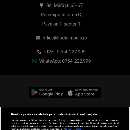
Bd. Mărăști 65-67,
Romexpo Intrarea C,
Pavilion T, sector 1
office@radioimpuls.ro
LIVE : 0754-222.999
WhatsApp: 0754-222.999
© 2019-2026 DOGAN MEDIA INTERNATIONAL SA, Toate
Nouă ne pasă ca datele tale personale să rămână confidențiale
drepturile rezervate.
Noi și partenerii noștri
589
stocăm și/sau accesăm informații pe dispozitivul dvs., precum identificatorii cookie unici pentru
prelucrarea datelor cu caracter personal. Puteți accepta sau gestiona preferințele dvs. făcând clic mai jos, respectiv vă
puteți opune utilizării unui interes legitim în orice moment pe pagina cu politica de confidențialitate. Aceste alegeri vor fi
raportate partenerilor noștri și nu vă vor afecta navigarea.
Mai multe detalii