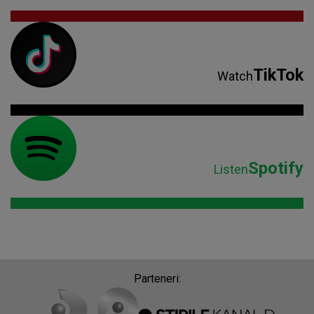
TikTok
Watch
Spotify
Listen
Parteneri: