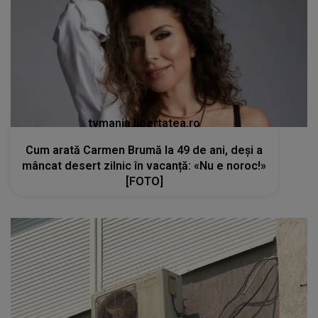
tvmania.libertatea.ro
Cum arată Carmen Brumă la 49 de ani, deși a
mâncat desert zilnic în vacanță: «Nu e noroc!»
[FOTO]