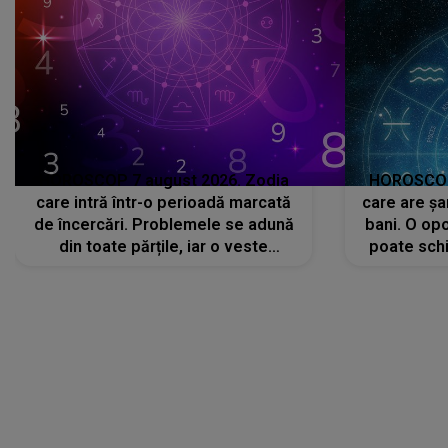
HOROSCOP 7 august 2026. Zodia
HOROSCOP 
care intră într-o perioadă marcată
care are șa
de încercări. Problemele se adună
bani. O opo
din toate părțile, iar o veste
poate schi
neașteptată îi dă planurile peste
la
cap