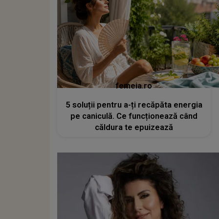
femeia.ro
5 soluții pentru a-ți recăpăta energia
pe caniculă. Ce funcționează când
căldura te epuizează