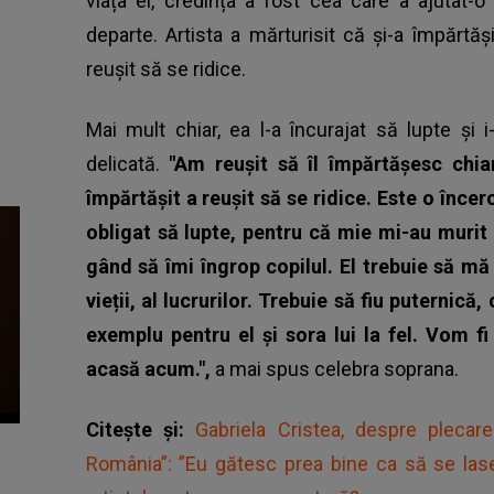
viața ei, credința a fost cea care a ajutat
departe. Artista a mărturisit că și-a împărtășit 
reușit să se ridice.
Mai mult chiar, ea l-a încurajat să lupte și 
delicată.
"Am reușit să îl împărtășesc chia
împărtășit a reușit să se ridice. Este o înce
obligat să lupte, pentru că mie mi-au murit
gând să îmi îngrop copilul.
El trebuie să mă
vieții, al lucrurilor. Trebuie să fiu puternică,
exemplu pentru el și sora lui la fel. Vom fi 
acasă acum.",
a mai spus celebra soprana.
Citește și:
Gabriela Cristea, despre plecar
România”: ”Eu gătesc prea bine ca să se lase 