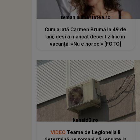
tvmania.libertatea.ro
Cum arată Carmen Brumă la 49 de
ani, deși a mâncat desert zilnic în
vacanță: «Nu e noroc!» [FOTO]
kanald2.ro
VIDEO
Teama de Legionella îi
determină pe români să renunțe la