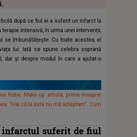
i.
cilă după ce fiul ei a suferit un infarct la
terapie intensivă, în urma unei intervenții,
ui se îmbunătățește. Cu toate acestea, el
iața lui. Iată ce spune celebra soprană
al, dar și despre modul în care a ajutat-o
ana Roba. Make-up artista, prima imagine
umea: "Hai că la asta nu mă așteptam". Cum
nfarctul suferit de fiul