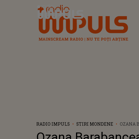
Radio Impuls
RADIO IMPULS
STIRI MONDENE
OZANA 
NOI DET
Ozana Barabancea
STAREA 