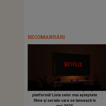
RECOMANDĂRI
Netflix anunță schimbări majore pe
platformă! Lista celor mai așteptate
filme și seriale care se lansează în
mai 2025