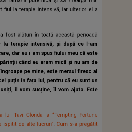
-o să rămână puternică și să meargă mai
fiul la terapie intensivă, iar ulterior el a
i-a fost alături în toată această perioadă
r la terapie intensivă, și după ce l-am
rcare, dar eu i-am spus fiului meu că este
 părinții când eu eram mică și nu am de
 îngroape pe mine, este mersul firesc al
 cel puțin în fața lui, pentru că eu sunt un
uniți, îl vom susține, îl vom ajuta. Este
ea lui Tavi Clonda la ”Tempting Fortune
ispitit de alte lucruri”. Cum s-a pregătit