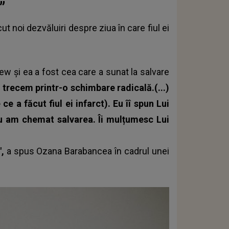
”
ut noi dezvăluiri despre ziua în care fiul ei
ew și ea a fost cea care a sunat la salvare
u trecem printr-o schimbare radicală.(...)
e a făcut fiul ei infarct). Eu îî spun Lui
 am chemat salvarea. Îi mulțumesc Lui
",
a spus Ozana Barabancea în cadrul unei