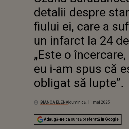
CARE A 
detalii despre sta
INFARCT
„ESTE O
DAR EU 
fiului ei, care a suf
ESTE OB
LUPTE”.
un infarct la 24 de
„Este o încercare,
eu i-am spus că e
obligat să lupte”.
Autor:
Publicat:
BIANCA ELENA
duminică, 11 mai 2025
Adaugă-ne ca sursă preferată în Google