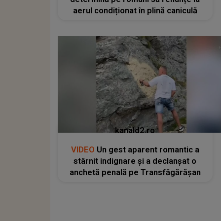
aerul condiționat în plină caniculă
kanald2.ro
VIDEO
Un gest aparent romantic a
stârnit indignare și a declanșat o
anchetă penală pe Transfăgărășan