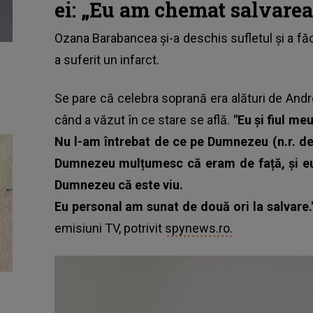
ei:
„Eu am chemat salvarea
Ozana Barabancea
și-a deschis sufletul și a făc
a suferit un infarct.
Se pare că celebra soprană era alături de Andr
când a văzut în ce stare se află.
"Eu și fiul me
Nu l-am întrebat de ce pe Dumnezeu (n.r. de c
Dumnezeu mulțumesc că eram de față, și eu
Dumnezeu că este viu.
Eu personal am sunat de două ori la salvare.
emisiuni TV, potrivit
spynews.ro.