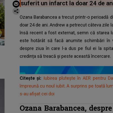
suferit un infarct la doar 24 de an
Ozana Barabancea a trecut printr-o perioadă difi
doar 24 de ani. Andrew a petrecut câteva zile la 
însă recent a fost externat, semn că starea l
este hotărât să facă anumite schimbări în v
despre ziua în care l-a dus pe fiul ei la spit
credința să treacă și peste această încercare.
Citește și:
Iubirea plutește în AER pentru D
împreună cu noul iubit. A surprins pe toată l
s-au afișat cei doi
Ozana Barabancea, despre i