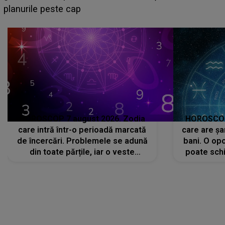
sa: "I-am spus și ei în față, eu nu te iubesc pentru
că..."
HOROSCOP 7 august 2026. Zodia
HOROSCOP 
care intră într-o perioadă marcată
care are șa
de încercări. Problemele se adună
bani. O opo
din toate părțile, iar o veste
poate schi
neașteptată îi dă planurile peste
la
cap