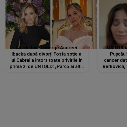
Cât de bine îi merge Andreei
MĂRTURIA
Ibacka după divorț! Fosta soție a
Pușcău!
lui Cabral a întors toate privirile în
cancer dato
prima zi de UNTOLD: „Parcă ai altă
Berkovich, 
strălucire, emani putere,
accident ru
încredere, siguranță...”
Dacă nu 