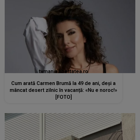
tvmania.libertatea.ro
Cum arată Carmen Brumă la 49 de ani, deși a
mâncat desert zilnic în vacanță: «Nu e noroc!»
[FOTO]