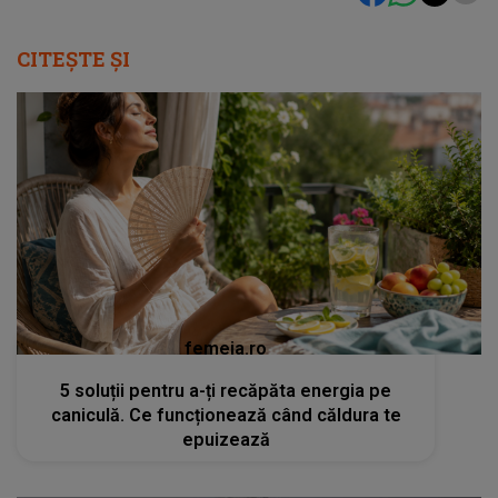
CITEȘTE ȘI
femeia.ro
5 soluții pentru a-ți recăpăta energia pe
caniculă. Ce funcționează când căldura te
epuizează