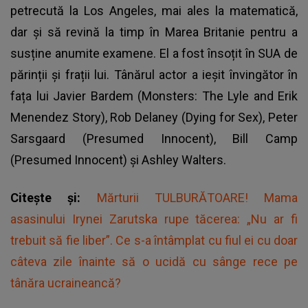
petrecută la Los Angeles, mai ales la matematică,
dar și să revină la timp în Marea Britanie pentru a
susține anumite examene. El a fost însoțit în SUA de
părinții și frații lui. Tânărul actor a ieșit învingător în
fața lui Javier Bardem (Monsters: The Lyle and Erik
Menendez Story), Rob Delaney (Dying for Sex), Peter
Sarsgaard (Presumed Innocent), Bill Camp
(Presumed Innocent) și Ashley Walters.
Citește și:
Mărturii TULBURĂTOARE! Mama
asasinului Irynei Zarutska rupe tăcerea: „Nu ar fi
trebuit să fie liber”. Ce s-a întâmplat cu fiul ei cu doar
câteva zile înainte să o ucidă cu sânge rece pe
tânăra ucraineancă?