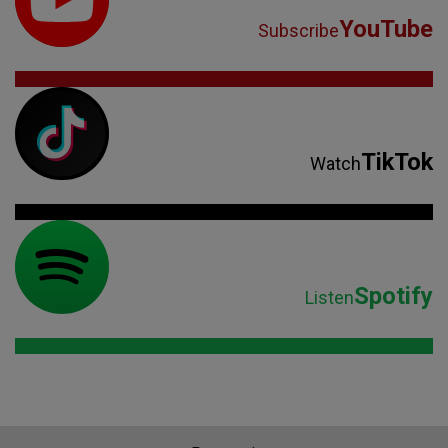
YouTube
Subscribe
TikTok
Watch
Spotify
Listen