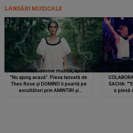
LANSĂRI MUZICALE
Când DORUL devine muzică, apare
Armin 
"Nu ajung acasă". Piesa lansată de
COLABORAR
Theo Rose și DOMINO îi poartă pe
SACHA: ""E
ascultători prin AMINTIRI și
o piesă 
REGĂSIRI, iar drumul emoțiilor
imediat pre
trece prin sufletul publicului:
cu mine șt
"Pentru toți cei care au plecat
păstrăm do
departe ca să le fie mai bine"