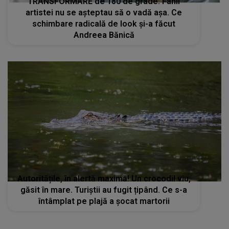
TRANSFORMARE de 180 de grade. Fanii
artistei nu se așteptau să o vadă așa. Ce
schimbare radicală de look și-a făcut
Andreea Bănică
Autoritățile, în alertă maximă! Un crocodil viu,
găsit în mare. Turiștii au fugit țipând. Ce s-a
întâmplat pe plajă a șocat martorii