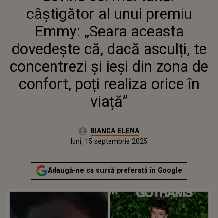
ASCULȚI, TE CONCENTREZI ȘI
câștigător al unui premiu
IEȘI DIN ZONA DE CONFORT,
POȚI REALIZA ORICE ÎN VIAȚĂ”
Emmy: „Seara aceasta
dovedește că, dacă asculți, te
concentrezi și ieși din zona de
confort, poți realiza orice în
viață”
Autor:
BIANCA ELENA
Publicat:
luni, 15 septembrie 2025
Actualizat:
luni, 15 septembrie 2025
Adaugă-ne ca sursă preferată în Google