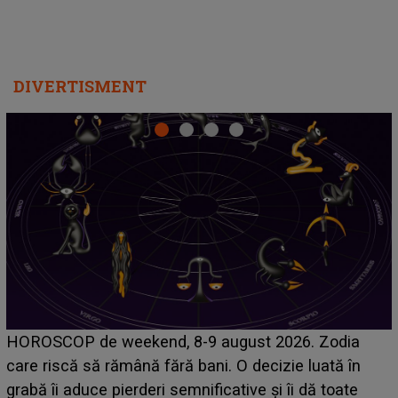
DIVERTISMENT
Emanuel a ținut ACEST DETALIU ASCUNS până
acum! În fața Alexandrei, concurentul din Casa Iubirii
face o MĂRTURISIRE NEAȘTEPTATĂ despre mama