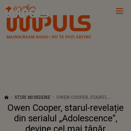
Radio Impuls
STIRI MONDENE
OWEN COOPER, STARUL-
REVELAȚIE DIN SERIALUL
Owen Cooper, starul-revelație
„ADOLESCENCE”, DEVINE CEL
MAI TÂNĂR CÂȘTIGĂTOR AL
din serialul „Adolescence”,
UNUI PREMIU EMMY: „SEARA
devine cel mai tânăr
ACEASTA DOVEDEȘTE CĂ, DACĂ