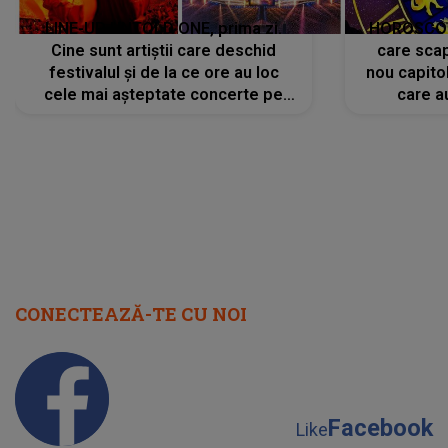
LINE-UP UNTOLD ONE, prima zi.
HOROSCOP 
Cine sunt artiștii care deschid
care scap
festivalul și de la ce ore au loc
nou capitol
cele mai așteptate concerte pe
care a
scena principală?
perioadă 
CONECTEAZĂ-TE CU NOI
Facebook
Like