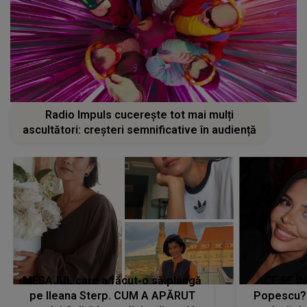
Radio Impuls cucerește tot mai mulți
ascultători: creșteri semnificative în audiență
MESAJUL care a făcut-o să plângă
CE SE Î
pe Ileana Sterp. CUM A APĂRUT
Popescu?