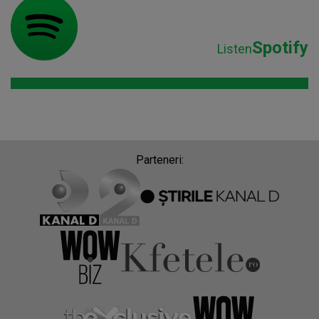
Spotify
Listen
Parteneri: