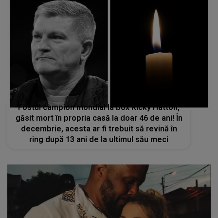
Fostul campion mondial la box Ricky Hatton,
găsit mort în propria casă la doar 46 de ani! În
decembrie, acesta ar fi trebuit să revină în
ring după 13 ani de la ultimul său meci