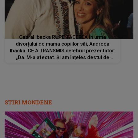
Cabral Ibacka RUPE TĂCEREA în urma
divorțului de mama copiilor săi, Andreea
Ibacka. CE A TRANSMIS celebrul prezentator:
„Da. M-a afectat. Și am înțeles destul de
repede că...”
STIRI MONDENE