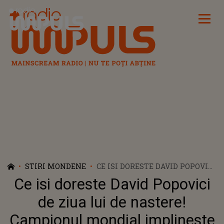
Radio Impuls
STIRI MONDENE
CE ISI DORESTE DAVID POPOVICI
DE ZIUA LUI DE NASTERE!
Ce isi doreste David Popovici
CAMPIONUL MONDIAL
IMPLINESTE 21 DE ANI
de ziua lui de nastere!
Campionul mondial implineste