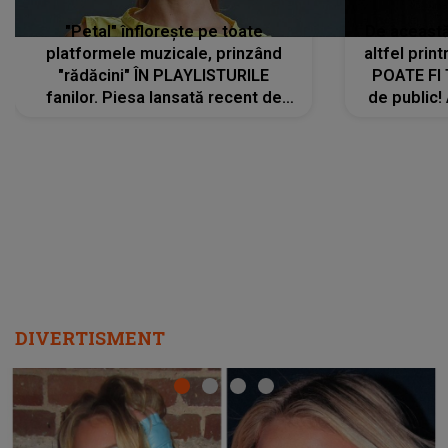
"Petal" înflorește pe toate
De această 
platformele muzicale, prinzând
altfel prin
"rădăcini" ÎN PLAYLISTURILE
POATE FI
fanilor. Piesa lansată recent de
de public!
Ariana Grande îi face pe
a lansat V
ascultători SĂ O ASCULTE PE
REPEAT
DIVERTISMENT