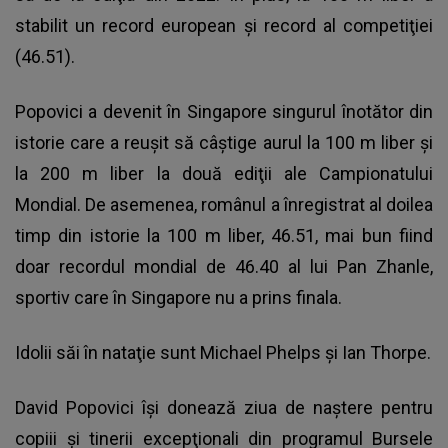
stabilit un record european şi record al competiţiei
(46.51).
Popovici a devenit în Singapore singurul înotător din
istorie care a reuşit să câştige aurul la 100 m liber şi
la 200 m liber la două ediţii ale Campionatului
Mondial. De asemenea, românul a înregistrat al doilea
timp din istorie la 100 m liber, 46.51, mai bun fiind
doar recordul mondial de 46.40 al lui Pan Zhanle,
sportiv care în Singapore nu a prins finala.
Idolii săi în nataţie sunt Michael Phelps şi Ian Thorpe.
David Popovici îşi donează ziua de naştere pentru
copiii şi tinerii excepţionali din programul Bursele