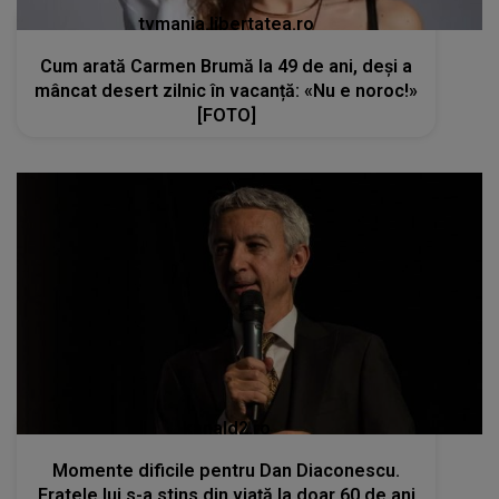
tvmania.libertatea.ro
Cum arată Carmen Brumă la 49 de ani, deși a
mâncat desert zilnic în vacanță: «Nu e noroc!»
[FOTO]
kanald2.ro
Momente dificile pentru Dan Diaconescu.
Fratele lui s-a stins din viață la doar 60 de ani