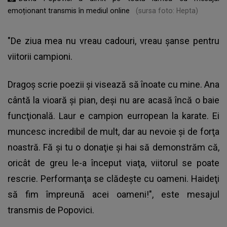
emoționant transmis în mediul online
(sursa foto: Hepta)
"De ziua mea nu vreau cadouri, vreau şanse pentru
viitorii campioni.
Dragoş scrie poezii şi visează să înoate cu mine. Ana
cântă la vioară şi pian, deşi nu are acasă încă o baie
funcţională. Laur e campion eurropean la karate. Ei
muncesc incredibil de mult, dar au nevoie şi de forţa
noastră. Fă şi tu o donaţie şi hai să demonstrăm că,
oricât de greu le-a început viaţa, viitorul se poate
rescrie. Performanţa se clădeşte cu oameni. Haideţi
să fim împreună acei oameni!", este mesajul
transmis de Popovici.