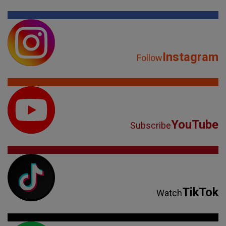
Instagram
Follow
YouTube
Subscribe
TikTok
Watch