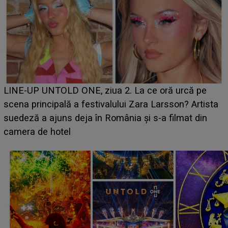
Ce a dezvăluit noua concurentă din "Casa Iubirii" l-a
luat prin surprindere pe Emanuel. CINE ESTE
BĂIATUL VIZAT de Alexandra?! Aflându-se în fața
faptului împlinit, A RECUNOSCUT IMEDIAT: "Am
avut..."