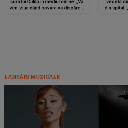
sora lui Culiță în mediul online: „Va
vedetă du
veni ziua când povara va dispărea,
din spital:
iar lacrimile...”
LANSĂRI MUZICALE