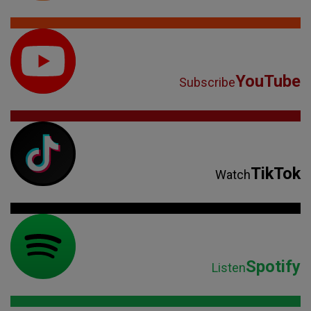
YouTube
Subscribe
TikTok
Watch
Spotify
Listen