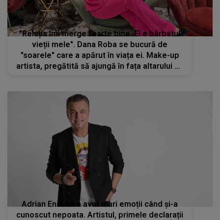
"Relația îmi merge foarte bine. El e bărbatul
vieții mele". Dana Roba se bucură de
"soarele" care a apărut în viața ei. Make-up
artista, pregătită să ajungă în fața altarului cu
alesul inimii sale
Adrian Enache a avut mari emoții când și-a
cunoscut nepoata. Artistul, primele declarații