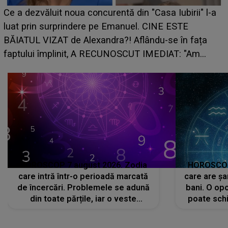
HOROSCOP de weekend, 8-9 august 2026
Iubirii" l-a
care riscă să rămână fără bani. O decizie 
 ESTE
grabă îi aduce pierderi semnificative și îi 
e în fața
planurile peste cap
AT: "Am
HOROSCOP 7 august 2026. Zodia
HOROSCOP 
care intră într-o perioadă marcată
care are șa
de încercări. Problemele se adună
bani. O opo
din toate părțile, iar o veste
poate schi
neașteptată îi dă planurile peste
la
cap