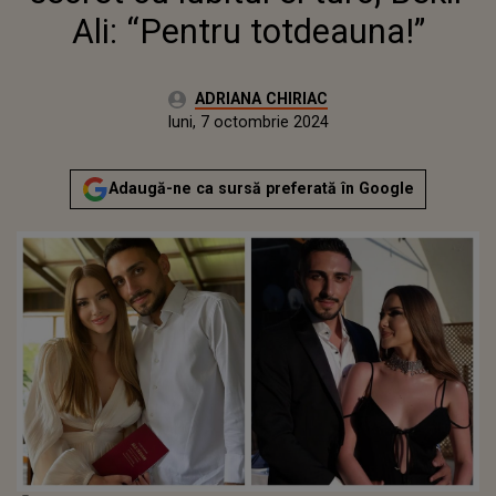
Ali: “Pentru totdeauna!”
Autor:
ADRIANA CHIRIAC
Publicat:
sâmbătă, 7 octombrie 2023
Actualizat:
luni, 7 octombrie 2024
Adaugă-ne ca sursă preferată în Google