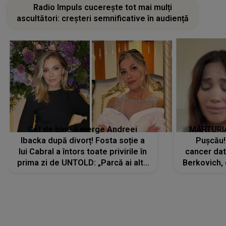
Radio Impuls cucerește tot mai mulți
ascultători: creșteri semnificative în audiență
Cât de bine îi merge Andreei
MĂRTURIA
Ibacka după divorț! Fosta soție a
Pușcău!
lui Cabral a întors toate privirile în
cancer dato
prima zi de UNTOLD: „Parcă ai altă
Berkovich, 
strălucire, emani putere,
accident ru
încredere, siguranță...”
Dacă nu 