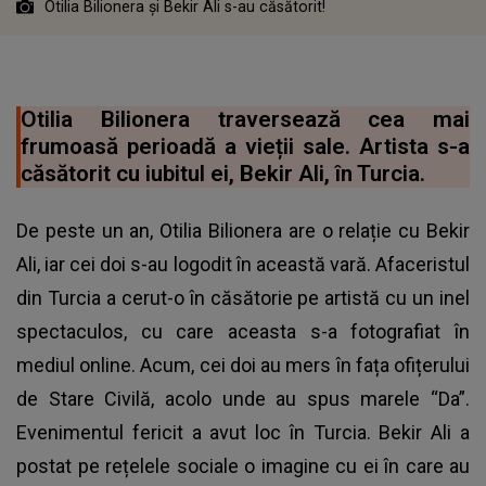
Otilia Bilionera și Bekir Ali s-au căsătorit!
Otilia Bilionera traversează cea mai
frumoasă perioadă a vieții sale. Artista s-a
căsătorit cu iubitul ei, Bekir Ali, în Turcia.
De peste un an, Otilia Bilionera are o relație cu Bekir
Ali, iar cei doi s-au logodit în această vară. Afaceristul
din Turcia a cerut-o în căsătorie pe artistă cu un inel
spectaculos, cu care aceasta s-a fotografiat în
mediul online. Acum, cei doi au mers în fața ofițerului
de Stare Civilă, acolo unde au spus marele “Da”.
Evenimentul fericit a avut loc în Turcia. Bekir Ali a
postat pe rețelele sociale o imagine cu ei în care au