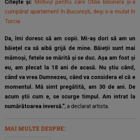
Citește și:
Motivul pentru care Otilia Bilionera și-a
cumpărat apartament în București, deși s-a mutat în
Turcia
Da, îmi doresc să am copii. Mi-aș dori să am un
băiețel ca să aibă grijă de mine. Băieții sunt mai
mămoși, fetele se mărită și se duc. Așa am fost și
eu, am plecat la 18 ani de acasă. Nu știu când,
când va vrea Dumnezeu, când va considera el că e
momentul. Mă simt pregătită, am 30 de ani. De
acum știi cum e, se scurge timpul. Am intrat la
numărătoarea inversă.”
, a declarat artista.
MAI MULTE DESPRE: