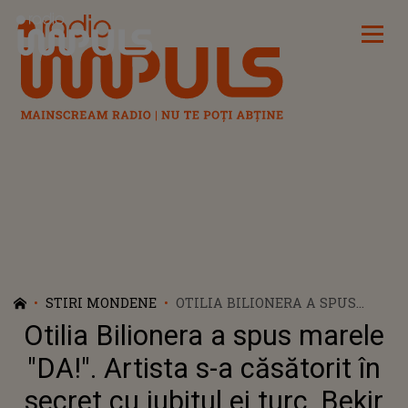
Radio Impuls
STIRI MONDENE
OTILIA BILIONERA A SPUS
MARELE "DA!". ARTISTA S-A
Otilia Bilionera a spus marele
CĂSĂTORIT ÎN SECRET CU
IUBITUL EI TURC, BEKIR ALI:
"DA!". Artista s-a căsătorit în
“PENTRU TOTDEAUNA!”
secret cu iubitul ei turc, Bekir