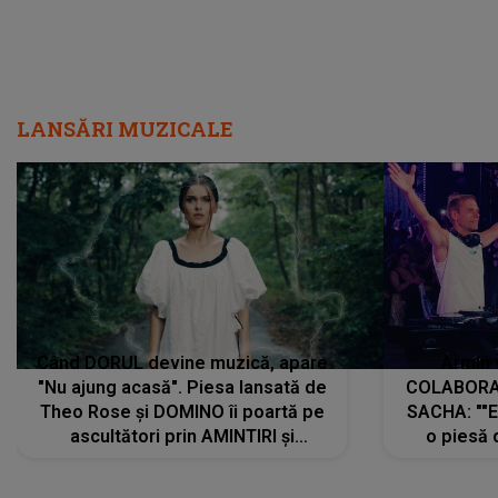
LANSĂRI MUZICALE
Când DORUL devine muzică, apare
Armin 
"Nu ajung acasă". Piesa lansată de
COLABORAR
Theo Rose și DOMINO îi poartă pe
SACHA: ""E
ascultători prin AMINTIRI și
o piesă 
REGĂSIRI, iar drumul emoțiilor
imediat pre
trece prin sufletul publicului:
cu mine șt