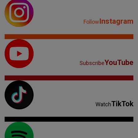
Instagram
Follow
YouTube
Subscribe
TikTok
Watch