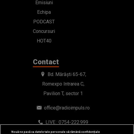
Emisiuni
Echipa
PODCAST
Concursuri
HOT40
Contact
Bd. Mărăști 65-67,
Romexpo Intrarea C,
Pavilion T, sector 1
office@radioimpuls.ro
LIVE : 0754-222.999
WhatsApp: 0754-222.999
Nouă ne pasă ca datele tale personale să rămână confidențiale