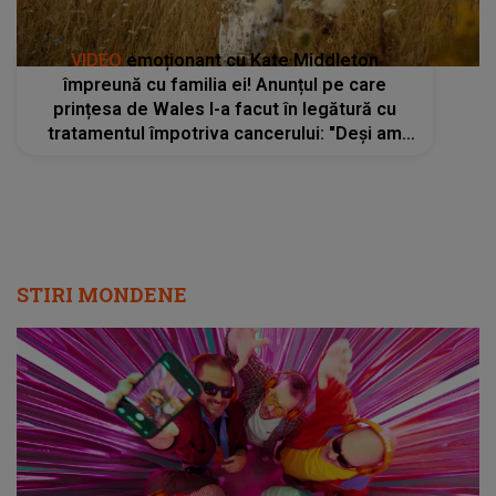
VIDEO
emoționant cu Kate Middleton
împreună cu familia ei! Anunțul pe care
prințesa de Wales l-a facut în legătură cu
tratamentul împotriva cancerului: "Deși am
terminat chimioterapia, ma așteaptă în
continuare un drum lung spre recuperare"
STIRI MONDENE