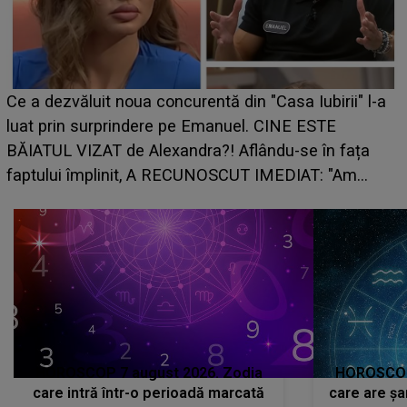
Ce a dezvăluit noua concurentă din "Casa Iubirii" l-a
luat prin surprindere pe Emanuel. CINE ESTE
BĂIATUL VIZAT de Alexandra?! Aflându-se în fața
faptului împlinit, A RECUNOSCUT IMEDIAT: "Am
avut..."
HOROSCOP 7 august 2026. Zodia
HOROSCOP 
care intră într-o perioadă marcată
care are șa