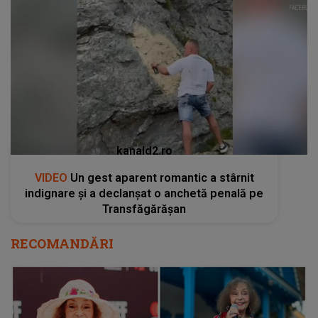
kanald2.ro
VIDEO
Un gest aparent romantic a stârnit
indignare și a declanșat o anchetă penală pe
Transfăgărășan
RECOMANDĂRI