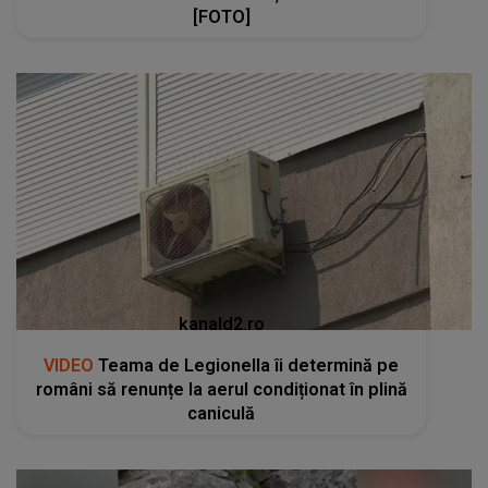
[FOTO]
kanald2.ro
VIDEO
Teama de Legionella îi determină pe
români să renunțe la aerul condiționat în plină
caniculă