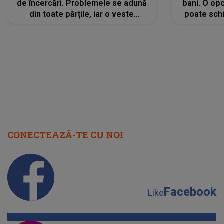
de încercări. Problemele se adună
bani. O opo
din toate părțile, iar o veste
poate schi
neașteptată îi dă planurile peste
la
cap
CONECTEAZĂ-TE CU NOI
Facebook
Like