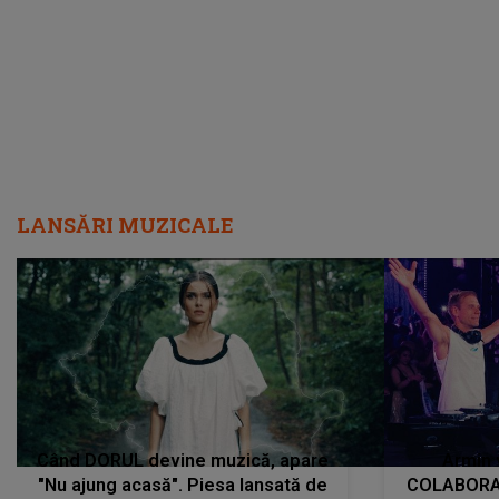
încredere, siguranță...”
Dacă nu 
LANSĂRI MUZICALE
Când DORUL devine muzică, apare
Armin 
"Nu ajung acasă". Piesa lansată de
COLABORAR