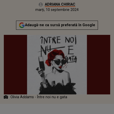
Autor:
ADRIANA CHIRIAC
Publicat:
marți, 10 septembrie 2024
Actualizat:
marți, 10 septembrie 2024
Adaugă-ne ca sursă preferată în Google
Olivia Addams - Între noi nu e gata