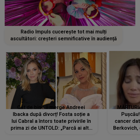
Radio Impuls cucerește tot mai mulți
ascultători: creșteri semnificative în audiență
Cât de bine îi merge Andreei
MĂRTURIA
Ibacka după divorț! Fosta soție a
Pușcău!
lui Cabral a întors toate privirile în
cancer dato
prima zi de UNTOLD: „Parcă ai altă
Berkovich, 
strălucire, emani putere,
accident ru