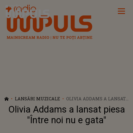
Radio Impuls
LANSĂRI MUZICALE
OLIVIA ADDAMS A LANSAT
PIESA "ÎNTRE NOI NU E
Olivia Addams a lansat piesa
GATA"
"Între noi nu e gata"