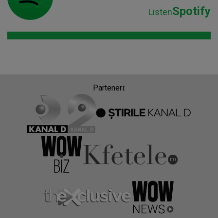
Spotify
Listen
Parteneri: