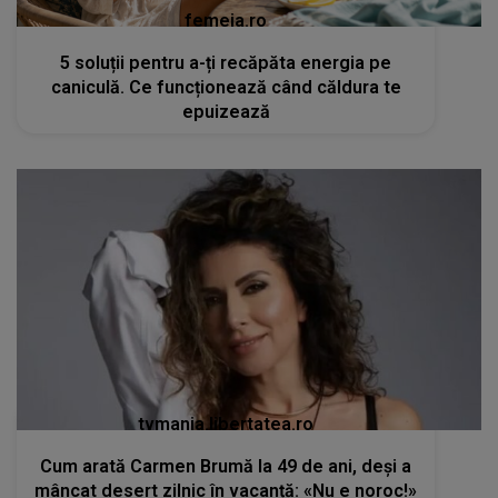
femeia.ro
5 soluții pentru a-ți recăpăta energia pe
caniculă. Ce funcționează când căldura te
epuizează
tvmania.libertatea.ro
Cum arată Carmen Brumă la 49 de ani, deși a
mâncat desert zilnic în vacanță: «Nu e noroc!»