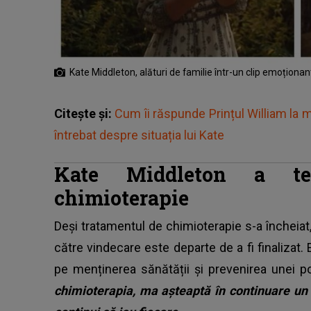
Kate Middleton, alături de familie într-un clip emoționan
Citește și:
Cum îi răspunde Prințul William la m
întrebat despre situația lui Kate
Kate Middleton a ter
chimioterapie
Deși tratamentul de chimioterapie s-a încheiat
către vindecare este departe de a fi finaliza
pe menținerea sănătății și prevenirea unei pos
chimioterapia, ma așteaptă în continuare un