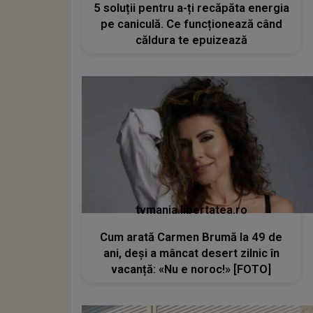
5 soluții pentru a-ți recăpăta energia
pe caniculă. Ce funcționează când
căldura te epuizează
tvmania.libertatea.ro
Cum arată Carmen Brumă la 49 de
ani, deși a mâncat desert zilnic în
vacanță: «Nu e noroc!» [FOTO]