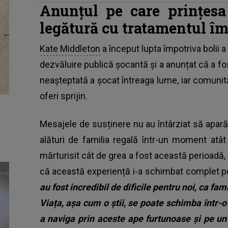
Anunțul pe care prințesa
legătură cu tratamentul î
Kate Middleton
a început lupta împotriva bolii a
dezvăluire publică șocantă și a anunțat că a f
neașteptată a șocat întreaga lume, iar comunita
oferi sprijin.
Mesajele de susținere nu au întârziat să apară, d
alături de familia regală într-un moment atât
mărturisit cât de grea a fost această perioadă, n
că această experiență i-a schimbat complet per
au fost incredibil de dificile pentru noi, ca fami
Viața, așa cum o știi, se poate schimba într-o 
a naviga prin aceste ape furtunoase și pe u