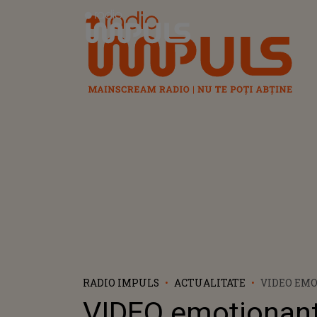
Radio Impuls
RADIO IMPULS
ACTUALITATE
VIDEO EM
KATE MID
VIDEO emoționant
ÎMPREUNĂ