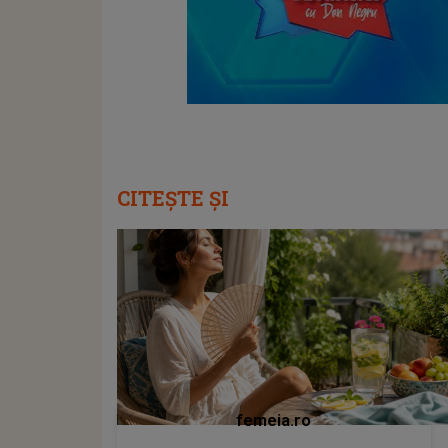
CITEȘTE ȘI
femeia.ro