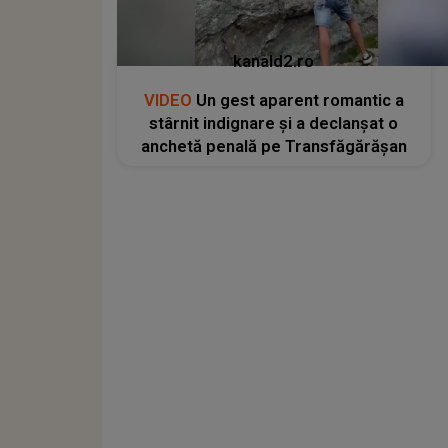
kanald2.ro
VIDEO
Un gest aparent romantic a
stârnit indignare și a declanșat o
anchetă penală pe Transfăgărășan