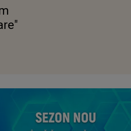
um
are"