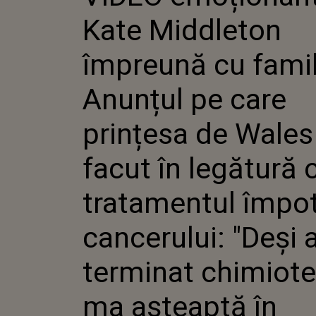
EI! ANUNȚ
Kate Middleton
PRINȚESA 
FACUT ÎN 
TRATAME
împreună cu famili
ÎMPOTRIV
"DEȘI AM 
Anunțul pe care
CHIMIOTE
AȘTEAPTĂ
CONTINUA
prințesa de Wales 
LUNG SPR
facut în legătură 
tratamentul împot
cancerului: "Deși
terminat chimiote
ma așteaptă în