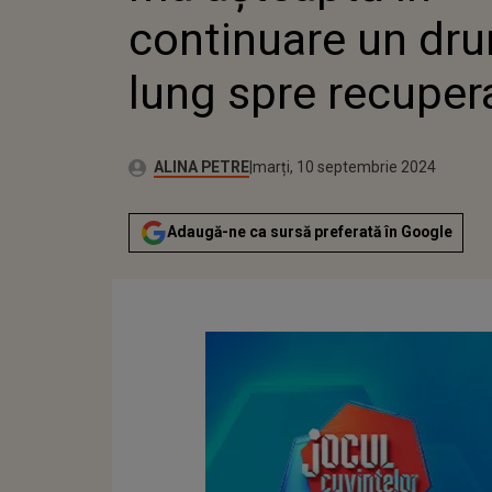
continuare un dr
lung spre recuper
Publicat:
Autor:
marți, 10 septembrie 2024
Actualizat:
ALINA PETRE
marți, 10 septembrie 2024
Adaugă-ne ca sursă preferată în Google