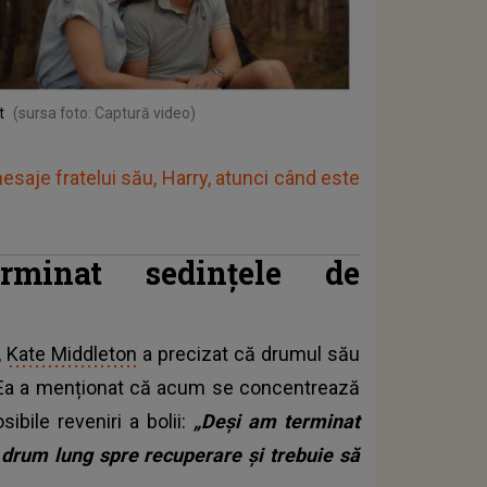
t
(sursa foto: Captură video)
esaje fratelui său, Harry, atunci când este
minat sedințele de
,
Kate Middleton
a precizat că drumul său
t. Ea a menționat că acum se concentrează
ibile reveniri a bolii:
„Deși am terminat
 drum lung spre recuperare și trebuie să