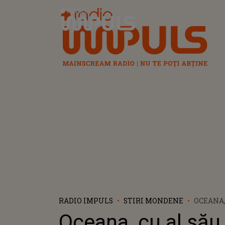
Radio Impuls
RADIO IMPULS
STIRI MONDENE
OCEANA,
„CRY, C
Oceana, cu al său
WE LOVE