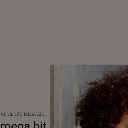
 CU AL SĂU MEGA HIT
RY” VINE ÎN AUGUST LA
 mega hit
 MUSIC FESTIVAL! CE