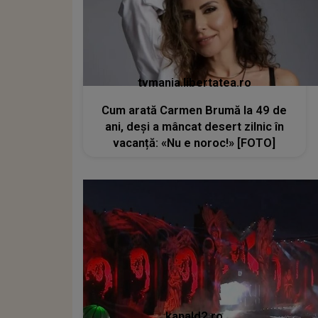
tvmania.libertatea.ro
Cum arată Carmen Brumă la 49 de
ani, deși a mâncat desert zilnic în
vacanță: «Nu e noroc!» [FOTO]
kanald2.ro