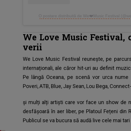
O postare distribuită de We❤️Music Festival (@we
We Love Music Festival, c
verii
We Love Music Festival
reunește, pe parcursu
internaționali, ale căror hit-uri au definit muzi
Pe lângă Oceana, pe scenă vor urca nume 
Poveri, ATB, Blue, Jay Sean, Lou Bega, Connect-R
și mulți alți artiști care vor face un show de n
desfășoară în aer liber, pe Platoul Fețeni din
Publicul se va bucura să audă live cele mai tari 