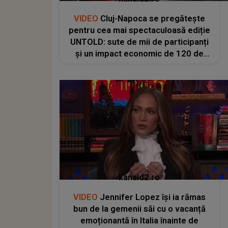
VIDEO
Cluj-Napoca se pregătește
pentru cea mai spectaculoasă ediție
UNTOLD: sute de mii de participanți
și un impact economic de 120 de
milioane de euro
kanald2.ro
VIDEO
Jennifer Lopez își ia rămas
bun de la gemenii săi cu o vacanță
emoționantă în Italia înainte de