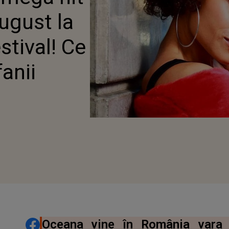
RE PENTRU FANII
august la
tival! Ce
anii
DISTRIBUIE ARTICOLUL
Oceana vine în România vara