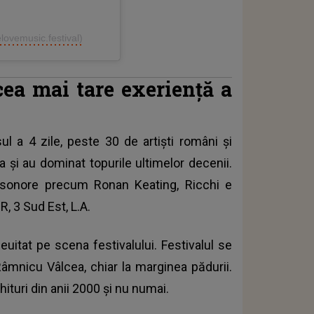
lovemusic.festival)
ea mai tare exeriență a
l a 4 zile, peste 30 de artiști români și
ca și au dominat topurile ultimelor decenii.
sonore precum Ronan Keating, Ricchi e
, 3 Sud Est, L.A.
euitat pe scena festivalului. Festivalul se
 Râmnicu Vâlcea, chiar la marginea pădurii.
hituri din anii 2000 și nu numai.