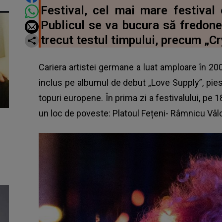
Festival, cel mai mare festival 
Publicul se va bucura să fredonez
trecut testul timpului, precum „C
Cariera artistei germane a luat amploare în 2009
inclus pe albumul de debut „Love Supply”, pie
topuri europene. În prima zi a festivalului, pe 18
un loc de poveste: Platoul Fețeni- Râmnicu Vâlc