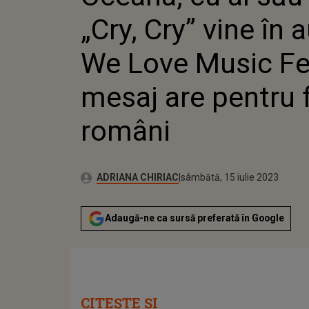
MESAJ A
„Cry, Cry” vine în 
ROMÂNI
We Love Music Fes
mesaj are pentru f
români
Publicat:
Autor:
vineri, 15 iulie 2022
Actualizat:
ADRIANA CHIRIAC
sâmbătă, 15 iulie 2023
Adaugă-ne ca sursă preferată în Google
CITEȘTE ȘI