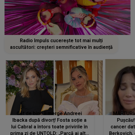
Radio Impuls cucerește tot mai mulți
ascultători: creșteri semnificative în audiență
Cât de bine îi merge Andreei
MĂRTURIA
Ibacka după divorț! Fosta soție a
Pușcău!
lui Cabral a întors toate privirile în
cancer dato
prima zi de UNTOLD: „Parcă ai altă
Berkovich, 