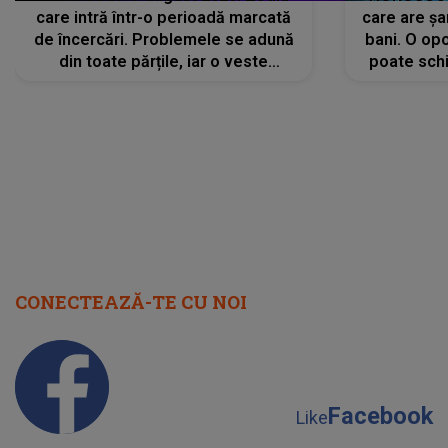
care intră într-o perioadă marcată
care are șa
de încercări. Problemele se adună
bani. O opo
din toate părțile, iar o veste
poate schi
neașteptată îi dă planurile peste
la
cap
CONECTEAZĂ-TE CU NOI
Facebook
Like