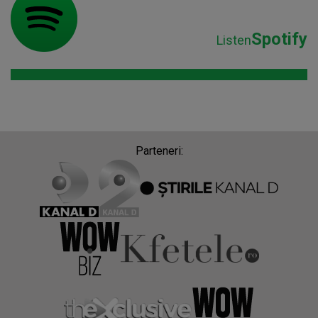
Spotify
Listen
Parteneri: