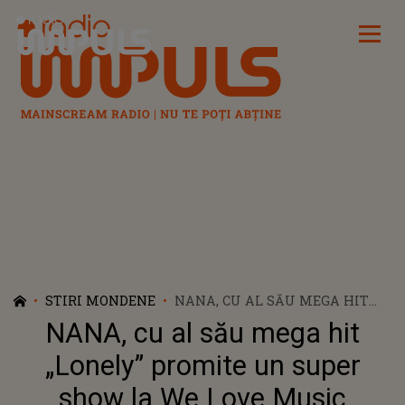
Radio Impuls
STIRI MONDENE
NANA, CU AL SĂU MEGA HIT
„LONELY” PROMITE UN SUPER
NANA, cu al său mega hit
SHOW LA WE LOVE MUSIC
FESTIVAL! CE MESAJ ARE
„Lonely” promite un super
PENTRU FANII ROMÂNI
show la We Love Music