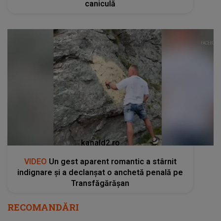
caniculă
kanald2.ro
VIDEO
Un gest aparent romantic a stârnit
indignare și a declanșat o anchetă penală pe
Transfăgărășan
RECOMANDĂRI