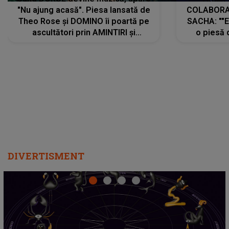
"Nu ajung acasă". Piesa lansată de
COLABORAR
Theo Rose și DOMINO îi poartă pe
SACHA: ""E
ascultători prin AMINTIRI și
o piesă 
REGĂSIRI, iar drumul emoțiilor
imediat pre
trece prin sufletul publicului:
cu mine șt
"Pentru toți cei care au plecat
păstrăm do
departe ca să le fie mai bine"
DIVERTISMENT