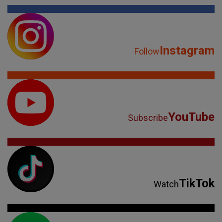
Instagram
Follow
YouTube
Subscribe
TikTok
Watch