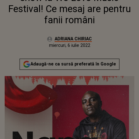
Festival! Ce mesaj are pentru
fanii români
Autor:
ADRIANA CHIRIAC
Publicat:
miercuri, 6 iulie 2022
Actualizat:
miercuri, 6 iulie 2022
Adaugă-ne ca sursă preferată în Google