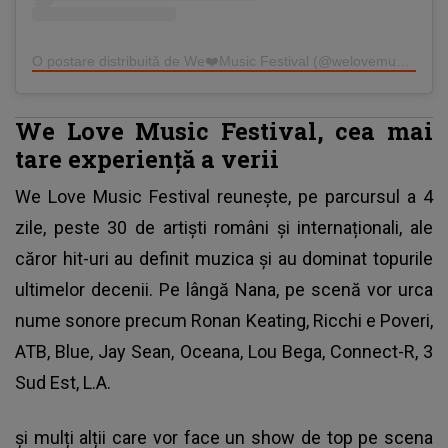
O postare distribuită de We❤️Music Festival (@welovemusic.festival)
We Love Music Festival, cea mai
tare experiență a verii
We Love Music Festival reunește, pe parcursul a 4
zile, peste 30 de artiști români și internaționali, ale
căror hit-uri au definit muzica și au dominat topurile
ultimelor decenii. Pe lângă Nana, pe scenă vor urca
nume sonore precum Ronan Keating, Ricchi e Poveri,
ATB, Blue, Jay Sean, Oceana, Lou Bega, Connect-R, 3
Sud Est, L.A.
și mulți alții care vor face un show de top pe scena