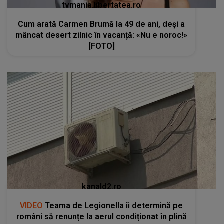
tvmania.libertatea.ro
Cum arată Carmen Brumă la 49 de ani, deși a
mâncat desert zilnic în vacanță: «Nu e noroc!»
[FOTO]
kanald2.ro
VIDEO
Teama de Legionella îi determină pe
români să renunțe la aerul condiționat în plină