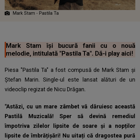
Mark Stam - Pastila Ta
Mark Stam își bucură fanii cu o nouă
melodie, intitulată "Pastila Ta". Dă-i play aici!
Piesa "Pastila Ta" a fost compusă de Mark Stam și
Ștefan Marin. Single-ul este lansat alături de un
videoclip regizat de Nicu Drăgan.
"Astăzi, cu un mare zâmbet vă dăruiesc această
Pastilă Muzicală! Sper să devină remediul
împotriva zilelor lipsite de soare și a nopților
lipsite de îmbrățișări! Nu uitați că dragostea pură