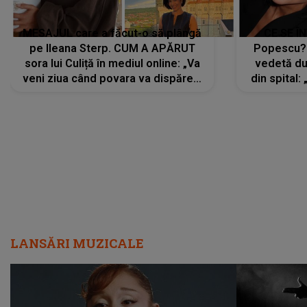
MESAJUL care a făcut-o să plângă
CE SE Î
pe Ileana Sterp. CUM A APĂRUT
Popescu?
sora lui Culiță în mediul online: „Va
vedetă du
veni ziua când povara va dispărea,
din spital:
iar lacrimile...”
LANSĂRI MUZICALE