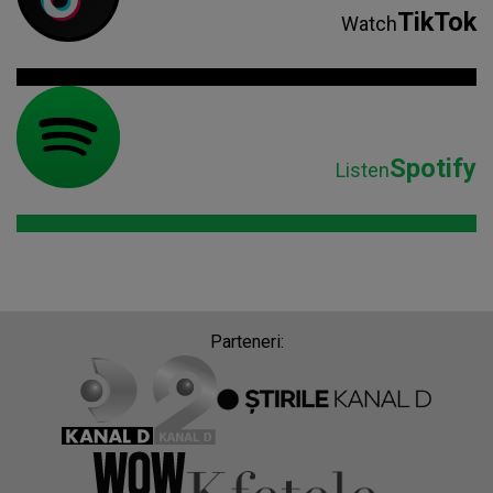
TikTok
Watch
Spotify
Listen
Parteneri: