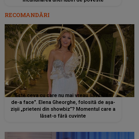
RECOMANDĂRI
"Este ceva cu care nu mai vreau să mai am
de-a face". Elena Gheorghe, folosită de așa-
zișii „prieteni din showbiz”? Momentul care a
lăsat-o fără cuvinte