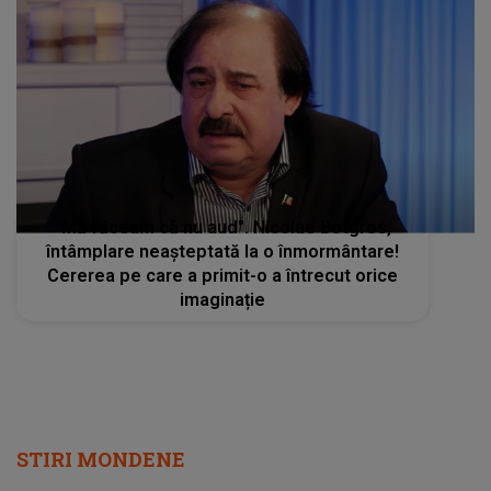
"Mă făceam că nu aud". Nicolae Botgros,
întâmplare neașteptată la o înmormântare!
Cererea pe care a primit-o a întrecut orice
imaginație
STIRI MONDENE