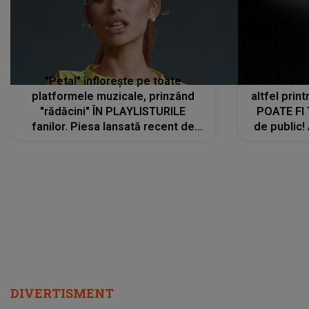
"Petal" înflorește pe toate
De această 
platformele muzicale, prinzând
altfel prin
"rădăcini" ÎN PLAYLISTURILE
POATE FI
fanilor. Piesa lansată recent de
de public!
Ariana Grande îi face pe
a lansat V
ascultători SĂ O ASCULTE PE
REPEAT
DIVERTISMENT