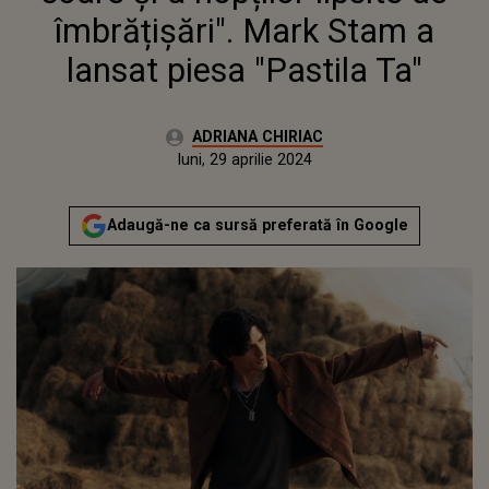
TA"
îmbrățișări". Mark Stam a
lansat piesa "Pastila Ta"
Autor:
ADRIANA CHIRIAC
Publicat:
luni, 29 aprilie 2024
Adaugă-ne ca sursă preferată în Google