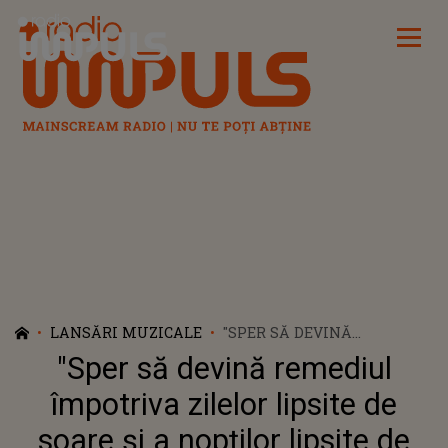
Radio Impuls
LANSĂRI MUZICALE
"SPER SĂ DEVINĂ
REMEDIUL ÎMPOTRIVA
"Sper să devină remediul
ZILELOR LIPSITE DE SOARE
ȘI A NOPȚILOR LIPSITE DE
împotriva zilelor lipsite de
ÎMBRĂȚIȘĂRI". MARK STAM
soare și a nopților lipsite de
A LANSAT PIESA "PASTILA