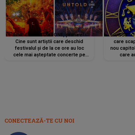
LINE-UP UNTOLD ONE, prima zi.
HOROSCOP 
Cine sunt artiștii care deschid
care scap
festivalul și de la ce ore au loc
nou capitol
cele mai așteptate concerte pe
care a
scena principală?
perioadă 
CONECTEAZĂ-TE CU NOI