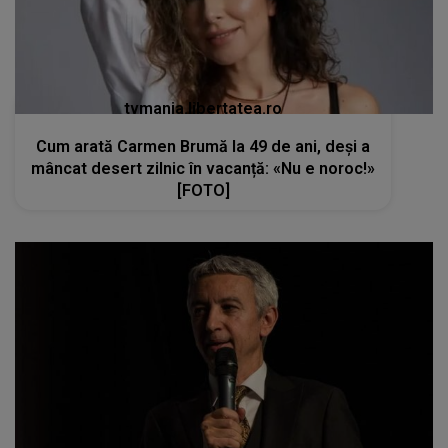
tvmania.libertatea.ro
Cum arată Carmen Brumă la 49 de ani, deși a
mâncat desert zilnic în vacanță: «Nu e noroc!»
[FOTO]