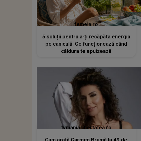
femeia.ro
5 soluții pentru a-ți recăpăta energia
pe caniculă. Ce funcționează când
căldura te epuizează
tvmania.libertatea.ro
Cum arată Carmen Brumă la 49 de