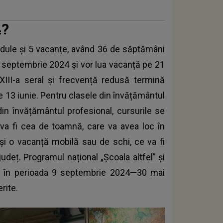
4?
dule și 5 vacanțe, având 36 de săptămâni
 9 septembrie 2024 și vor lua vacanță pe 21
a XIII-a seral și frecvență redusă termină
, pe 13 iunie. Pentru clasele din învățământul
e din învățământul profesional, cursurile se
 va fi cea de toamnă, care va avea loc în
și o vacanță mobilă sau de schi, ce va fi
județ. Programul național „Școala altfel” și
 în perioada 9 septembrie 2024—30 mai
rite.