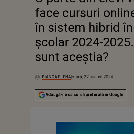
ANUL ȘCOL
face cursuri onlin
CINE SUNT
în sistem hibrid în
școlar 2024-2025.
sunt aceștia?
Publicat:
Autor:
marți, 27 august 2024
Actualizat:
BIANCA ELENA
marți, 27 august 2024
Adaugă-ne ca sursă preferată în Google