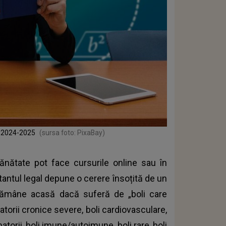
ar 2024-2025
(sursa foto: PixaBay)
nătate pot face cursurile online sau în
tantul legal depune o cerere însoțită de un
t rămâne acasă dacă suferă de „boli care
torii cronice severe, boli cardiovasculare,
matorii, boli imune/autoimune, boli rare, boli