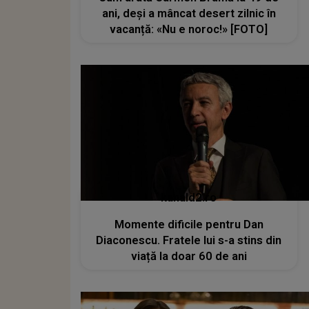
ani, deși a mâncat desert zilnic în
vacanță: «Nu e noroc!» [FOTO]
kanald2.ro
Momente dificile pentru Dan
Diaconescu. Fratele lui s-a stins din
viață la doar 60 de ani