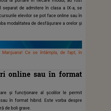
notă la purtare în fiecare modul, au fost
ul separat de admitere în clasa a IX-a, se
ursurile elevilor se pot face online sau în
imba modalitatea de desfășurare a orelor și
 Marijuana! Ce se întâmpla, de fapt, în
uri online sau în format
re și funcționare al școlilor le permit
e sau în format hibrid. Este vorba despre
eră de boli grave.