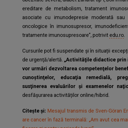
ereditare de metabolism, tratament imunosup
asociate cu imunodepresie moderată sau se
oncologice în imunosupresor, imunodeficienţ
tratamente imunosupresoare”, potrivit
edu.ro.
Cursurile pot fi suspendate și în situații excepți
de urgenţă/alertă.
„Activităţile didactice prin
vor urmări dezvoltarea competenţelor benefic
cunoştinţelor, educaţia remedială, preg
susţinerea evaluărilor şi examenelor naţi
desfășurarea activităților online/hibrid.
Citește și:
Mesajul transmis de Sven-Göran Eri
are cancer în fază terminală: „Am avut cea mai