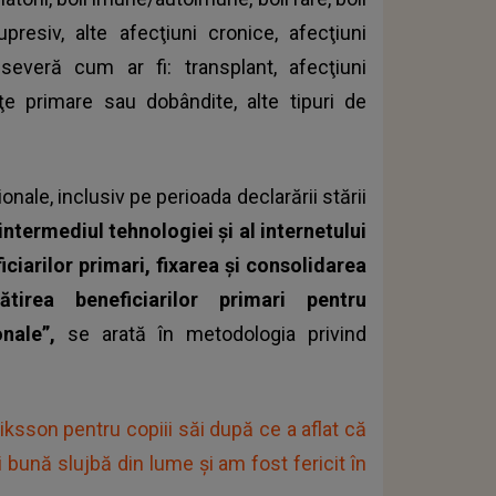
resiv, alte afecţiuni cronice, afecţiuni
veră cum ar fi: transplant, afecţiuni
e primare sau dobândite, alte tipuri de
onale, inclusiv pe perioada declarării stării
 intermediul tehnologiei şi al internetului
iarilor primari, fixarea şi consolidarea
ătirea beneficiarilor primari pentru
onale”,
se arată în metodologia privind
ksson pentru copiii săi după ce a aflat că
 bună slujbă din lume şi am fost fericit în