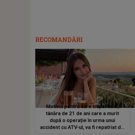
RECOMANDĂRI
Motivul pentru care trupul Iuliei,
tânăra de 21 de ani care a murit
după o operație în urma unui
accident cu ATV-ul, va fi repatriat din
Turcia într-un sicriu sigilat