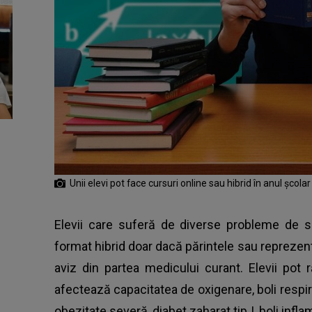
Unii elevi pot face cursuri online sau hibrid în anul școl
Elevii
care suferă de diverse probleme de să
format hibrid doar dacă părintele sau reprezen
aviz din partea medicului curant. Elevii po
afectează capacitatea de oxigenare, boli respira
obezitate severă, diabet zaharat tip I, boli infla