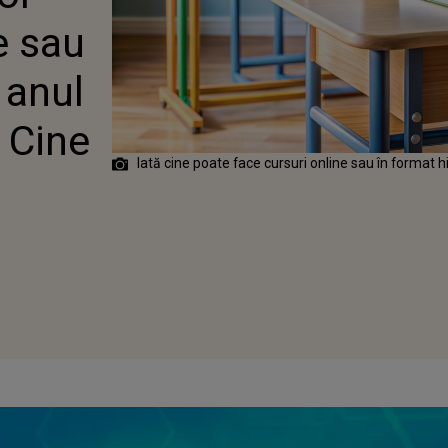
AR 2024-2025.
e sau
 ACEȘTIA?
 anul
 Cine
Iată cine poate face cursuri online sau în format 