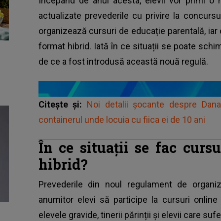
Începând de anul acesta, elevii vor primi o 
actualizate prevederile cu privire la concurs
organizează cursuri de educație parentală, iar c
format hibrid. Iată în ce situații se poate sch
de ce a fost introdusă această nouă regulă.
Citește și:
Noi detalii șocante despre Dana
containerul unde locuia cu fiica ei de 10 ani
În ce situații se fac curs
hibrid?
Prevederile din noul regulament de organiza
anumitor elevi să participe la cursuri onlin
elevele gravide, tinerii părinții și elevii care suf