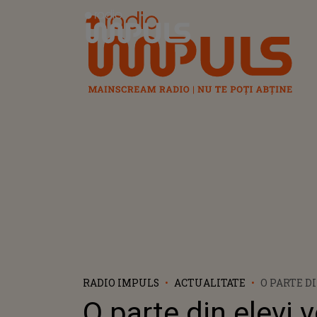
Radio Impuls
RADIO IMPULS
ACTUALITATE
O PARTE D
FACE CURS
O parte din elevi v
SAU ÎN SI