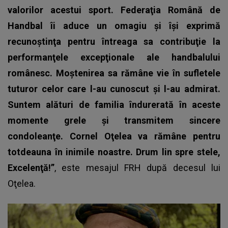
valorilor acestui sport.
Federaţia Română de
Handbal îi aduce un omagiu şi îşi exprimă
recunoştinţa pentru întreaga sa contribuţie la
performanţele excepţionale ale handbalului
românesc. Moştenirea sa rămâne vie în sufletele
tuturor celor care l-au cunoscut şi l-au admirat.
Suntem alături de familia îndurerată în aceste
momente grele şi transmitem sincere
condoleanţe. Cornel Oţelea va rămâne pentru
totdeauna în inimile noastre.
Drum lin spre stele,
Excelenţă!”
, este mesajul FRH după decesul lui
Oţelea.