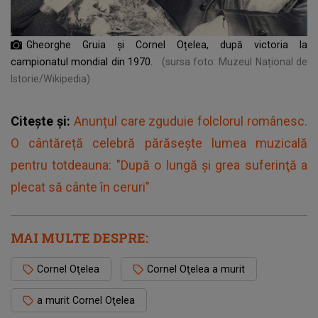
Gheorghe Gruia și Cornel Oțelea, după victoria la
campionatul mondial din 1970.
(sursa foto: Muzeul Național de
Istorie/Wikipedia)
Citește și:
Anunțul care zguduie folclorul românesc.
O cântăreță celebră părăseşte lumea muzicală
pentru totdeauna: "După o lungă şi grea suferinţă a
plecat să cânte în ceruri"
MAI MULTE DESPRE:
Cornel Oţelea
Cornel Oţelea a murit
a murit Cornel Oţelea