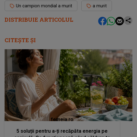
Un campion mondial a murit
a murit
DISTRIBUIE ARTICOLUL
CITEȘTE ȘI
femeia.ro
5 soluții pentru a-ți recăpăta energia pe