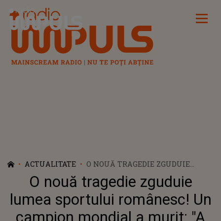
Radio Impuls
ACTUALITATE
O NOUĂ TRAGEDIE ZGUDUIE
LUMEA SPORTULUI ROMÂNESC!
O nouă tragedie zguduie
UN CAMPION MONDIAL A MURIT:
"A CONTRIBUIT LA SUCCESUL
lumea sportului românesc! Un
ECHIPEI NAȚIONALE"
campion mondial a murit: "A