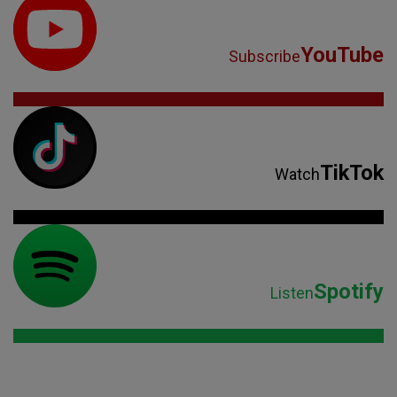
YouTube
Subscribe
TikTok
Watch
Spotify
Listen