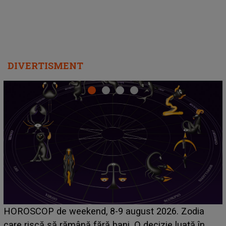
DIVERTISMENT
Emanuel a ținut ACEST DETALIU ASCUNS până
acum! În fața Alexandrei, concurentul din Casa Iubirii