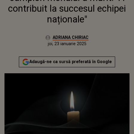
contribuit la succesul echipei
naționale"
Autor:
ADRIANA CHIRIAC
Publicat:
joi, 23 ianuarie 2025
Actualizat:
joi, 23 ianuarie 2025
Adaugă-ne ca sursă preferată în Google