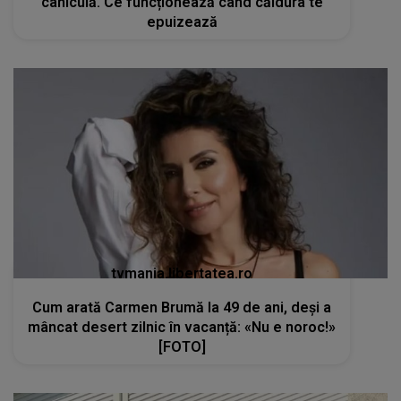
caniculă. Ce funcționează când căldura te
epuizează
tvmania.libertatea.ro
Cum arată Carmen Brumă la 49 de ani, deși a
mâncat desert zilnic în vacanță: «Nu e noroc!»
[FOTO]