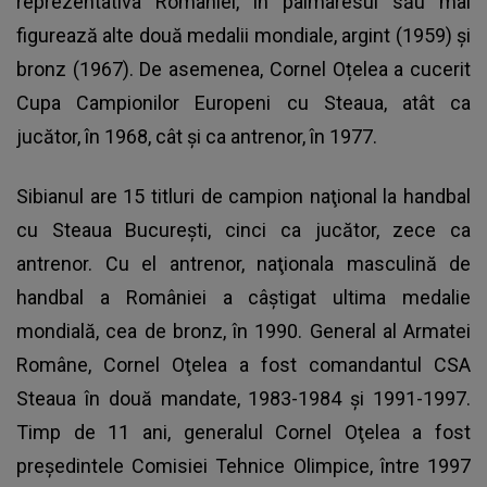
reprezentativa României, în palmaresul său mai
figurează alte două medalii mondiale, argint (1959) şi
bronz (1967). De asemenea,
Cornel Oțelea a cucerit
Cupa Campionilor Europeni cu Steaua
, atât ca
jucător, în 1968, cât şi ca antrenor, în 1977.
Sibianul are 15 titluri de campion naţional la handbal
cu Steaua București, cinci ca jucător, zece ca
antrenor. Cu el antrenor, naţionala masculină de
handbal a României a câştigat ultima medalie
mondială, cea de bronz, în 1990. General al Armatei
Române, Cornel Oţelea a fost comandantul CSA
Steaua în două mandate, 1983-1984 şi 1991-1997.
Timp de 11 ani, generalul Cornel Oţelea a fost
preşedintele Comisiei Tehnice Olimpice, între 1997