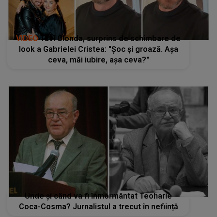
VIDEO
Tavi Clonda, surprins de schimbare de
look a Gabrielei Cristea: "Șoc și groază. Așa
ceva, măi iubire, așa ceva?"
Unde și când va fi înmormântat Teoharie
Coca-Cosma? Jurnalistul a trecut în neființă