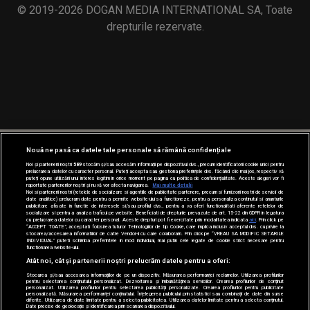
© 2019-2026 DOGAN MEDIA INTERNATIONAL SA, Toate
drepturile rezervate.
Nouă ne pasă ca datele tale personale să rămână confidențiale
Noi și partenerii noștri
589
stocăm și/sau accesăm informații pe dispozitivul dvs., precum identificatorii cookie unici pentru
prelucrarea datelor cu caracter personal. Puteți accepta sau gestiona preferințele dvs. făcând clic mai jos, respectiv vă
puteți opune utilizării unui interes legitim în orice moment pe pagina cu politica de confidențialitate. Aceste alegeri vor fi
raportate partenerilor noștri și nu vă vor afecta navigarea.
Mai multe detalii
Noi si partenerii nostri (retelele de socializare si agentiile de publicitate partenere, precum si furnizorii nostri de servicii de
date analitice) prelucram date pentru a permite website-ului sa functioneze, pentru a personaliza continutul si anunturile
publicitare afisate in functie de interesele si/sau profilul dvs., pentru a va oferi functionalitati aferente retelelor de
socializare si pentru a analiza traficul pe website. Beneficiati de drepturile prevazute de art. 15-22 din GDPR in legatura
cu prelucrarea datelor cu caracter personal. Aceste drepturi pot fi exercitate prin modalitatea indicata
aici
. Prin click pe
“ACCEPT TOATE”, acceptati folosirea tuturor Tehnologiilor de tip Cookie, care implica inclusiv acceptul dvs. cu privire la
stocarea/accesarea informatiilor de catre Vendor-ii cu care colaboram. Prin click pe “VREAU SA MODIFIC SETARILE
INDIVIDUAL” puteti schimba preferintele in mod individual, mai putin cele legate de cookie strict necesare pentru
functionarea website-ului.
Atât noi, cât și partenerii noștri prelucrăm datele pentru a oferi:
Stocarea și/sau accesarea informațiilor de pe un dispozitiv. Măsurarea performanței reclamelor. Utilizarea profilurilor
pentru selectarea conținutului personalizat. Dezvoltarea și îmbunătățirea serviciilor. Crearea profilurilor de conținut
personalizat. Utilizarea profilurilor pentru selectarea publicității personalizate. Crearea profilurilor pentru publicitate
personalizată. Măsurarea performanței conținutului. Înțelegerea publicului prin statistici sau combinații de date din surse
diferite. Utilizarea de date limitate pentru a selecta publicitatea. Utilizarea datelor limitate pentru a selecta conținutul.
Date precise de geolocație și identificarea prin scanarea dispozitivului.