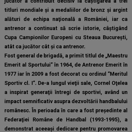
jucător a contribuit decisiv la câştigarea a trei
titluri mondiale şi a medaliilor de bronz şi argint
alături de echipa naţională a României, iar ca
antrenor a continuat să scrie istorie, câştigând
Cupa Campionilor Europeni cu Steaua Bucureşti,
atât ca jucător cât şi ca antrenor.
Fost general de brigadă, a primit titlul de „Maestru
Emerit al Sportului” în 1964, de Antrenor Emerit în
1977 iar în 2009 a fost decorat cu ordinul ”Meritul
Sportiv cl. I”.
De-a lungul vieţii sale, Cornel Oţelea
a inspirat generaţii întregi de sportivi, având un
impact semnificativ asupra dezvoltării handbalului
românesc. În perioada în care a fost preşedinte al
Federaţiei Române de Handbal (1993-1995), a
demonstrat aceeaşi dedicare pentru promovarea