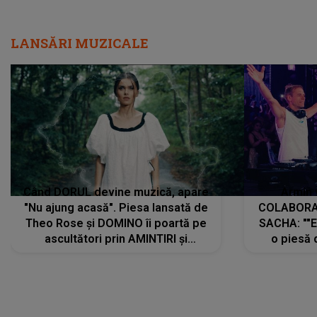
LANSĂRI MUZICALE
Când DORUL devine muzică, apare
Armin 
"Nu ajung acasă". Piesa lansată de
COLABORAR
Theo Rose și DOMINO îi poartă pe
SACHA: ""E
ascultători prin AMINTIRI și
o piesă 
REGĂSIRI, iar drumul emoțiilor
imediat pre
trece prin sufletul publicului:
cu mine șt
"Pentru toți cei care au plecat
păstrăm do
departe ca să le fie mai bine"