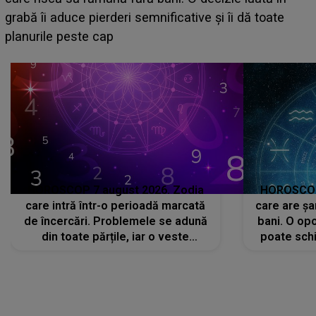
face o MĂRTURISIRE NEAȘTEPTATĂ despre mama
sa: "I-am spus și ei în față, eu nu te iubesc pentru
că..."
HOROSCOP 7 august 2026. Zodia
HOROSCOP 
care intră într-o perioadă marcată
care are șa
de încercări. Problemele se adună
bani. O opo
din toate părțile, iar o veste
poate schi
neașteptată îi dă planurile peste
la
cap