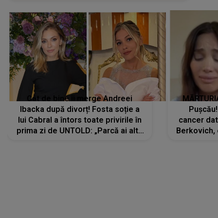
Cât de bine îi merge Andreei
MĂRTURIA
Ibacka după divorț! Fosta soție a
Pușcău!
lui Cabral a întors toate privirile în
cancer dato
prima zi de UNTOLD: „Parcă ai altă
Berkovich, 
strălucire, emani putere,
accident ru
încredere, siguranță...”
Dacă nu 