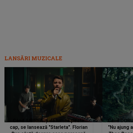
LANSĂRI MUZICALE
Când IUBIREA îți dă lumea peste
Când DORUL
cap, se lansează "Starleta". Florian
"Nu ajung 