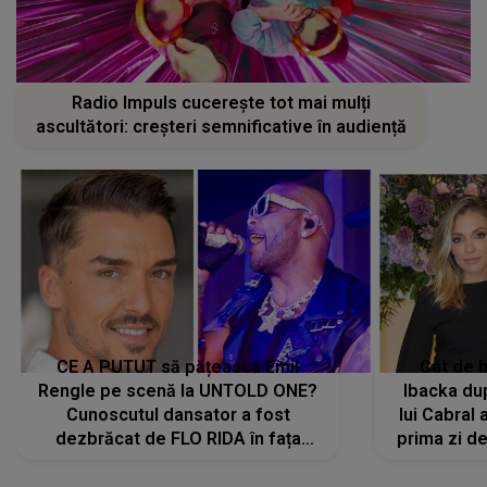
Radio Impuls cucerește tot mai mulți
ascultători: creșteri semnificative în audiență
CE A PUTUT să pățească Emil
Cât de b
Rengle pe scenă la UNTOLD ONE?
Ibacka dup
Cunoscutul dansator a fost
lui Cabral a
dezbrăcat de FLO RIDA în fața
prima zi d
tuturor: „Mi-a dat hainele lui. Ce s-a
strălu
întâmplat mai exact...”
încre