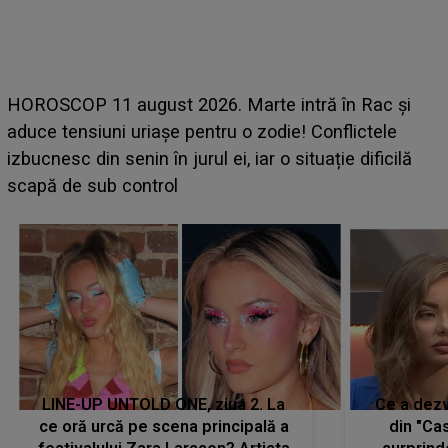
HOROSCOP 11 august 2026. Marte intră în Rac și
t
aduce tensiuni uriașe pentru o zodie! Conflictele
izbucnesc din senin în jurul ei, iar o situație dificilă
scapă de sub control
LINE-UP UNTOLD ONE, ziua 2. La
Ce a dezv
ce oră urcă pe scena principală a
din "Cas