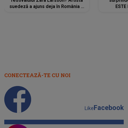
festivalului Zara Larsson? Artista
surprind
suedeză a ajuns deja în România și
ESTE 
s-a filmat din camera de hotel
Alexandr
faptului 
IMED
CONECTEAZĂ-TE CU NOI
Facebook
Like