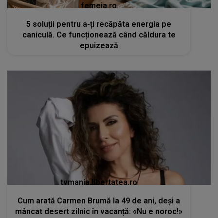
femeia.ro
5 soluții pentru a-ți recăpăta energia pe
caniculă. Ce funcționează când căldura te
epuizează
tvmania.libertatea.ro
Cum arată Carmen Brumă la 49 de ani, deși a
mâncat desert zilnic în vacanță: «Nu e noroc!»