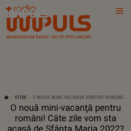
Radio Impuls
STIRI
O NOUĂ MINI-VACANŢĂ PENTRU ROMÂNI!
CÂTE ZILE VOM STA ACASĂ DE SFÂNTA
O nouă mini-vacanţă pentru
MARIA 2022?
români! Câte zile vom sta
acasă de Sfânta Maria 2022?