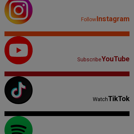
Instagram
Follow
YouTube
Subscribe
TikTok
Watch