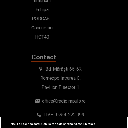
Emisiuni
Echipa
PODCAST
Concursuri
HOT40
Contact
Bd. Mărăști 65-67,
Romexpo Intrarea C,
Pavilion T, sector 1
office@radioimpuls.ro
LIVE : 0754-222.999
WhatsApp: 0754-222.999
Nouă ne pasă ca datele tale personale să rămână confidențiale