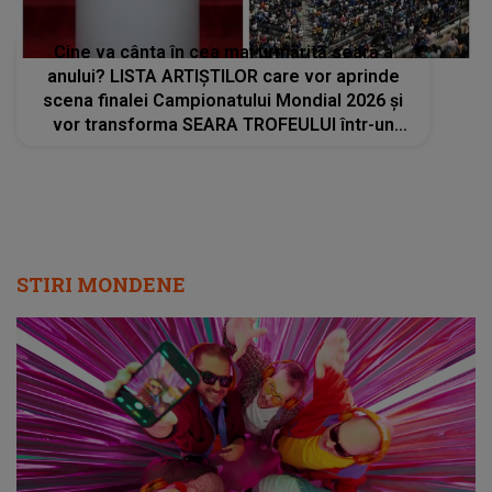
Cine va cânta în cea mai urmărită seară a
anului? LISTA ARTIȘTILOR care vor aprinde
scena finalei Campionatului Mondial 2026 și
vor transforma SEARA TROFEULUI într-un
show de neuitat: "Ceremonia de închidere va
încheia..."
STIRI MONDENE