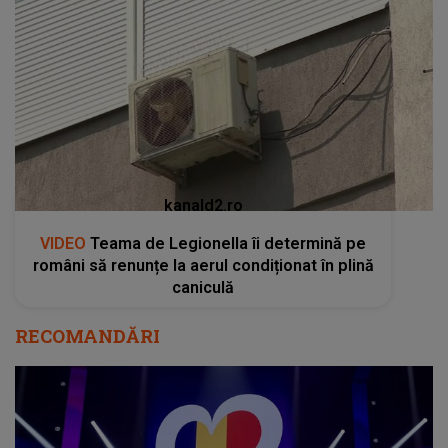
kanald2.ro
VIDEO
Teama de Legionella îi determină pe
români să renunțe la aerul condiționat în plină
caniculă
RECOMANDĂRI