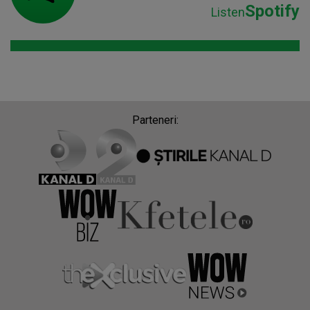
Spotify
Listen
Parteneri: