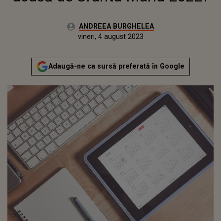
Autor:
ANDREEA BURGHELEA
Publicat:
joi, 4 august 2022
Actualizat:
vineri, 4 august 2023
Adaugă-ne ca sursă preferată în Google