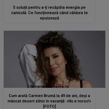
5 soluții pentru a-ți recăpăta energia pe
caniculă. Ce funcționează când căldura te
epuizează
tvmania.libertatea.ro
Cum arată Carmen Brumă la 49 de ani, deși a
mâncat desert zilnic în vacanță: «Nu e noroc!»
[FOTO]