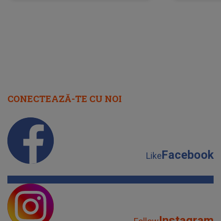
scena principală?
perioadă 
CONECTEAZĂ-TE CU NOI
Facebook
Like
Instagram