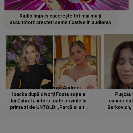
Radio Impuls cucerește tot mai mulți
ascultători: creșteri semnificative în audiență
Cât de bine îi merge Andreei
MĂRTURIA
Ibacka după divorț! Fosta soție a
Pușcău!
lui Cabral a întors toate privirile în
cancer dato
prima zi de UNTOLD: „Parcă ai altă
Berkovich, 
strălucire, emani putere,
accident ru
încredere, siguranță...”
Dacă nu 