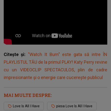
Citește și:
"Watch It Burn" este gata să intre ÎN
PLAYLISTUL TĂU de la primul PLAY! Katy Perry revine
cu un VIDEOCLIP SPECTACULOS, plin de cadre
impresionante și o energie care cucerește publicul
MAI MULTE DESPRE:
Love Is All I Have
piesa Love Is All I Have