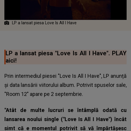
LP a lansat piesa Love Is All I Have
LP a lansat piesa "Love Is All I Have". PLAY
aici!
Prin intermediul piesei "Love Is All I Have", LP anunță
și data lansării viitorului album. Potrivit spuselor sale,
"Room 12" apare pe 2 septembrie.
"Atât de multe lucruri se întâmplă odată cu
lansarea noului single ("Love Is All I Have") încât
simt că e momentul potrivit să vă împărtășesc