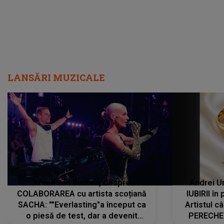
LANSĂRI MUZICALE
Armin van Buuren, despre
Andrei U
COLABORAREA cu artista scoțiană
IUBIRII în
SACHA: ""Everlasting"a început ca
Artistul 
o piesă de test, dar a devenit
PERECHE 