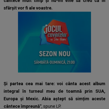
cântece mult timp și nu-mi vine să cred că în
sfârșit vor fi ale voastre.
Și partea cea mai tare: voi cânta acest album
integral în turneul meu de toamnă prin SUA,
Europa și Mexic. Abia aștept să simțim aceste
cântece împreună"
, spune
LP.