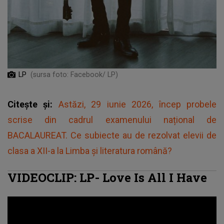
LP
(sursa foto: Facebook/ LP)
Citește și:
Astăzi, 29 iunie 2026, încep probele
scrise din cadrul examenului național de
BACALAUREAT. Ce subiecte au de rezolvat elevii de
clasa a XII-a la Limba și literatura română?
VIDEOCLIP: LP- Love Is All I Have