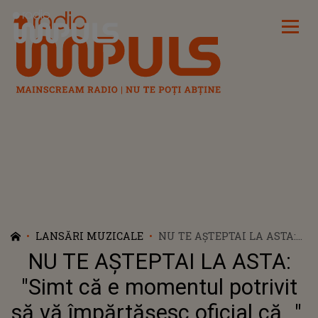
Radio Impuls
LANSĂRI MUZICALE
NU TE AȘTEPTAI LA ASTA:
"SIMT CĂ E MOMENTUL
NU TE AȘTEPTAI LA ASTA:
POTRIVIT SĂ VĂ
ÎMPĂRTĂȘESC OFICIAL
"Simt că e momentul potrivit
CĂ...". CE SURPRIZĂ LE-A
să vă împărtășesc oficial că...".
PREGĂTIT LP FANILOR