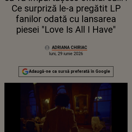
ODATĂ CU LANSAREA
Ce surpriză le-a pregătit LP
PIESEI "LOVE IS ALL I HAVE"
fanilor odată cu lansarea
piesei "Love Is All I Have"
Autor:
ADRIANA CHIRIAC
Publicat:
luni, 29 iunie 2026
Actualizat:
luni, 29 iunie 2026
Adaugă-ne ca sursă preferată în Google