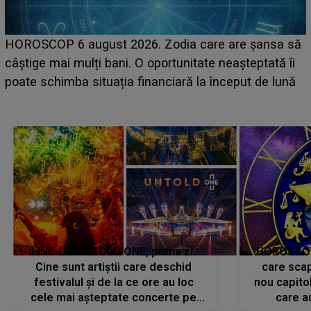
HOROSCOP 6 august 2026. Zodia care are șansa să
câștige mai mulți bani. O oportunitate neașteptată îi
e
poate schimba situația financiară la început de lună
LINE-UP UNTOLD ONE, prima zi.
HOROSCOP 
Cine sunt artiștii care deschid
care scap
festivalul și de la ce ore au loc
nou capitol
cele mai așteptate concerte pe
care a