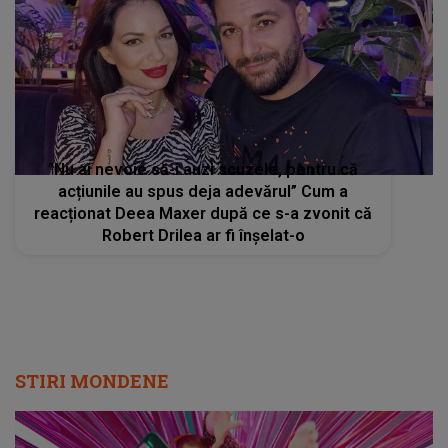
”Nu ai nevoie să-i auzi scuzele, pentru că
acțiunile au spus deja adevărul” Cum a
reacționat Deea Maxer după ce s-a zvonit că
Robert Drilea ar fi înșelat-o
STIRI MONDENE