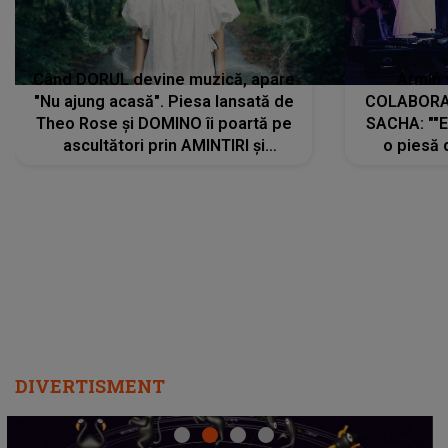
Când DORUL devine muzică, apare
Armin 
"Nu ajung acasă". Piesa lansată de
COLABORAR
Theo Rose și DOMINO îi poartă pe
SACHA: ""E
ascultători prin AMINTIRI și
o piesă 
REGĂSIRI, iar drumul emoțiilor
imediat pre
trece prin sufletul publicului:
cu mine șt
"Pentru toți cei care au plecat
păstrăm do
departe ca să le fie mai bine"
DIVERTISMENT