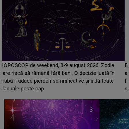
Emanuel a ținut ACEST DETALIU ASCUNS până
acum! În fața Alexandrei, concurentul din Casa Iubirii
face o MĂRTURISIRE NEAȘTEPTATĂ despre mama
sa: "I-am spus și ei în față, eu nu te iubesc pentru
că..."