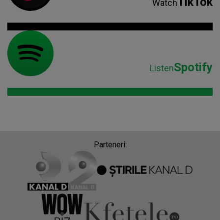
TikTok
Watch
Spotify
Listen
Parteneri: