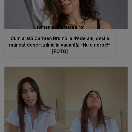
tvmania.libertatea.ro
Cum arată Carmen Brumă la 49 de ani, deși a
mâncat desert zilnic în vacanță: «Nu e noroc!»
[FOTO]