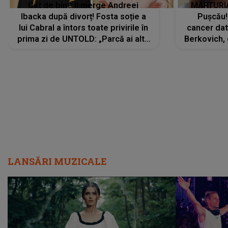
Cât de bine îi merge Andreei
MĂRTURIA
Ibacka după divorț! Fosta soție a
Pușcău!
lui Cabral a întors toate privirile în
cancer dato
prima zi de UNTOLD: „Parcă ai altă
Berkovich, 
strălucire, emani putere,
accident ru
încredere, siguranță...”
Dacă nu 
LANSĂRI MUZICALE