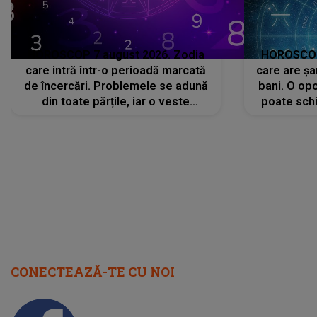
HOROSCOP 7 august 2026. Zodia
HOROSCOP 
care intră într-o perioadă marcată
care are șa
de încercări. Problemele se adună
bani. O opo
din toate părțile, iar o veste
poate schi
neașteptată îi dă planurile peste
la
cap
CONECTEAZĂ-TE CU NOI