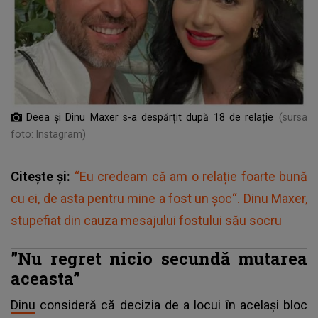
Deea și Dinu Maxer s-a despărțit după 18 de relație
(sursa
foto: Instagram)
Citește și:
“Eu credeam că am o relație foarte bună
cu ei, de asta pentru mine a fost un șoc“. Dinu Maxer,
stupefiat din cauza mesajului fostului său socru
”Nu regret nicio secundă mutarea
aceasta”
Dinu
consideră că decizia de a locui în același bloc