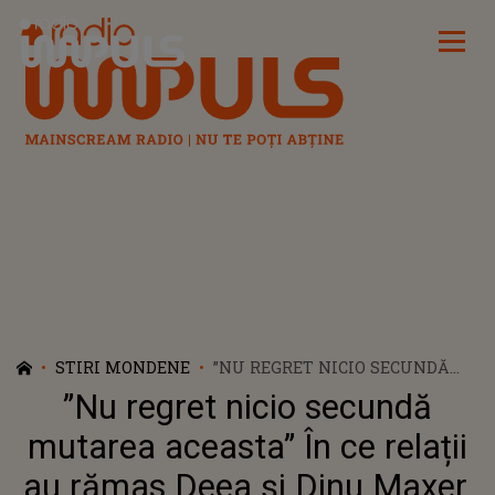
Radio Impuls
STIRI MONDENE
”NU REGRET NICIO SECUNDĂ
MUTAREA ACEASTA” ÎN CE
”Nu regret nicio secundă
RELAȚII AU RĂMAS DEEA ȘI
DINU MAXER, DUPĂ DIVORȚ
mutarea aceasta” În ce relații
au rămas Deea și Dinu Maxer,