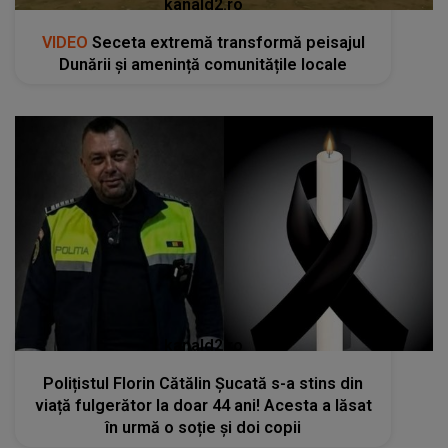
kanald2.ro
VIDEO
Seceta extremă transformă peisajul
Dunării și amenință comunitățile locale
kanald2.ro
Polițistul Florin Cătălin Șucată s-a stins din
viață fulgerător la doar 44 ani! Acesta a lăsat
în urmă o soție și doi copii