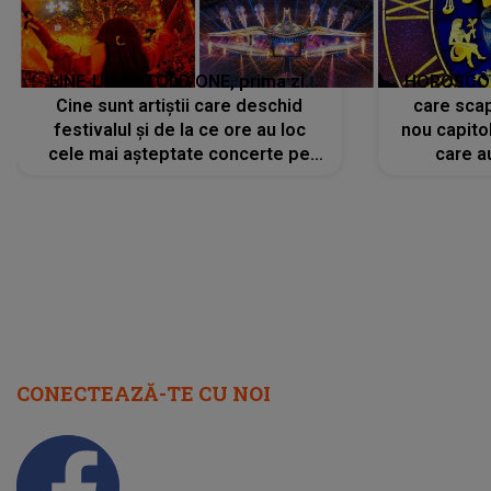
LINE-UP UNTOLD ONE, prima zi.
HOROSCOP 
Cine sunt artiștii care deschid
care scap
festivalul și de la ce ore au loc
nou capitol
cele mai așteptate concerte pe
care a
scena principală?
perioadă 
CONECTEAZĂ-TE CU NOI