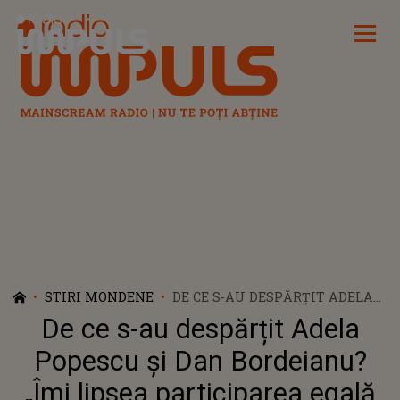
Radio Impuls
STIRI MONDENE
DE CE S-AU DESPĂRȚIT ADELA
POPESCU ȘI DAN BORDEIANU?
De ce s-au despărțit Adela
„ÎMI LIPSEA PARTICIPAREA
EGALĂ ÎN ACEA RELAŢIE”.
Popescu și Dan Bordeianu?
CELEBRUL ACTOR A FOST
„Îmi lipsea participarea egală
PRIMA DRAGOSTE A VEDETEI