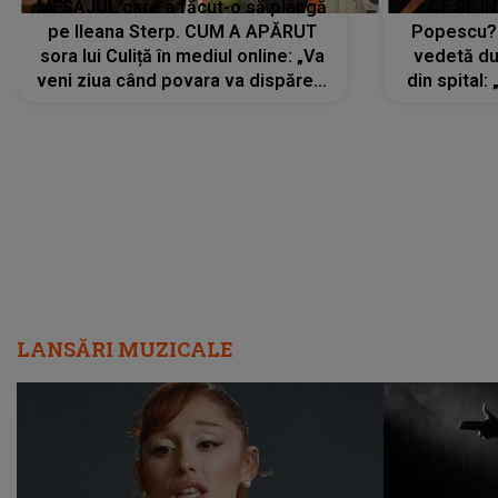
MESAJUL care a făcut-o să plângă
CE SE Î
pe Ileana Sterp. CUM A APĂRUT
Popescu?
sora lui Culiță în mediul online: „Va
vedetă du
veni ziua când povara va dispărea,
din spital:
iar lacrimile...”
LANSĂRI MUZICALE