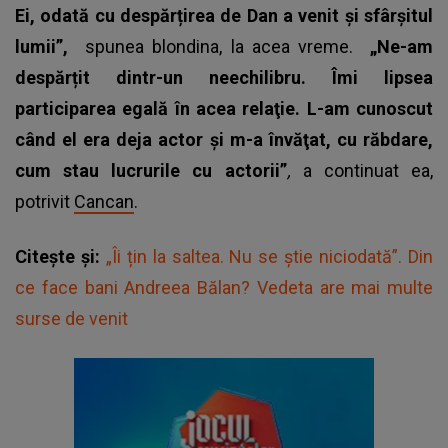
Ei, odată cu despărțirea de Dan a venit și sfârșitul
lumii”,
spunea blondina, la acea vreme.
„Ne-am
despărțit dintr-un neechilibru. Îmi lipsea
participarea egală în acea relaţie. L-am cunoscut
când el era deja actor şi m-a învăţat, cu răbdare,
cum stau lucrurile cu actorii”
,
a continuat ea,
potrivit
Cancan
.
Citește și:
„Îi țin la saltea. Nu se știe niciodată”. Din
ce face bani Andreea Bălan? Vedeta are mai multe
surse de venit