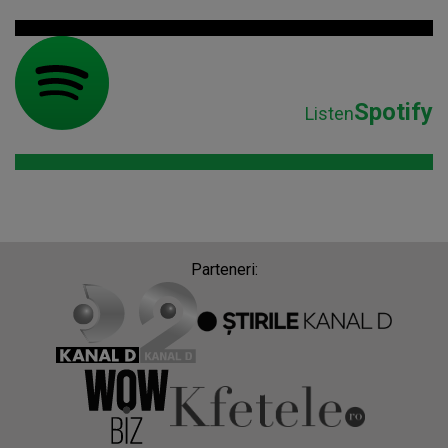
Spotify
Listen
Parteneri: