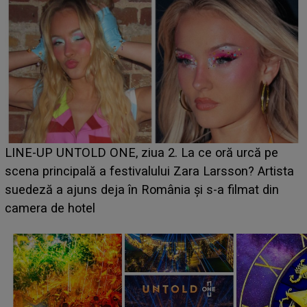
Ce a dezvăluit noua concurentă din "Casa Iubirii" l-a
luat prin surprindere pe Emanuel. CINE ESTE
BĂIATUL VIZAT de Alexandra?! Aflându-se în fața
faptului împlinit, A RECUNOSCUT IMEDIAT: "Am
avut..."