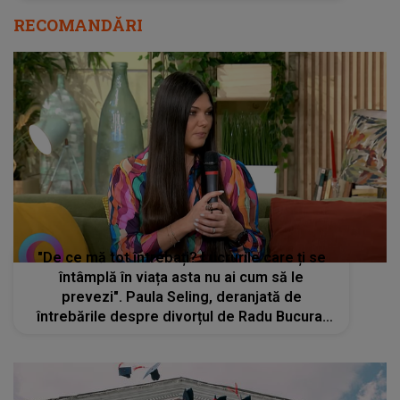
RECOMANDĂRI
"De ce mă tot întrebați? Lucrurile care ți se
întâmplă în viața asta nu ai cum să le
prevezi". Paula Seling, deranjată de
întrebările despre divorțul de Radu Bucura.
Artista a răbufnit, chiar în direct, în fața
tuturor