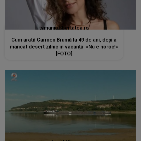
tvmania.libertatea.ro
Cum arată Carmen Brumă la 49 de ani, deși a
mâncat desert zilnic în vacanță: «Nu e noroc!»
[FOTO]