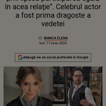
în acea relaţie”. Celebrul actor
a fost prima dragoste a
vedetei
Autor:
BIANCA ELENA
Publicat:
duminică, 9 iulie 2023
Actualizat:
luni, 17 iunie 2024
Adaugă-ne ca sursă preferată în Google