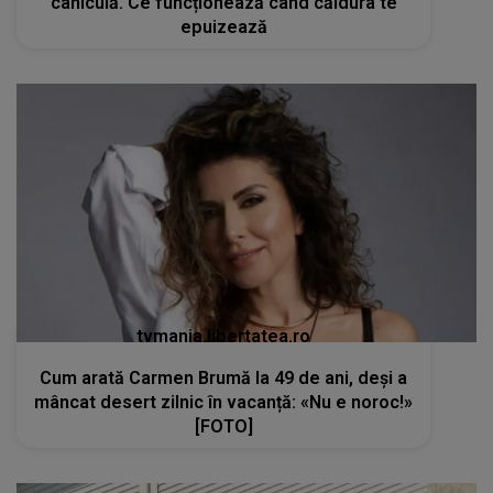
caniculă. Ce funcționează când căldura te
epuizează
tvmania.libertatea.ro
Cum arată Carmen Brumă la 49 de ani, deși a
mâncat desert zilnic în vacanță: «Nu e noroc!»
[FOTO]