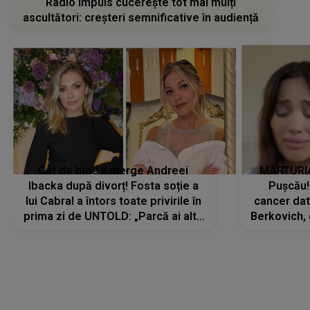
Radio Impuls cucerește tot mai mulți
ascultători: creșteri semnificative în audiență
Cât de bine îi merge Andreei
MĂRTURIA
Ibacka după divorț! Fosta soție a
Pușcău!
lui Cabral a întors toate privirile în
cancer dato
prima zi de UNTOLD: „Parcă ai altă
Berkovich, 
strălucire, emani putere,
accident ru
încredere, siguranță...”
Dacă nu 