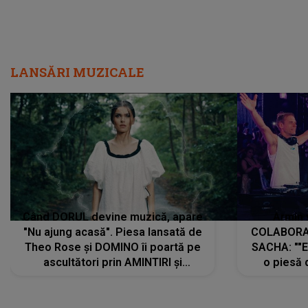
LANSĂRI MUZICALE
Când DORUL devine muzică, apare
Armin 
"Nu ajung acasă". Piesa lansată de
COLABORAR
Theo Rose și DOMINO îi poartă pe
SACHA: ""E
ascultători prin AMINTIRI și
o piesă 
REGĂSIRI, iar drumul emoțiilor
imediat pre
trece prin sufletul publicului:
cu mine șt
"Pentru toți cei care au plecat
păstrăm do