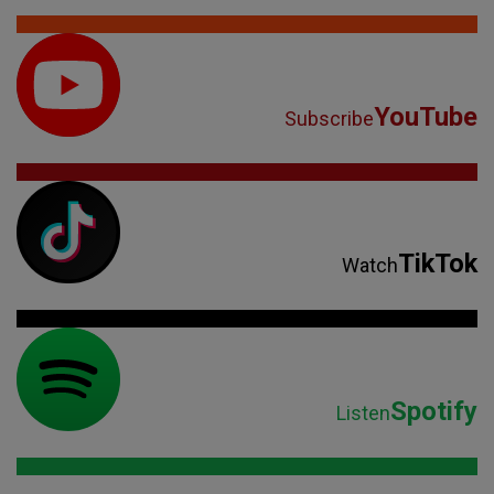
YouTube
Subscribe
TikTok
Watch
Spotify
Listen