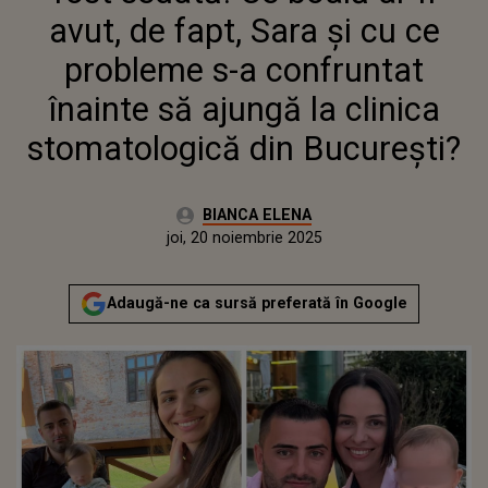
avut, de fapt, Sara și cu ce
probleme s-a confruntat
înainte să ajungă la clinica
stomatologică din București?
Autor:
BIANCA ELENA
Publicat:
joi, 20 noiembrie 2025
Actualizat:
joi, 20 noiembrie 2025
Adaugă-ne ca sursă preferată în Google