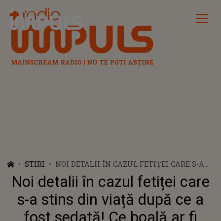
Radio Impuls
STIRI
NOI DETALII ÎN CAZUL FETIȚEI CARE S-A
STINS DIN VIAȚĂ DUPĂ CE A FOST SEDATĂ!
Noi detalii în cazul fetiței care
CE BOALĂ AR FI AVUT, DE FAPT, SARA ȘI CU
CE PROBLEME S-A CONFRUNTAT ÎNAINTE
s-a stins din viață după ce a
SĂ AJUNGĂ LA CLINICA STOMATOLOGICĂ
fost sedată! Ce boală ar fi
DIN BUCUREȘTI?