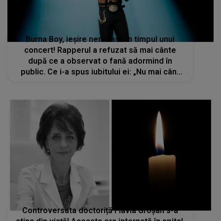
Burna Boy, ieșire nervoasă în timpul unui
concert! Rapperul a refuzat să mai cânte
după ce a observat o fană adormind în
public. Ce i-a spus iubitului ei: „Nu mai cânt
nicio piesă până nu o duci acasă. Îți bați joc
de mine?”
Controversata doctoriță Flavia Groșan s-a