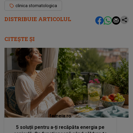
clinica stomatologica
DISTRIBUIE ARTICOLUL
CITEȘTE ȘI
femeia.ro
5 soluții pentru a-ți recăpăta energia pe