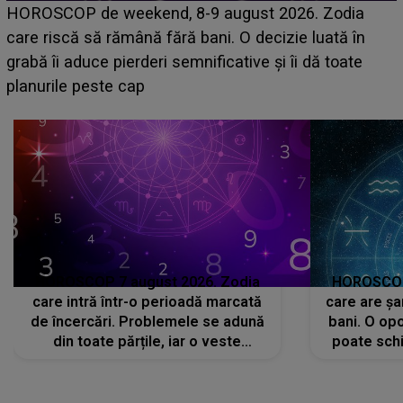
Emanuel a ținut ACEST DETALIU ASCUNS până
acum! În fața Alexandrei, concurentul din Casa Iubirii
face o MĂRTURISIRE NEAȘTEPTATĂ despre mama
sa: "I-am spus și ei în față, eu nu te iubesc pentru
că..."
HOROSCOP 7 august 2026. Zodia
HOROSCOP 
care intră într-o perioadă marcată
care are șa
de încercări. Problemele se adună
bani. O opo
din toate părțile, iar o veste
poate schi
neașteptată îi dă planurile peste
la
cap