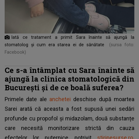
Iată ce tratament a primit Sara înainte să ajungă la
stomatolog și cum era starea ei de sănătate
(sursa foto:
Facebook)
Ce s-a întâmplat cu Sara înainte să
ajungă la clinica stomatologică din
București și de ce boală suferea?
Primele date ale
anchetei
deschise după moartea
Sarei arată că aceasta a fost supusă unei sedări
profunde cu propofol și midazolam, două substanțe
care necesită monitorizare strictă din cauza
efectelor lor puternice, potrivit
stiripesurse.ro.