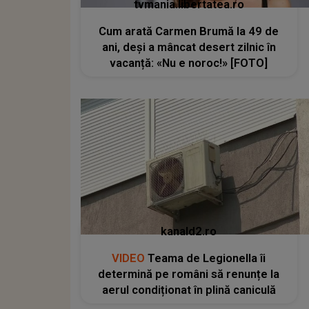
tvmania.libertatea.ro
Cum arată Carmen Brumă la 49 de
ani, deși a mâncat desert zilnic în
vacanță: «Nu e noroc!» [FOTO]
kanald2.ro
VIDEO
Teama de Legionella îi
determină pe români să renunțe la
aerul condiționat în plină caniculă