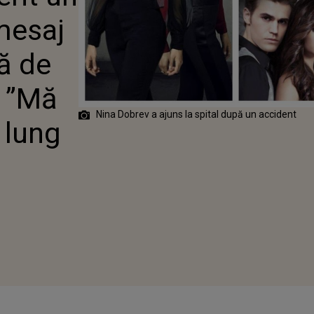
S DE ACTRIȚĂ
mesaj
ATUL DE SPITAL:
TEAPTĂ UN
UNG DE
ă de
RARE”
: ”Mă
Nina Dobrev a ajuns la spital după un accident
 lung