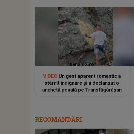
kanald2.ro
VIDEO
Un gest aparent romantic a
stârnit indignare și a declanșat o
anchetă penală pe Transfăgărășan
RECOMANDĂRI