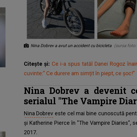
Nina Dobrev a avut un accident cu bicicleta
(sursa foto
Citește și:
Ce i-a spus tatăl Danei Rogoz îna
cuvinte:” Ce durere am simțit în piept, ce șoc!”
Nina Dobrev a devenit ce
serialul "The Vampire Diar
Nina Dobrev
este cel mai bine cunoscută pentr
și Katherine Pierce în "The Vampire Diaries", s
2017.