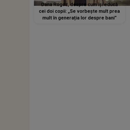
Dana Rogoz, despre cum își educă
cei doi copii: „Se vorbește mult prea
mult în generația lor despre bani”