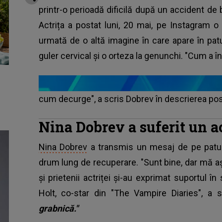
printr-o perioadă dificilă după un accident de b
Actrița a postat luni, 20 mai, pe Instagram o 
urmată de o altă imagine în care apare în patu
guler cervical și o orteza la genunchi. "Cum a î
cum decurge", a scris Dobrev în descrierea post
Nina Dobrev a suferit un a
Nina Dobrev
a transmis un mesaj de pe patul 
drum lung de recuperare. "Sunt bine, dar mă a
și prietenii actriței și-au exprimat suportul în
Holt, co-star din "The Vampire Diaries", a 
grabnică."