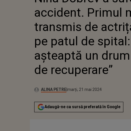
TRANSMI
accident. Primul 
DE PE P
”MĂ AȘ
DRUM L
transmis de actriț
RECUPE
pe patul de spital
așteaptă un drum
de recuperare”
Autor:
Publicat:
ALINA PETRE
marți, 21 mai 2024
Adaugă-ne ca sursă preferată în Google