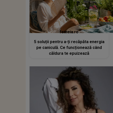
femeia.ro
5 soluții pentru a-ți recăpăta energia
pe caniculă. Ce funcționează când
căldura te epuizează