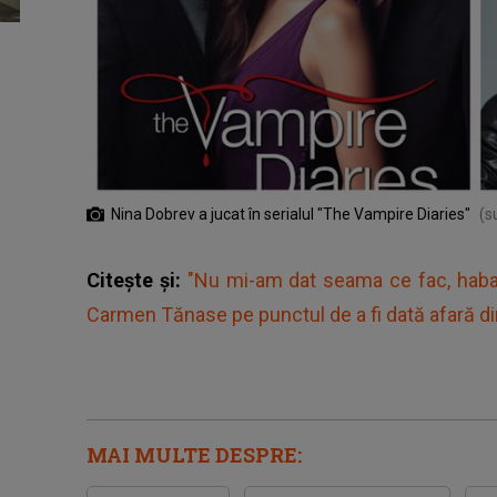
Nina Dobrev a jucat în serialul "The Vampire Diaries"
(s
Citește și:
"Nu mi-am dat seama ce fac, haba
Carmen Tănase pe punctul de a fi dată afară di
MAI MULTE DESPRE: