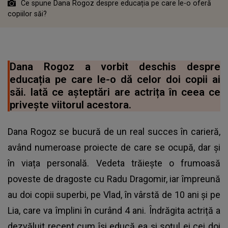
Ce spune Dana Rogoz despre educația pe care le-o oferă
copiilor săi?
Dana Rogoz a vorbit deschis despre
educația pe care le-o dă celor doi copii ai
săi. Iată ce așteptări are actrița în ceea ce
privește viitorul acestora.
Dana Rogoz se bucură de un real succes în carieră,
având numeroase proiecte de care se ocupă, dar și
în viața personală. Vedeta trăiește o frumoasă
poveste de dragoste cu Radu Dragomir, iar împreună
au doi copii superbi, pe Vlad, în vârstă de 10 ani și pe
Lia, care va împlini în curând 4 ani. Îndrăgita actriță a
dezvăluit recent cum își educă ea și soțul ei cei doi