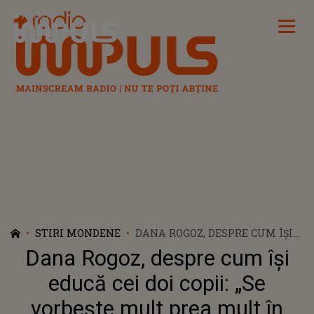
Radio Impuls
STIRI MONDENE
DANA ROGOZ, DESPRE CUM ÎȘI
EDUCĂ CEI DOI COPII: „SE
Dana Rogoz, despre cum își
VORBEȘTE MULT PREA MULT ÎN
GENERAȚIA LOR DESPRE BANI”
educă cei doi copii: „Se
vorbește mult prea mult în