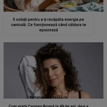
femeia.ro
5 soluții pentru a-ți recăpăta energia pe
caniculă. Ce funcționează când căldura te
epuizează
tvmania.libertatea.ro
Cum arată Carmen Brumă la 49 de ani, deși a