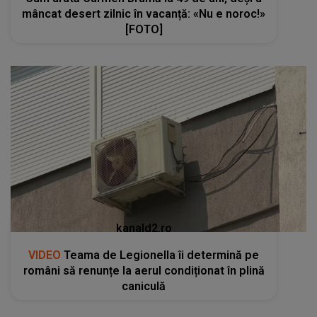
mâncat desert zilnic în vacanță: «Nu e noroc!»
[FOTO]
kanald2.ro
VIDEO
Teama de Legionella îi determină pe
români să renunțe la aerul condiționat în plină
caniculă