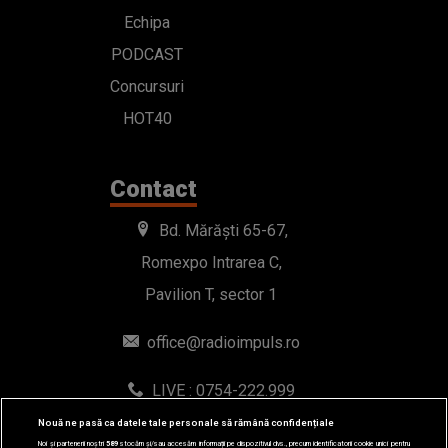
Echipa
PODCAST
Concursuri
HOT40
Contact
Bd. Mărăști 65-67,
Romexpo Intrarea C,
Pavilion T, sector 1
office@radioimpuls.ro
LIVE : 0754-222.999
WhatsApp: 0754-222.999
Nouă ne pasă ca datele tale personale să rămână confidențiale
Noi și partenerii noștri
589
stocăm și/sau accesăm informații pe dispozitivul dvs., precum identificatorii cookie unici pentru