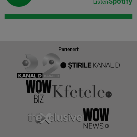
Spotify
Listen
Parteneri: