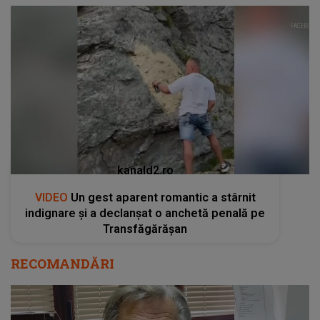
kanald2.ro
VIDEO
Un gest aparent romantic a stârnit
indignare și a declanșat o anchetă penală pe
Transfăgărășan
RECOMANDĂRI