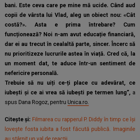
bani. Este ceva care pe mine mă ucide. Când aud
copii de vârsta lui Vlad, aleg un obiect nou: «Cât
costă?». Asta e prima întrebare? Cum
funcționează? Noi n-am avut educație financiară,
dar ei au trecut în cealaltă parte, sincer. Încerc să
nu prioritizeze lucrurile astea în viață. Cred că, la
un moment dat, te aduce într-un sentiment de
nefericire personală.
Trebuie să nu uiți ce-ți place cu adevărat, ce
iubești și ce ai vrea să iubești pe termen lung”,
a
spus Dana Rogoz, pentru
Unica.ro.
Citește și:
Filmarea cu rapperul P. Diddy în timp ce își
lovește fosta iubita a fost făcută publică. Imaginile
au stârnit un val de reacții