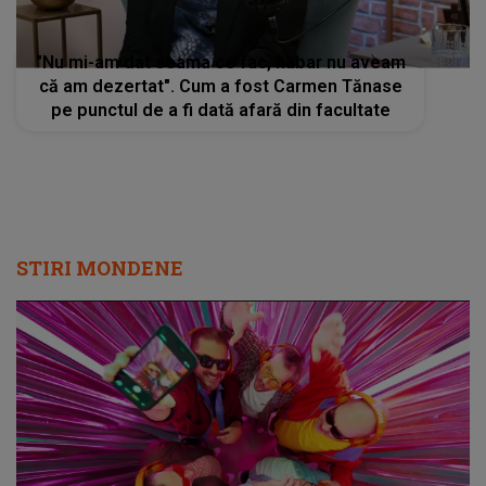
"Nu mi-am dat seama ce fac, habar nu aveam
că am dezertat". Cum a fost Carmen Tănase
pe punctul de a fi dată afară din facultate
STIRI MONDENE