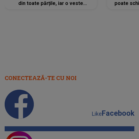
din toate părțile, iar o veste
poate schi
neașteptată îi dă planurile peste
la
cap
CONECTEAZĂ-TE CU NOI
Facebook
Like