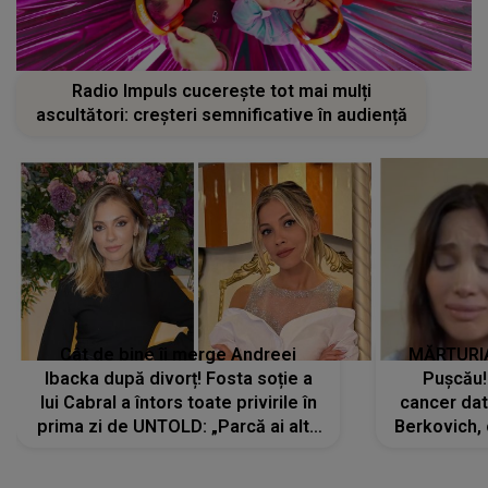
Radio Impuls cucerește tot mai mulți
ascultători: creșteri semnificative în audiență
Cât de bine îi merge Andreei
MĂRTURIA
Ibacka după divorț! Fosta soție a
Pușcău!
lui Cabral a întors toate privirile în
cancer dato
prima zi de UNTOLD: „Parcă ai altă
Berkovich, 
strălucire, emani putere,
accident ru
încredere, siguranță...”
Dacă nu 