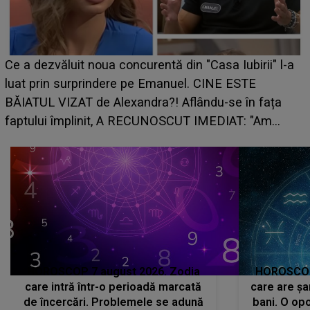
HOROSCOP de weekend, 8-9 august 2026. Zodia
care riscă să rămână fără bani. O decizie luată în
grabă îi aduce pierderi semnificative și îi dă toate
planurile peste cap
HOROSCOP 7 august 2026. Zodia
HOROSCOP 
care intră într-o perioadă marcată
care are șa
de încercări. Problemele se adună
bani. O opo