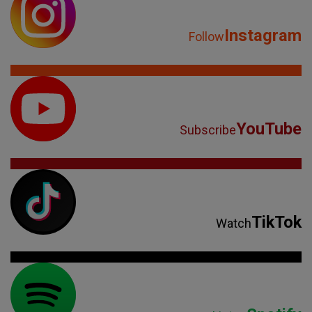
Instagram
Follow
YouTube
Subscribe
TikTok
Watch