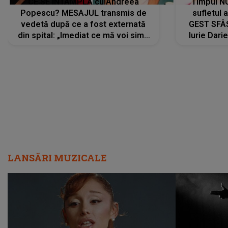
CE SE ÎNTÂMPLĂ cu Andreea
Timpul N
Popescu? MESAJUL transmis de
sufletul 
vedetă după ce a fost externată
GEST SFÂȘ
din spital: „Imediat ce mă voi simți
Iurie Dari
mai bine...”
măsură ce
LANSĂRI MUZICALE