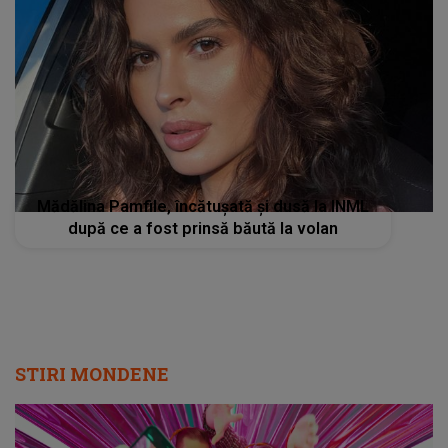
Mădălina Pamfile, încătușată și dusă la INML
după ce a fost prinsă băută la volan
STIRI MONDENE