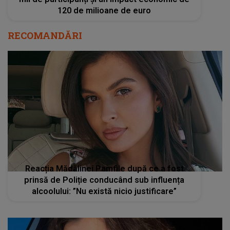
120 de milioane de euro
RECOMANDĂRI
Reacția Mădălinei Pamfile după ce a fost
prinsă de Poliție conducând sub influența
alcoolului: ”Nu există nicio justificare”