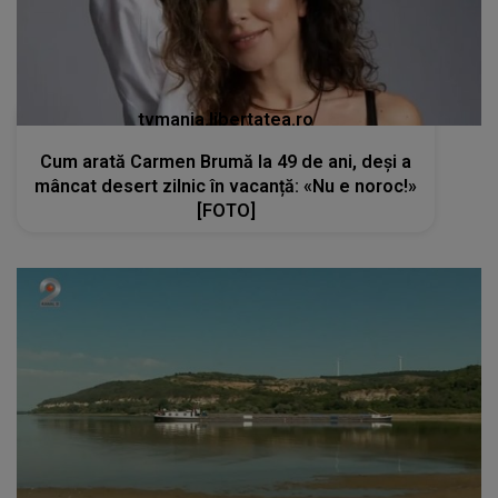
tvmania.libertatea.ro
Cum arată Carmen Brumă la 49 de ani, deși a
mâncat desert zilnic în vacanță: «Nu e noroc!»
[FOTO]