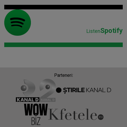
Spotify
Listen
Parteneri: