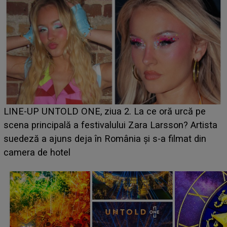
Ce a dezvăluit noua concurentă din "Casa Iubirii" l-a
luat prin surprindere pe Emanuel. CINE ESTE
BĂIATUL VIZAT de Alexandra?! Aflându-se în fața
faptului împlinit, A RECUNOSCUT IMEDIAT: "Am
avut..."