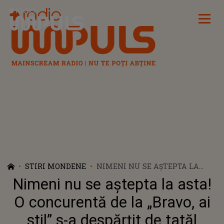
Radio Impuls
STIRI MONDENE
NIMENI NU SE AȘTEPTA LA
ASTA! O CONCURENTĂ DE LA
Nimeni nu se aștepta la asta!
„BRAVO, AI STIL” S-A DESPĂRȚIT
DE TATĂL COPIILOR EI DUPĂ O
O concurentă de la „Bravo, ai
NUNTĂ CA-N FILME
stil” s-a despărțit de tatăl