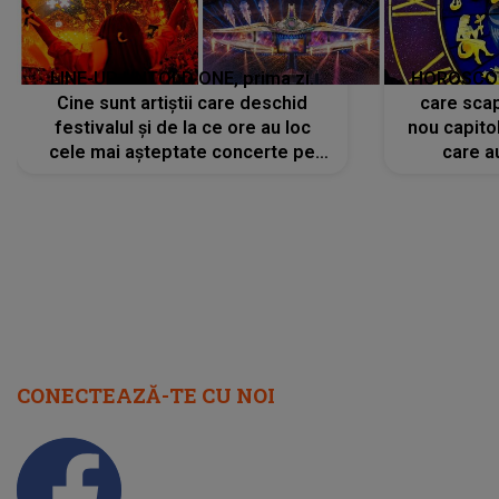
LINE-UP UNTOLD ONE, prima zi.
HOROSCOP 
Cine sunt artiștii care deschid
care scap
festivalul și de la ce ore au loc
nou capitol
cele mai așteptate concerte pe
care a
scena principală?
perioadă 
CONECTEAZĂ-TE CU NOI