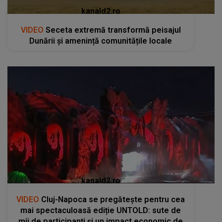
kanald2.ro
VIDEO
Seceta extremă transformă peisajul
Dunării și amenință comunitățile locale
kanald2.ro
VIDEO
Cluj-Napoca se pregătește pentru cea
mai spectaculoasă ediție UNTOLD: sute de
mii de participanți și un impact economic de