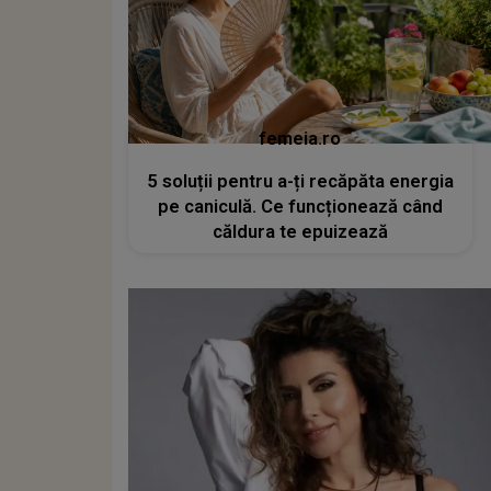
femeia.ro
5 soluții pentru a-ți recăpăta energia
pe caniculă. Ce funcționează când
căldura te epuizează