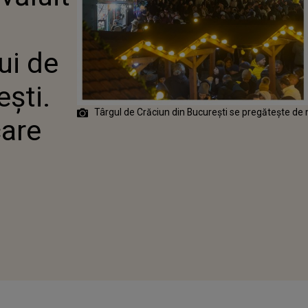
N DIN
. CINE SUNT
CARE URCĂ PE
ui de
ști.
Târgul de Crăciun din București se pregătește d
care