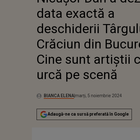
DE CRĂCIU
data exactă a
BUCUREȘTI
ARTIȘTII 
SCENĂ
deschiderii Târgul
Crăciun din Bucure
Cine sunt artiștii 
urcă pe scenă
Publicat:
Autor:
marți, 5 noiembrie 2024
Actualizat:
BIANCA ELENA
marți, 5 noiembrie 2024
Adaugă-ne ca sursă preferată în Google