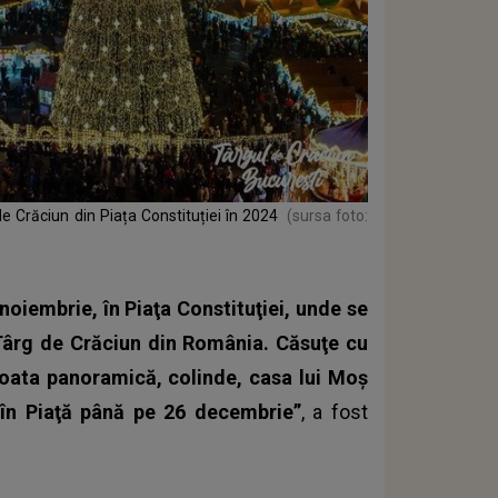
e Crăciun din Piața Constituției în 2024
(sursa foto:
 noiembrie, în Piaţa Constituţiei, unde se
Târg de Crăciun din România.
Căsuţe cu
 roata panoramică, colinde, casa lui Moş
 în Piaţă până pe 26 decembrie”
, a fost