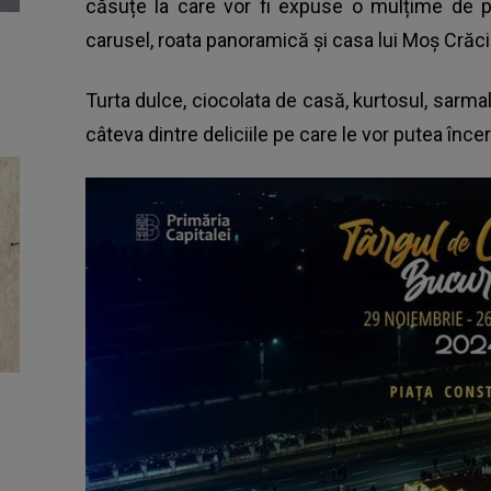
căsuțe la care vor fi expuse o mulțime de pr
carusel, roata panoramică și casa lui Moș Crăci
Turta dulce, ciocolata de casă, kurtosul, sarmale
câteva dintre deliciile pe care le vor putea încer