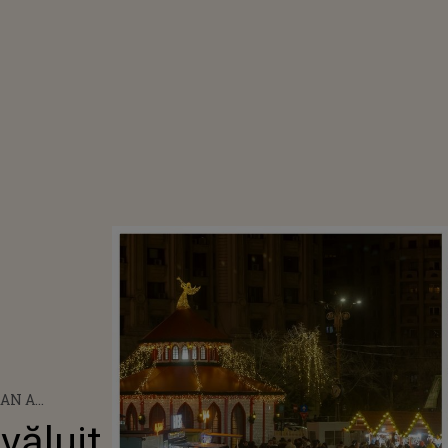
AN A
 DATA EXACTĂ
văluit
ERII TÂRGULUI