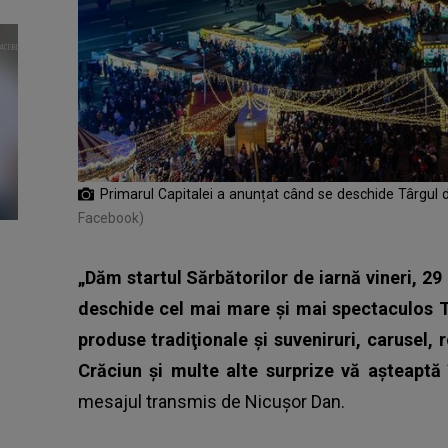
Primarul Capitalei a anunțat când se deschide Târgul d
Facebook)
„Dăm startul Sărbătorilor de iarnă vineri, 29
deschide cel mai mare şi mai spectaculos 
produse tradiţionale şi suveniruri, carusel,
Crăciun şi multe alte surprize vă aşteaptă
mesajul transmis de Nicușor Dan.