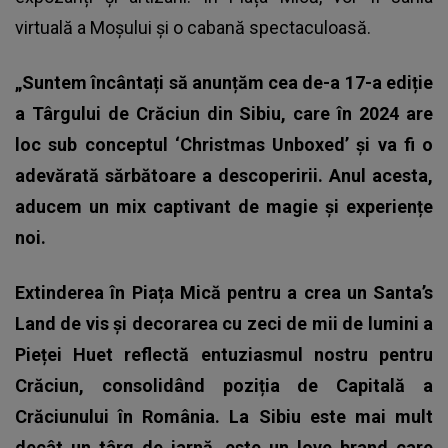
virtuală a Moșului și o cabană spectaculoasă.
„Suntem încântați să anunțăm cea de-a 17-a ediție
a Târgului de Crăciun din Sibiu, care în 2024 are
loc sub conceptul ‘Christmas Unboxed’ și va fi o
adevărată sărbătoare a descoperirii. Anul acesta,
aducem un mix captivant de magie și experiențe
noi.
Extinderea în Piața Mică pentru a crea un Santa’s
Land de vis și decorarea cu zeci de mii de lumini a
Pieței Huet reflectă entuziasmul nostru pentru
Crăciun, consolidând poziția de Capitală a
Crăciunului în România. La Sibiu este mai mult
decât un târg de iarnă, este un love brand care