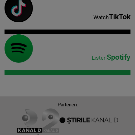
TikTok
Watch
Spotify
Listen
Parteneri: