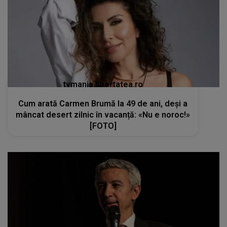
tvmania.libertatea.ro
Cum arată Carmen Brumă la 49 de ani, deși a
mâncat desert zilnic în vacanță: «Nu e noroc!»
[FOTO]