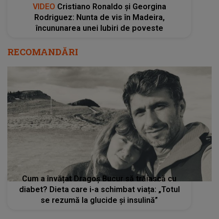
VIDEO
Cristiano Ronaldo și Georgina
Rodriguez: Nunta de vis în Madeira,
încununarea unei Iubiri de poveste
RECOMANDĂRI
Cum a învățat Dragoș Bucur să trăiască cu
diabet? Dieta care i-a schimbat viața: „Totul
se rezumă la glucide și insulină”