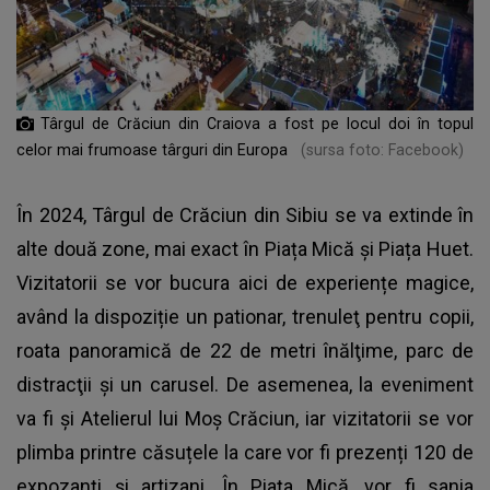
Târgul de Crăciun din Craiova a fost pe locul doi în topul
celor mai frumoase târguri din Europa
(sursa foto: Facebook)
În 2024, Târgul de Crăciun din Sibiu se va extinde în
alte două zone, mai exact în Piața Mică și Piața Huet.
Vizitatorii se vor bucura aici de experiențe magice,
având la dispoziție un pationar, trenuleţ pentru copii,
roata panoramică de 22 de metri înălţime, parc de
distracţii şi un carusel. De asemenea, la eveniment
va fi și Atelierul lui Moș Crăciun, iar vizitatorii se vor
plimba printre căsuțele la care vor fi prezenți 120 de
expozanți și artizani. În Piața Mică, vor fi sania