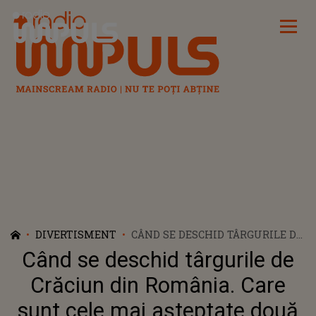
Radio Impuls
DIVERTISMENT
CÂND SE DESCHID TÂRGURILE DE
CRĂCIUN DIN ROMÂNIA. CARE
Când se deschid târgurile de
SUNT CELE MAI AȘTEPTATE
DOUĂ TÂRGURI DIN ȚARĂ
Crăciun din România. Care
sunt cele mai așteptate două