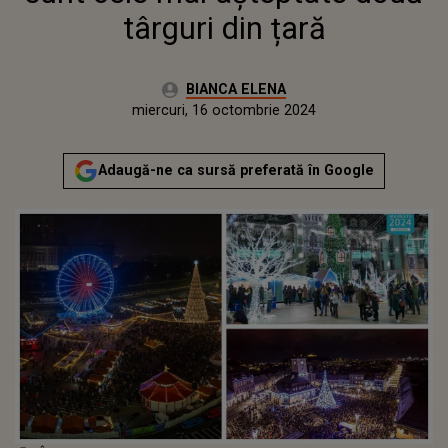
târguri din țară
Autor:
BIANCA ELENA
Publicat:
miercuri, 16 octombrie 2024
Actualizat:
miercuri, 16 octombrie 2024
Adaugă-ne ca sursă preferată în Google