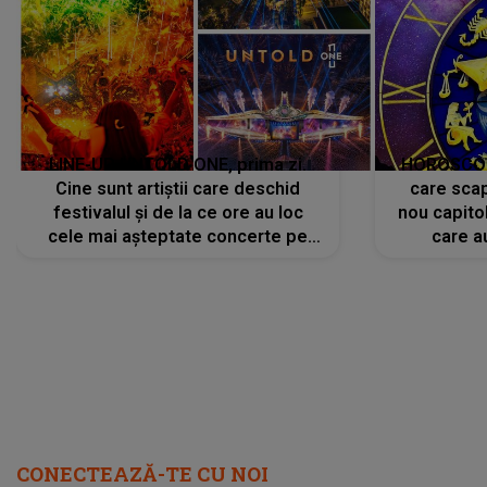
LINE-UP UNTOLD ONE, prima zi.
HOROSCOP 
Cine sunt artiștii care deschid
care scap
festivalul și de la ce ore au loc
nou capitol
cele mai așteptate concerte pe
care a
scena principală?
perioadă 
CONECTEAZĂ-TE CU NOI