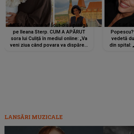
MESAJUL care a făcut-o să plângă
CE SE Î
pe Ileana Sterp. CUM A APĂRUT
Popescu?
sora lui Culiță în mediul online: „Va
vedetă du
veni ziua când povara va dispărea,
din spital:
iar lacrimile...”
LANSĂRI MUZICALE