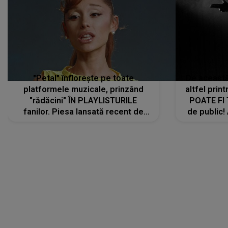
"Petal" înflorește pe toate
De această 
platformele muzicale, prinzând
altfel prin
"rădăcini" ÎN PLAYLISTURILE
POATE FI
fanilor. Piesa lansată recent de
de public!
Ariana Grande îi face pe
a lansat V
ascultători SĂ O ASCULTE PE
REPEAT