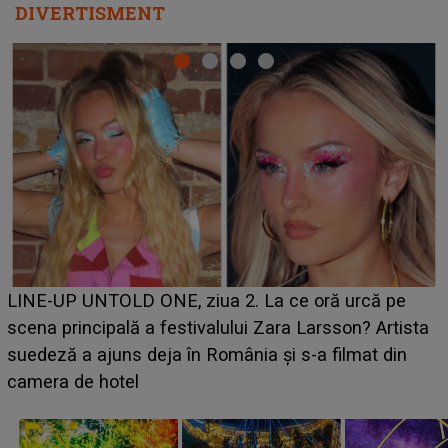
DIVERTISMENT
Ce a dezvăluit noua concurentă din "Casa Iubirii" l-a
luat prin surprindere pe Emanuel. CINE ESTE
BĂIATUL VIZAT de Alexandra?! Aflându-se în fața
faptului împlinit, A RECUNOSCUT IMEDIAT: "Am
avut..."