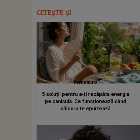
CITEȘTE ȘI
femeia.ro
5 soluții pentru a-ți recăpăta energia
pe caniculă. Ce funcționează când
căldura te epuizează