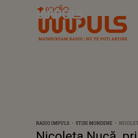
Radio Impuls
RADIO IMPULS
STIRI MONDENE
NICOLET
DECLARA
Nicoleta Nucă, pr
ELIMINA