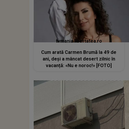
tvmania.libertatea.ro
Cum arată Carmen Brumă la 49 de
ani, deși a mâncat desert zilnic în
vacanță: «Nu e noroc!» [FOTO]