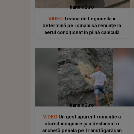
kanald2.ro
VIDEO
Teama de Legionella îi
determină pe români să renunțe la
aerul condiționat în plină caniculă
kanald2.ro
VIDEO
Un gest aparent romantic a
stârnit indignare și a declanșat o
anchetă penală pe Transfăgărășan