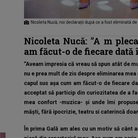
Nicoleta Nucă, noi declarații după ce a fost eliminată de la
Nicoleta Nucă
: ”A
m pleca
am făcut-o de fiecare dată 
”Aveam impresia că vreau să spun atât de mul
nu e prea mult de zis despre eliminarea mea
capul sus așa cum am făcut-o de fiecare dat
acceptat să particip din curiozitatea de a fa
mea confort -muzica- și unde îmi propuses
măști, fără ipocrizie, teatru si caterincă doa
În prima Gală am ales cu un motiv să cânt a