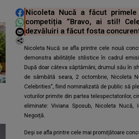
DISTRIBUIE ARTICOLUL
Nicoleta Nucă a făcut primele 
competiția ”Bravo, ai stil! Cel
dezvăluiri a făcut fosta concuren
Nicoleta Nucă se afla printre cele nouă con
demonstra abilitățile stilistice în cadrul emisi
După doar câteva săptămâni, drumul său în show
de sâmbătă seara, 2 octombrie, Nicoleta Nuc
Celebrities”, fiind nominalizată de public să 
voturilor primite din partea telespectatorilor, 
eliminate: Viviana Sposub, Nicoleta Nucă, 
Negoiță.
Deși se afla printre cele mai promițătoare con