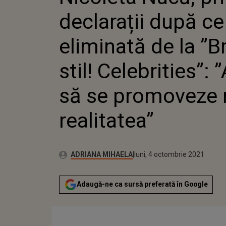
STIL! CE
declarații după ce
SĂ SE P
REALITA
eliminată de la ”Br
stil! Celebrities”: 
să se promoveze 
realitatea”
Publicat:
Autor:
luni, 4 octombrie 2021
Actualizat:
ADRIANA MIHAELA
luni, 4 octombrie 2021
Adaugă-ne ca sursă preferată în Google