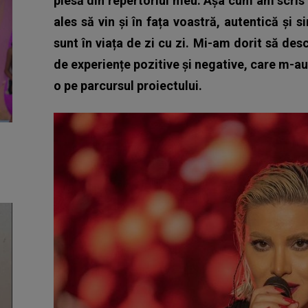
piesă din repertoriul meu. Așa cum am scris 
ales să vin și în fața voastră, autentică și
sunt în viața de zi cu zi. Mi-am dorit să d
de experiențe pozitive și negative, care m-au
o pe parcursul proiectului.