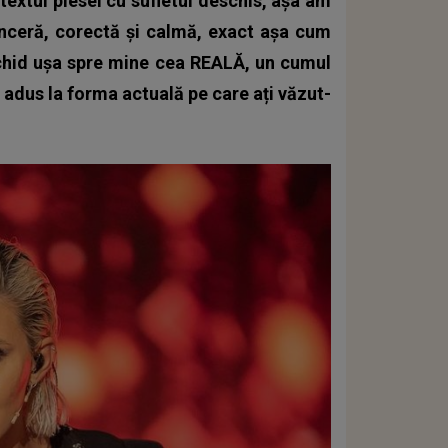
textul piesei cu sufletul deschis, așa am
 sinceră, corectă și calmă, exact așa cum
eschid ușa spre mine cea REALĂ, un cumul
 adus la forma actuală pe care ați văzut-