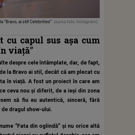
 ”Bravo, ai stil! Celebrities”
(sursa foto: Instagram)
t cu capul sus așa cum
în viață”
te despre cele întâmplate, dar, de fapt,
 de la
Bravo ai stil
, decât că am plecat cu
a în viață. A fost un proiect în care am
ce ceva nou și diferit, de a ieși din zona
em să fiu eu autentică, sinceră, fără
r de dragul show-ului.
nume “Fata din oglindă” și nu orice altă