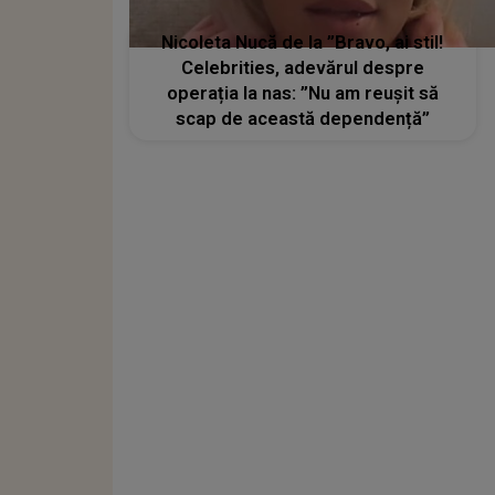
Nicoleta Nucă de la ”Bravo, ai stil!
Celebrities, adevărul despre
operația la nas: ”Nu am reușit să
scap de această dependență”