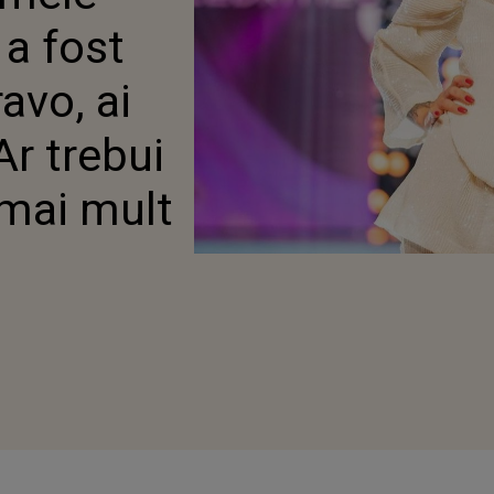
LEBRITIES”: ”AR TREBUI
 a fost
ROMOVEZE MAI MULT
TEA”
avo, ai
”Ar trebui
mai mult