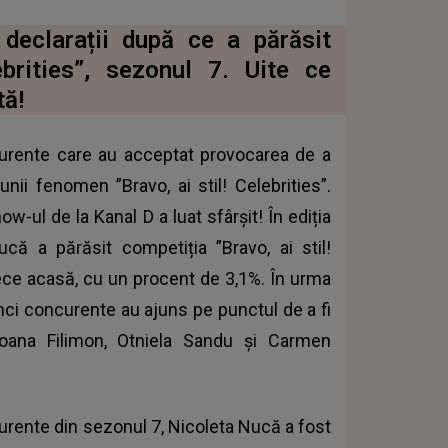
declarații după ce a părăsit
ebrities”, sezonul 7. Uite ce
tă!
curente care au acceptat provocarea de a
unii fenomen ”Bravo, ai stil! Celebrities”.
-ul de la Kanal D a luat sfârșit! În ediția
ă a părăsit competiția ”Bravo, ai stil!
plece acasă, cu un procent de 3,1%. În urma
cinci concurente au ajuns pe punctul de a fi
Ioana Filimon, Otniela Sandu și Carmen
curente din sezonul 7, Nicoleta Nucă a fost