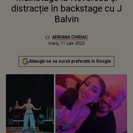
distracție în backstage cu J
Balvin
Autor:
ADRIANA CHIRIAC
Publicat:
marți, 11 iulie 2023
Adaugă-ne ca sursă preferată în Google