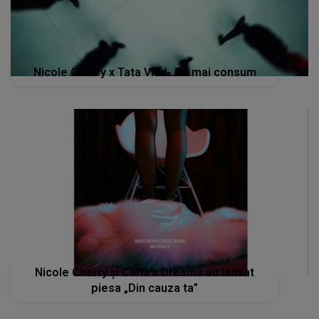
Nicole Cherry x Tata Vlad- Nu mai consum
Nicole Cherry și Carla's Dreams au lansat
piesa „Din cauza ta”