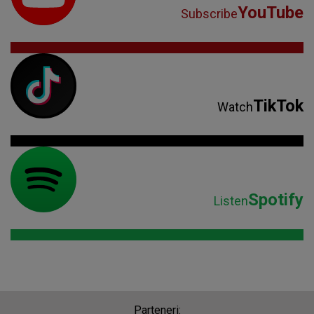
YouTube
Subscribe
TikTok
Watch
Spotify
Listen
Parteneri: