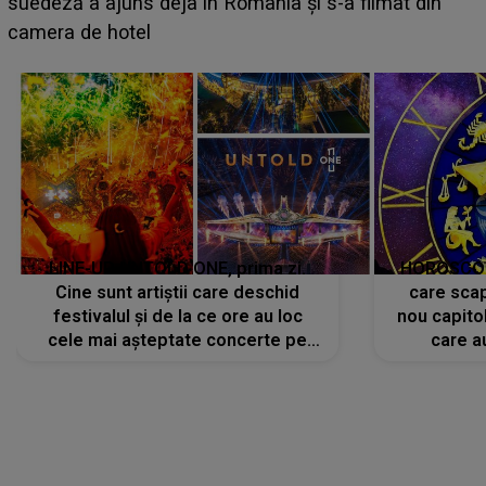
BĂIATUL VIZAT de Alexandra?! Aflându-se în fața
faptului împlinit, A RECUNOSCUT IMEDIAT: "Am
avut..."
LINE-UP UNTOLD ONE, prima zi.
HOROSCOP 
Cine sunt artiștii care deschid
care scap
festivalul și de la ce ore au loc
nou capitol
cele mai așteptate concerte pe
care a
scena principală?
perioadă 