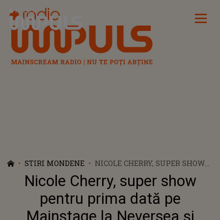
Radio Impuls
STIRI MONDENE
NICOLE CHERRY, SUPER SHOW
PENTRU PRIMA DATĂ PE
Nicole Cherry, super show
MAINSTAGE LA NEVERSEA ȘI
DISTRACȚIE ÎN BACKSTAGE CU
pentru prima dată pe
J BALVIN
Mainstage la Neversea și