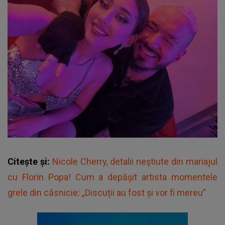
Citește și:
Nicole Cherry, detalii neștiute din mariajul
cu Florin Popa! Cum a depășit artista momentele
grele din căsnicie: „Discuții au fost și vor fi mereu”