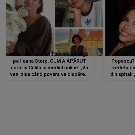
MESAJUL care a făcut-o să plângă
CE SE Î
pe Ileana Sterp. CUM A APĂRUT
Popescu?
sora lui Culiță în mediul online: „Va
vedetă du
veni ziua când povara va dispărea,
din spital:
iar lacrimile...”