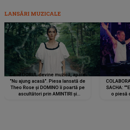
LANSĂRI MUZICALE
Când DORUL devine muzică, apare
Armin 
"Nu ajung acasă". Piesa lansată de
COLABORAR
Theo Rose și DOMINO îi poartă pe
SACHA: ""E
ascultători prin AMINTIRI și
o piesă 
REGĂSIRI, iar drumul emoțiilor
imediat pre
trece prin sufletul publicului:
cu mine șt
"Pentru toți cei care au plecat
păstrăm do
departe ca să le fie mai bine"