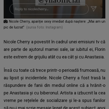
Nicole Cherry, apariție sexy imediat după naștere: „Mai am un
pic de lucrat”
(sursa foto: Instagram)
Nicole Cherry a povestit în cadrul unei emisiuni tv că
are parte de ajutorul mamei sale, iar iubitul ei, Florin
este extrem de grijuliu atât cu ea cât și cu Anastasia.
Însă cu toate că trece printr-o perioadă frumoasă, nu
au lipsit și incidentele. Nicole Cherry a fost trasă la
răspundere de fanii din mediul online că a hrănit-o
pe Anastasia și cu biberonul. Artista a izbucnit la cea
vreme pe rețelele de socializare și le-a spus fanilor
să nu-i mai scrie mesaje legat de acest subiect, apoi