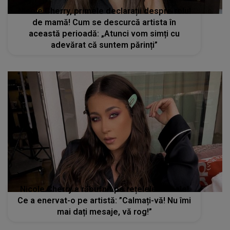
Nicole Cherry, primele declarații despre rolul
de mamă! Cum se descurcă artista în
această perioadă: „Atunci vom simți cu
adevărat că suntem părinți”
Nicole Cherry a răbufnit pe rețelele sociale!
Ce a enervat-o pe artistă: ”Calmați-vă! Nu îmi
mai dați mesaje, vă rog!”