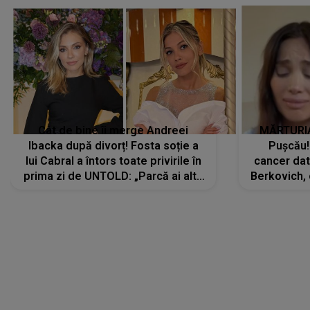
Cât de bine îi merge Andreei
MĂRTURIA
Ibacka după divorț! Fosta soție a
Pușcău!
lui Cabral a întors toate privirile în
cancer dato
prima zi de UNTOLD: „Parcă ai altă
Berkovich, 
strălucire, emani putere,
accident ru
încredere, siguranță...”
Dacă nu 