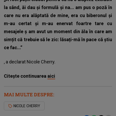
la sând, ăi dau și formulă și na... am pus o poză în
care nu era alăptată de mine, era cu biberonul și
m-au certat și m-au enervat foartre tare cu
mesajele ș am avut un moment din ăla în care am
simțit că trebuie să le zic: lăsați-mă în pace că știu
ce fac...”
, a declarat Nicole Cherry.
Citește continuarea
aici
MAI MULTE DESPRE:
NICOLE CHERRY