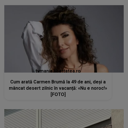
tvmania.libertatea.ro
Cum arată Carmen Brumă la 49 de ani, deși a
mâncat desert zilnic în vacanță: «Nu e noroc!»
[FOTO]