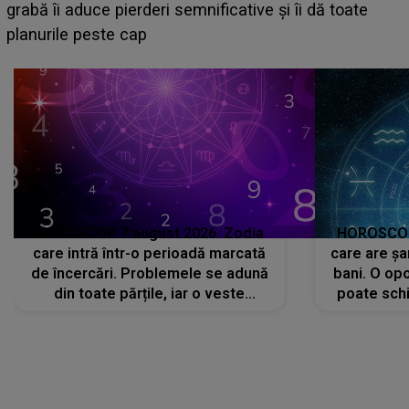
face o MĂRTURISIRE NEAȘTEPTATĂ despre mama
sa: "I-am spus și ei în față, eu nu te iubesc pentru
că..."
HOROSCOP 7 august 2026. Zodia
HOROSCOP 
care intră într-o perioadă marcată
care are șa
de încercări. Problemele se adună
bani. O opo
din toate părțile, iar o veste
poate schi
neașteptată îi dă planurile peste
la
cap