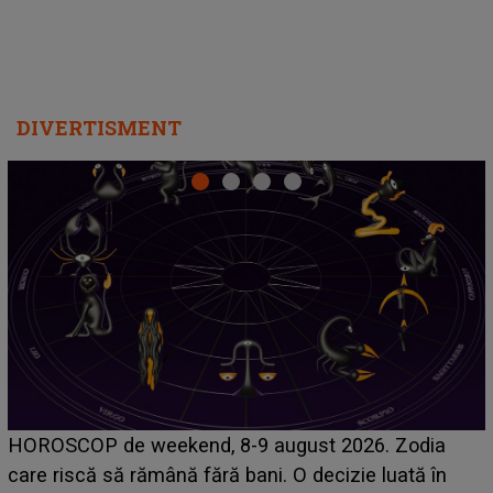
DIVERTISMENT
Emanuel a ținut ACEST DETALIU ASCUNS până
acum! În fața Alexandrei, concurentul din Casa Iubirii