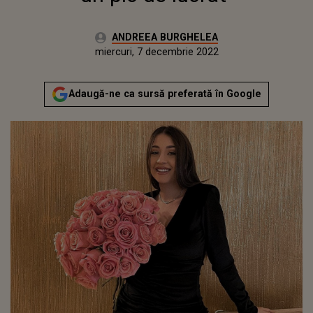
Autor:
ANDREEA BURGHELEA
Publicat:
marți, 7 decembrie 2021
Actualizat:
miercuri, 7 decembrie 2022
Adaugă-ne ca sursă preferată în Google