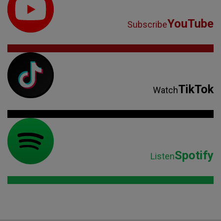
YouTube
Subscribe
TikTok
Watch
Spotify
Listen