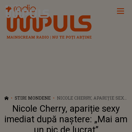
Radio Impuls
STIRI MONDENE
NICOLE CHERRY, APARIȚIE SEXY
IMEDIAT DUPĂ NAȘTERE: „MAI
Nicole Cherry, apariție sexy
AM UN PIC DE LUCRAT”
imediat după naștere: „Mai am
un pic de lucrat”