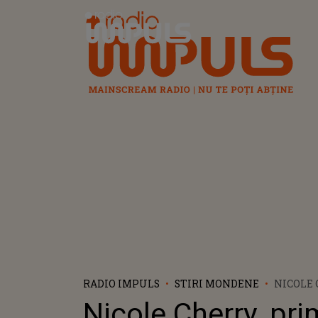
Radio Impuls
RADIO IMPULS
STIRI MONDENE
NICOLE 
DECLARA
Nicole Cherry, pri
„NU CĂ E