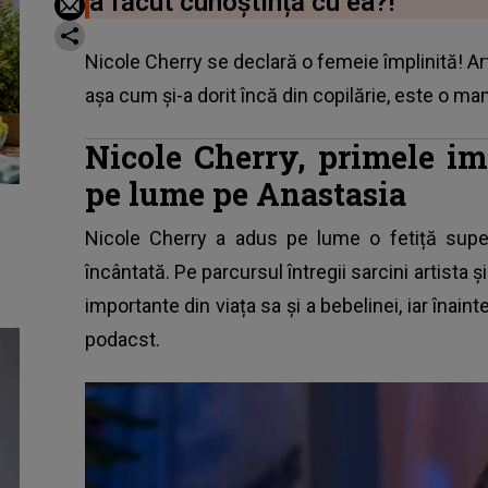
a făcut cunoștință cu ea?!
Nicole Cherry se declară o femeie împlinită! Art
așa cum și-a dorit încă din copilărie, este o m
Nicole Cherry, primele im
pe lume pe Anastasia
Nicole Cherry a adus pe lume o fetiță sup
încântată. Pe parcursul întregii sarcini artista 
importante din viața sa și a bebelinei, iar înaint
podacst.