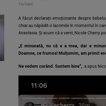
YouTube)
A făcut declarații emoționante despre bebelu
chiar au năpădit-o lacrimile în momentul în care
Anastasia. Și acum că a venit,
Nicole Cherry po
„E minunată, nu că e a mea, dar e minun
Doamne, ce frumos! Mulțumim, am primit en
Ne vedem curând. Suntem bine”,
a spus Nicol