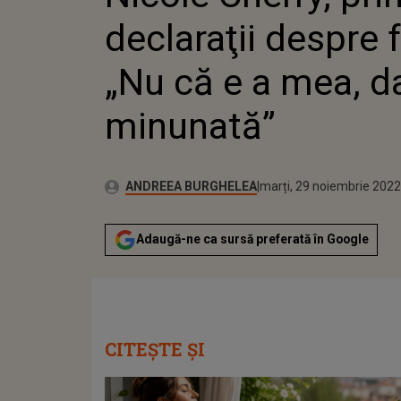
MINUNA
declaraţii despre f
„Nu că e a mea, d
minunată”
Publicat:
Autor:
luni, 29 noiembrie 2021
Actualizat:
ANDREEA BURGHELEA
marți, 29 noiembrie 2022
Adaugă-ne ca sursă preferată în Google
CITEȘTE ȘI