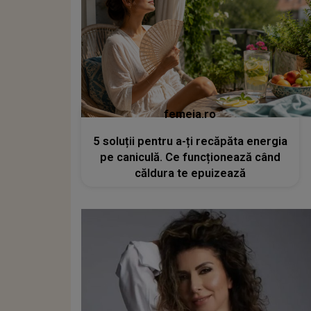
femeia.ro
5 soluții pentru a-ți recăpăta energia
pe caniculă. Ce funcționează când
căldura te epuizează