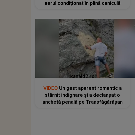
aerul condiționat în plină caniculă
kanald2.ro
VIDEO
Un gest aparent romantic a
stârnit indignare și a declanșat o
anchetă penală pe Transfăgărășan