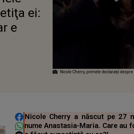
TĂ”
etiţa ei:
ar e
Nicole Cherry, primele declaraţii despre 
DISTRIBUIE ARTICOLUL
Nicole Cherry a născut pe 27 n
nume Anastasia-Maria. Care au fo