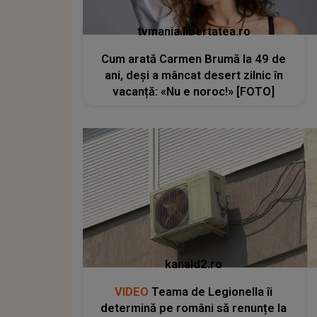
tvmania.libertatea.ro
Cum arată Carmen Brumă la 49 de
ani, deși a mâncat desert zilnic în
vacanță: «Nu e noroc!» [FOTO]
kanald2.ro
VIDEO
Teama de Legionella îi
determină pe români să renunțe la