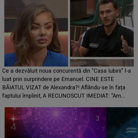
HOROSCOP de weekend, 8-9 augus
n "Casa Iubirii" l-a
care riscă să rămână fără bani. O d
l. CINE ESTE
grabă îi aduce pierderi semnificativ
lându-se în fața
planurile peste cap
T IMEDIAT: "Am