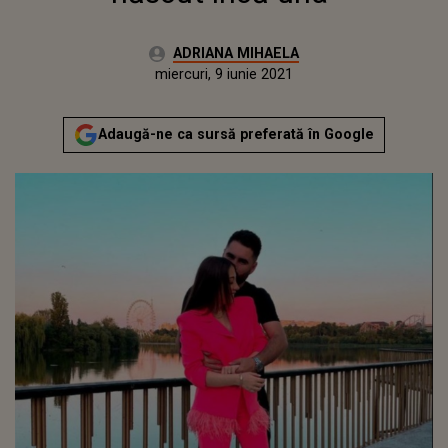
Autor:
ADRIANA MIHAELA
Publicat:
miercuri, 9 iunie 2021
Actualizat:
miercuri, 9 iunie 2021
Adaugă-ne ca sursă preferată în Google