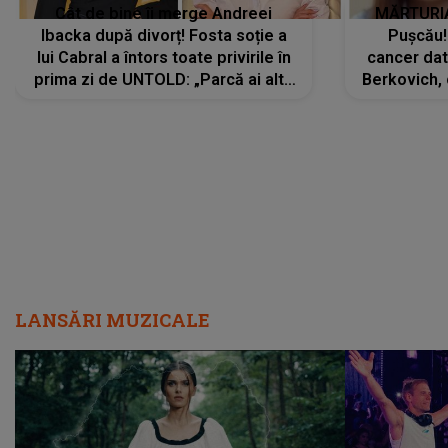
Cât de bine îi merge Andreei
MĂRTURIA
Ibacka după divorț! Fosta soție a
Pușcău!
lui Cabral a întors toate privirile în
cancer dato
prima zi de UNTOLD: „Parcă ai altă
Berkovich, 
strălucire, emani putere,
accident ru
încredere, siguranță...”
Dacă nu 
LANSĂRI MUZICALE