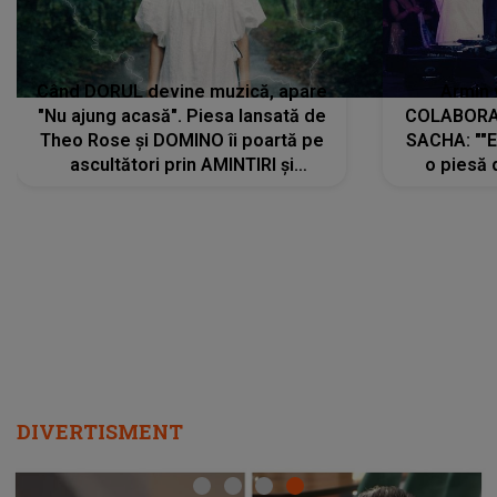
Când DORUL devine muzică, apare
Armin 
"Nu ajung acasă". Piesa lansată de
COLABORAR
Theo Rose și DOMINO îi poartă pe
SACHA: ""E
ascultători prin AMINTIRI și
o piesă 
REGĂSIRI, iar drumul emoțiilor
imediat pre
trece prin sufletul publicului:
cu mine șt
"Pentru toți cei care au plecat
păstrăm do
departe ca să le fie mai bine"
DIVERTISMENT