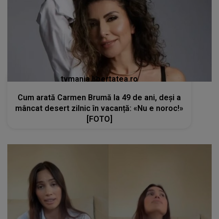
tvmania.libertatea.ro
Cum arată Carmen Brumă la 49 de ani, deși a
mâncat desert zilnic în vacanță: «Nu e noroc!»
[FOTO]