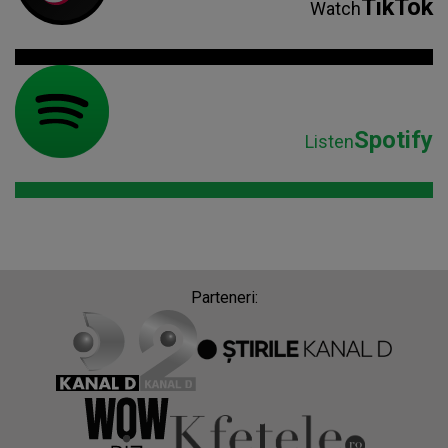
TikTok
Watch
Spotify
Listen
Parteneri: