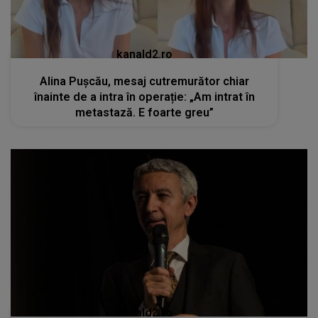
kanald2.ro
Alina Pușcău, mesaj cutremurător chiar
înainte de a intra în operație: „Am intrat în
metastază. E foarte greu”
kanald2.ro