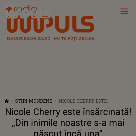
Radio Impuls
STIRI MONDENE
NICOLE CHERRY ESTE
ÎNSĂRCINATĂ! „DIN INIMILE
Nicole Cherry este însărcinată!
NOASTRE S-A MAI NĂSCUT
ÎNCĂ UNA”
„Din inimile noastre s-a mai
născut încă una”