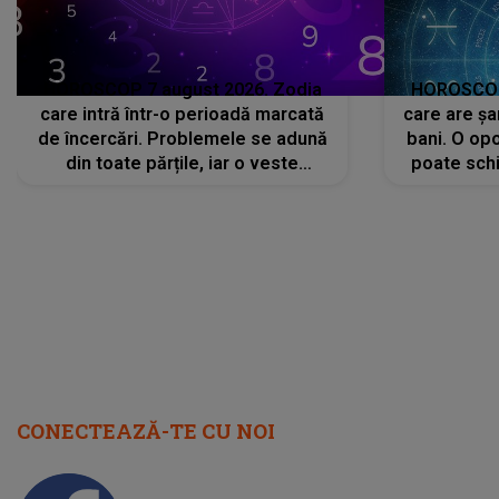
HOROSCOP 7 august 2026. Zodia
HOROSCOP 
care intră într-o perioadă marcată
care are șa
de încercări. Problemele se adună
bani. O opo
din toate părțile, iar o veste
poate schi
neașteptată îi dă planurile peste
la
cap
CONECTEAZĂ-TE CU NOI