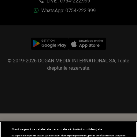
LIVE : 0754-222.999
WhatsApp: 0754-222.999
© 2019-2026 DOGAN MEDIA INTERNATIONAL SA, Toate
drepturile rezervate.
Nouă ne pasă ca datele tale personale să rămână confidențiale
Noi și partenerii noștri
589
stocăm și/sau accesăm informații pe dispozitivul dvs., precum identificatorii cookie unici pentru