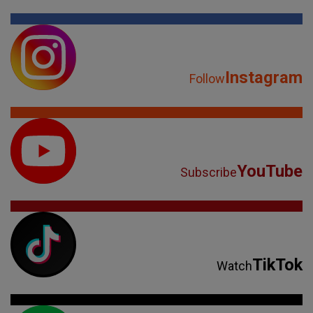
Instagram
Follow
YouTube
Subscribe
TikTok
Watch