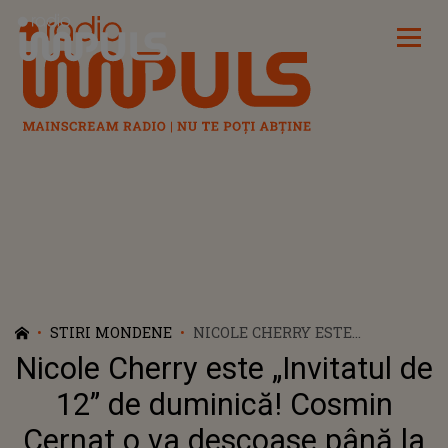
Radio Impuls
STIRI MONDENE
NICOLE CHERRY ESTE
„INVITATUL DE 12” DE
Nicole Cherry este „Invitatul de
DUMINICĂ! COSMIN CERNAT O
VA DESCOASE PÂNĂ LA
12” de duminică! Cosmin
ULTIMUL SECRET
Cernat o va descoase până la