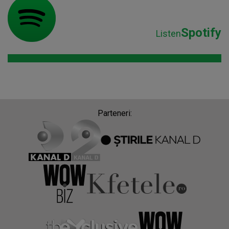
Spotify
Listen
Parteneri: