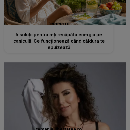
femeia.ro
5 soluții pentru a-ți recăpăta energia pe
caniculă. Ce funcționează când căldura te
epuizează
tvmania.libertatea.ro