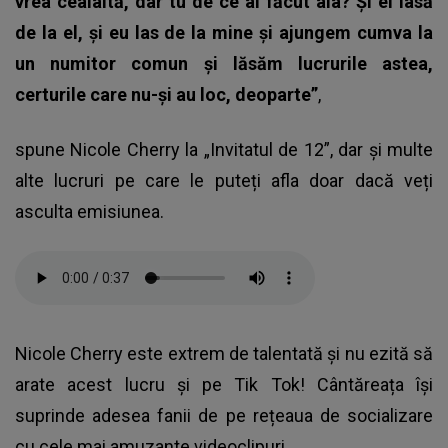
vrea cealaltă, dar tu de ce ai făcut aia? Și el lasă
de la el, și eu las de la mine și ajungem cumva la
un numitor comun și lăsăm lucrurile astea,
certurile care nu-și au loc, deoparte”
,
spune Nicole Cherry la „Invitatul de 12”, dar și multe
alte lucruri pe care le puteți afla doar dacă veți
asculta emisiunea.
Nicole Cherry este extrem de talentată și nu ezită să
arate acest lucru și pe Tik Tok! Cântăreața își
suprinde adesea fanii de pe rețeaua de socializare
cu cele mai amuzante videoclipuri.