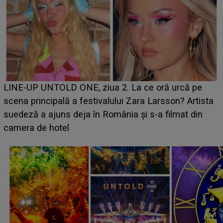
Ce a dezvăluit noua concurentă din "Casa Iubirii" l-a
luat prin surprindere pe Emanuel. CINE ESTE
BĂIATUL VIZAT de Alexandra?! Aflându-se în fața
faptului împlinit, A RECUNOSCUT IMEDIAT: "Am
avut..."