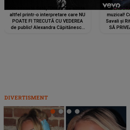
De această dată, "Dilaila" se simte
COLABORAR
altfel printr-o interpretare care NU
muzical! C
POATE FI TRECUTĂ CU VEDEREA
Savali și Ri
de public! Alexandra Căpitănescu
SĂ PRIV
a lansat VERSIUNEA LIVE a piesei
DIVERTISMENT