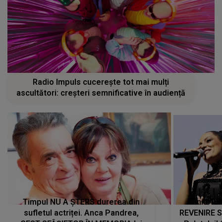
Radio Impuls cucerește tot mai mulți
ascultători: creșteri semnificative în audiență
Timpul NU A ȘTERS durerea din
Tania Tu
sufletul actriței. Anca Pandrea,
REVENIRE 