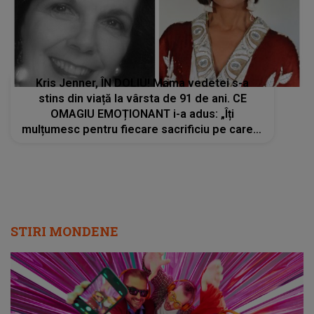
Kris Jenner, ÎN DOLIU! Mama vedetei s-a
stins din viață la vârsta de 91 de ani. CE
OMAGIU EMOȚIONANT i-a adus: „Îți
mulțumesc pentru fiecare sacrificiu pe care l-
ai făcut. Inimile noastre sunt sfâșiate”
STIRI MONDENE