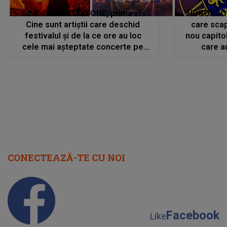
LINE-UP UNTOLD ONE, prima zi.
HOROSCOP 
Cine sunt artiștii care deschid
care scap
festivalul și de la ce ore au loc
nou capitol
cele mai așteptate concerte pe
care a
scena principală?
perioadă 
CONECTEAZĂ-TE CU NOI
Facebook
Like