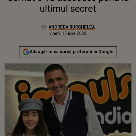
ultimul secret
Autor:
ANDREEA BURGHELEA
Publicat:
vineri, 23 octombrie 2020
Actualizat:
vineri, 15 iulie 2022
Adaugă-ne ca sursă preferată în Google