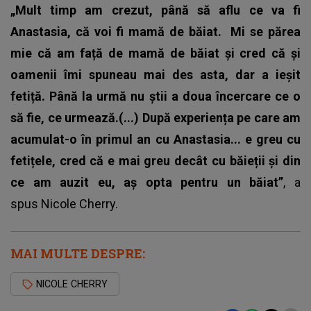
„Mult timp am crezut, până să aflu ce va fi
Anastasia, că voi fi mamă de băiat.
Mi se părea
mie că am față de mamă de băiat și cred că și
oamenii îmi spuneau mai des asta, dar a ieșit
fetiță. Până la urmă nu știi a doua încercare ce o
să fie, ce urmează.(...) După experiența pe care am
acumulat-o în primul an cu Anastasia... e greu cu
fetițele, cred că e mai greu decât cu băieții și din
ce am auzit eu, aș opta pentru un băiat”
, a
spus Nicole Cherry.
MAI MULTE DESPRE:
NICOLE CHERRY