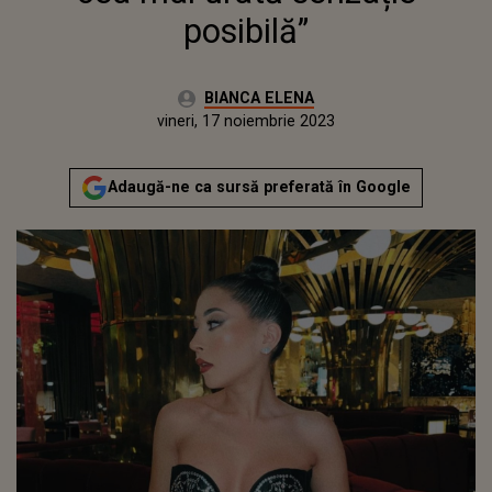
posibilă”
Autor:
BIANCA ELENA
Publicat:
joi, 17 noiembrie 2022
Actualizat:
vineri, 17 noiembrie 2023
Adaugă-ne ca sursă preferată în Google