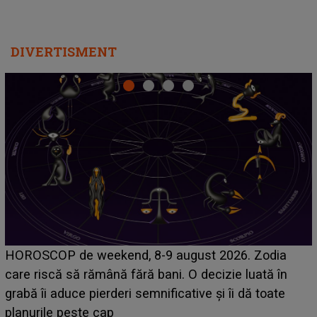
DIVERTISMENT
Emanuel a ținut ACEST DETALIU ASCUNS până
acum! În fața Alexandrei, concurentul din Casa Iubirii
face o MĂRTURISIRE NEAȘTEPTATĂ despre mama
sa: "I-am spus și ei în față, eu nu te iubesc pentru