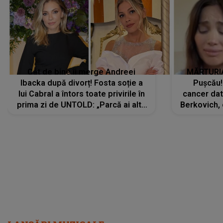
Cât de bine îi merge Andreei
MĂRTURIA
Ibacka după divorț! Fosta soție a
Pușcău!
lui Cabral a întors toate privirile în
cancer dato
prima zi de UNTOLD: „Parcă ai altă
Berkovich, 
strălucire, emani putere,
accident ru
încredere, siguranță...”
Dacă nu 