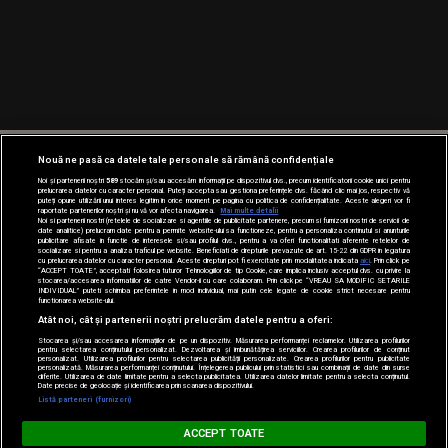
Nouă ne pasă ca datele tale personale să rămână confidențiale
Noi și partenerii noștri
589
stocăm și/sau accesăm informații pe dispozitivul dvs., precum identificatorii cookie unici pentru
prelucrarea datelor cu caracter personal. Puteți accepta sau gestiona preferințele dvs. făcând clic mai jos, respectiv vă
puteți opune utilizării unui interes legitim în orice moment pe pagina cu politica de confidențialitate. Aceste alegeri vor fi
raportate partenerilor noștri și nu vă vor afecta navigarea.
Mai multe detalii
Noi si partenerii nostri (retelele de socializare si agentiile de publicitate partenere, precum si furnizorii nostri de servicii de
date analitice) prelucram date pentru a permite website-ului sa functioneze, pentru a personaliza continutul si anunturile
publicitare afisate in functie de interesele si/sau profilul dvs., pentru a va oferi functionalitati aferente retelelor de
socializare si pentru a analiza traficul pe website. Beneficiati de drepturile prevazute de art. 15-22 din GDPR in legatura
cu prelucrarea datelor cu caracter personal. Aceste drepturi pot fi exercitate prin modalitatea indicata
aici
. Prin click pe
“ACCEPT TOATE”, acceptati folosirea tuturor Tehnologiilor de tip Cookie, care implica inclusiv acceptul dvs. cu privire la
stocarea/accesarea informatiilor de catre Vendor-ii cu care colaboram. Prin click pe “VREAU SA MODIFIC SETARILE
INDIVIDUAL” puteti schimba preferintele in mod individual, mai putin cele legate de cookie strict necesare pentru
functionarea website-ului.
Atât noi, cât și partenerii noștri prelucrăm datele pentru a oferi:
Stocarea și/sau accesarea informațiilor de pe un dispozitiv. Măsurarea performanței reclamelor. Utilizarea profilurilor
pentru selectarea conținutului personalizat. Dezvoltarea și îmbunătățirea serviciilor. Crearea profilurilor de conținut
personalizat. Utilizarea profilurilor pentru selectarea publicității personalizate. Crearea profilurilor pentru publicitate
personalizată. Măsurarea performanței conținutului. Înțelegerea publicului prin statistici sau combinații de date din surse
diferite. Utilizarea de date limitate pentru a selecta publicitatea. Utilizarea datelor limitate pentru a selecta conținutul.
Date precise de geolocație și identificarea prin scanarea dispozitivului.
Listă parteneri (furnizori)
BARĂ LA BARĂ
ACCEPT TOATE