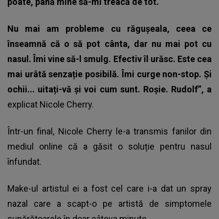
poate, până mine să-mi treacă de tot.
Nu mai am probleme cu răgușeala, ceea ce
înseamnă că o să pot cânta, dar nu mai pot cu
nasul. Îmi vine să-l smulg. Efectiv îl urăsc. Este cea
mai urâtă senzație posibilă. Îmi curge non-stop. Și
ochii... uitați-vă și voi cum sunt. Roșie. Rudolf”, a
explicat Nicole Cherry.
Într-un final, Nicole Cherry le-a transmis fanilor din
mediul online că a găsit o soluție pentru nasul
înfundat.
Make-ul artistul ei a fost cel care i-a dat un spray
nazal care a scapt-o pe artistă de simptomele
supărătoarele în doar câteva minute.