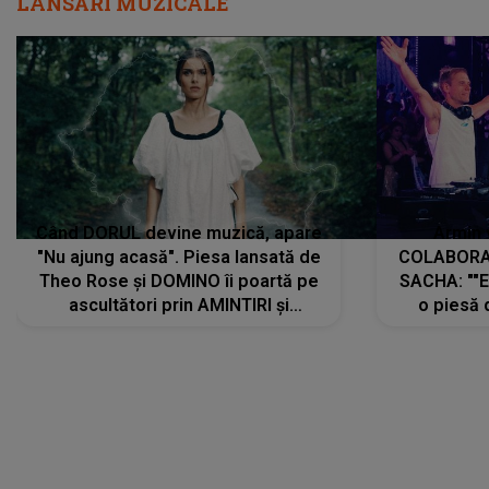
LANSĂRI MUZICALE
Când DORUL devine muzică, apare
Armin 
"Nu ajung acasă". Piesa lansată de
COLABORAR
Theo Rose și DOMINO îi poartă pe
SACHA: ""E
ascultători prin AMINTIRI și
o piesă 
REGĂSIRI, iar drumul emoțiilor
imediat pre
trece prin sufletul publicului:
cu mine șt
"Pentru toți cei care au plecat
păstrăm do
departe ca să le fie mai bine"