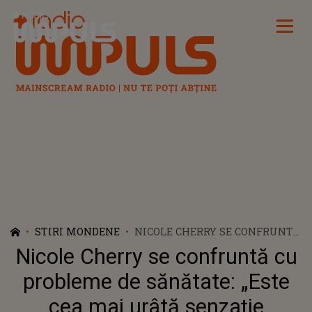
Radio Impuls
STIRI MONDENE
NICOLE CHERRY SE CONFRUNTĂ
CU PROBLEME DE SĂNĂTATE:
Nicole Cherry se confruntă cu
„ESTE CEA MAI URÂTĂ
SENZAȚIE POSIBILĂ”
probleme de sănătate: „Este
cea mai urâtă senzație