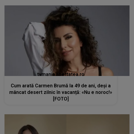
tvmania.libertatea.ro
Cum arată Carmen Brumă la 49 de ani, deși a
mâncat desert zilnic în vacanță: «Nu e noroc!»
[FOTO]