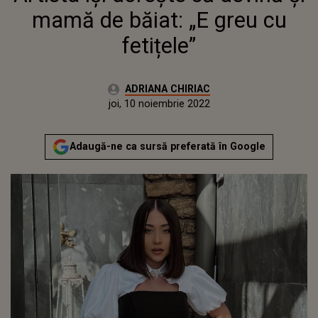
mamă de băiat: „E greu cu
fetițele”
Autor:
ADRIANA CHIRIAC
Publicat:
joi, 10 noiembrie 2022
Actualizat:
joi, 10 noiembrie 2022
Adaugă-ne ca sursă preferată în Google