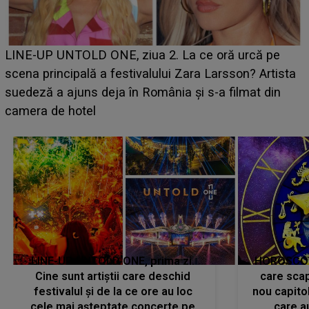
Ce a dezvăluit noua concurentă din "Casa Iubirii" l-a
luat prin surprindere pe Emanuel. CINE ESTE
BĂIATUL VIZAT de Alexandra?! Aflându-se în fața
faptului împlinit, A RECUNOSCUT IMEDIAT: "Am
avut..."
LINE-UP UNTOLD ONE, prima zi.
HOROSCOP 
Cine sunt artiștii care deschid
care scap
festivalul și de la ce ore au loc
nou capitol
cele mai așteptate concerte pe
care a