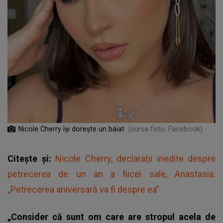
Nicole Cherry își dorește un băiat
(sursa foto: Facebook)
Citește și:
Nicole Cherry, declarații inedite despre
petrecerea de un an a fiicei sale, Anastasia:
„Petrecerea aniversară va fi despre ea”
„Consider că sunt om care are stropul acela de