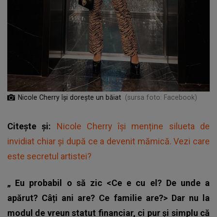
Nicole Cherry își dorește un băiat
(sursa foto: Facebook)
Citește și:
Nicole Cherry își menține silueta de
invidiat chiar și după ce a devenit mămică. Vezi care
este secretul artistei?
„
Eu probabil o să zic <Ce e cu el? De unde a
apărut? Câți ani are? Ce familie are?> Dar nu la
modul de vreun statut financiar, ci pur și simplu că