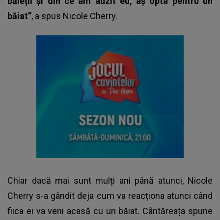
băieții și din ce am auzit eu, aș opta pentru un
băiat”
, a spus
Nicole Cherry
.
Chiar dacă mai sunt mulți ani până atunci,
Nicole
Cherry
s-a gândit deja cum va reacționa atunci când
fiica ei va veni acasă cu un băiat. Cântăreața spune