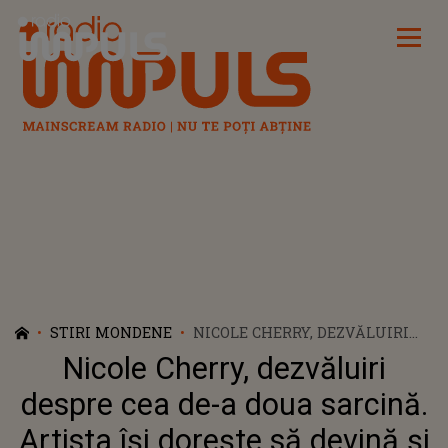
Radio Impuls
STIRI MONDENE
NICOLE CHERRY, DEZVĂLUIRI
DESPRE CEA DE-A DOUA
Nicole Cherry, dezvăluiri
SARCINĂ. ARTISTA ÎȘI DOREȘTE
SĂ DEVINĂ ȘI MAMĂ DE BĂIAT:
despre cea de-a doua sarcină.
„E GREU CU FETIȚELE”
Artista își dorește să devină și