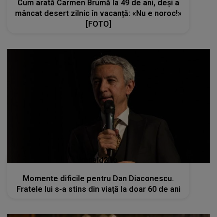
Cum arată Carmen Brumă la 49 de ani, deși a
mâncat desert zilnic în vacanță: «Nu e noroc!»
[FOTO]
kanald2.ro
Momente dificile pentru Dan Diaconescu.
Fratele lui s-a stins din viață la doar 60 de ani