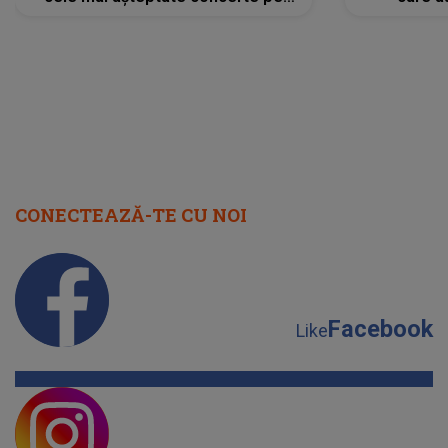
scena principală?
perioadă 
CONECTEAZĂ-TE CU NOI
Facebook
Like