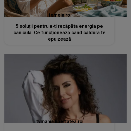
femeia.ro
5 soluții pentru a-ți recăpăta energia pe
caniculă. Ce funcționează când căldura te
epuizează
tvmania.libertatea.ro