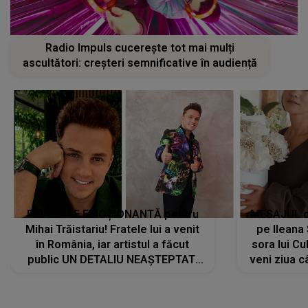
Radio Impuls cucerește tot mai mulți
ascultători: creșteri semnificative în audiență
REVEDERE EMOȚIONANTĂ pentru
MESAJUL ca
Mihai Trăistariu! Fratele lui a venit
pe Ilean
în România, iar artistul a făcut
sora lui Cu
public UN DETALIU NEAȘTEPTAT:
veni ziua c
"Nu știu ce să-i zic. Voi ce spuneți
? Să se..."