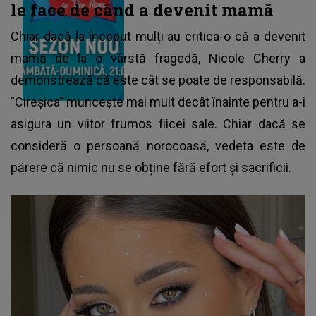
le face de când a devenit mamă
Chiar dacă la început mulți au critica-o că a devenit
mamă de la o vârstă fragedă, Nicole Cherry a
demonstrează că este cât se poate de responsabilă.
”Cireșica” muncește mai mult decât înainte pentru a-i
asigura un viitor frumos fiicei sale. Chiar dacă se
consideră o persoană norocoasă, vedeta este de
părere că nimic nu se obține fără efort și sacrificii.