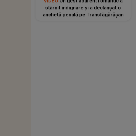
VIDEO
Un gest aparent romantic a
stârnit indignare și a declanșat o
anchetă penală pe Transfăgărășan