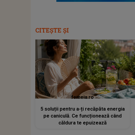
CITEȘTE ȘI
femeia.ro
5 soluții pentru a-ți recăpăta energia
pe caniculă. Ce funcționează când
căldura te epuizează