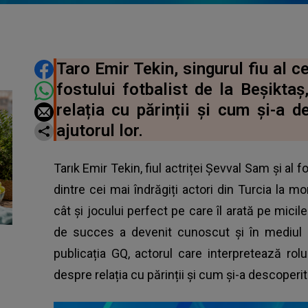
DISTRIBUIE ARTICOLUL
Taro Emir Tekin, singurul fiu al c
fostului fotbalist de la Beşiktaş
relația cu părinții și cum și-a d
ajutorul lor.
Tarık Emir Tekin, fiul actriței Șevval Sam și al f
dintre cei mai îndrăgiți actori din Turcia la mo
cât și jocului perfect pe care îl arată pe micil
de succes a devenit cunoscut și în mediul o
publicația GQ, actorul care interpretează rolul 
despre relația cu părinții și cum și-a descoperit 