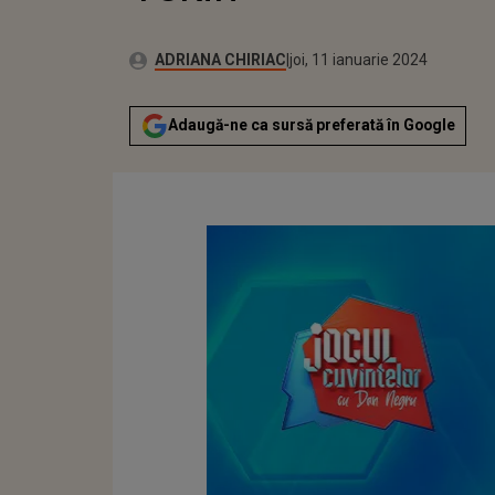
Publicat:
Autor:
joi, 11 ianuarie 2024
Actualizat:
ADRIANA CHIRIAC
joi, 11 ianuarie 2024
Adaugă-ne ca sursă preferată în Google