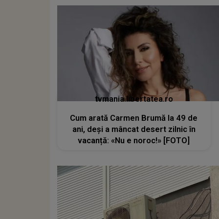
tvmania.libertatea.ro
Cum arată Carmen Brumă la 49 de
ani, deși a mâncat desert zilnic în
vacanță: «Nu e noroc!» [FOTO]