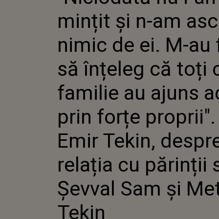
M-AU FĂ
mințit și n-am as
ÎNȚELEG
DIN FAM
ACOLO P
nimic de ei. M-au 
PROPRII
TEKIN, 
să înțeleg că toți 
RELAȚIA
SĂI, ŞEV
METIN 
familie au ajuns a
prin forțe proprii"
Emir Tekin, despr
relația cu părinții 
Şevval Sam și Me
Tekin