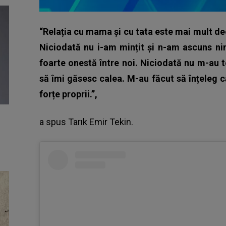
“Relația cu mama și cu tata este mai mult dec
Niciodată nu i-am mințit și n-am ascuns nim
foarte onestă între noi. Niciodată nu m-au t
să îmi găsesc calea. M-au făcut să înțeleg că
forțe proprii.”,
a spus
Tarık Emir Tekin
.