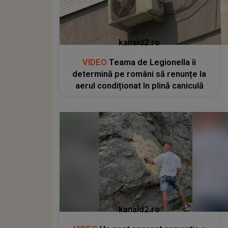
kanald2.ro
VIDEO
Teama de Legionella îi
determină pe români să renunțe la
aerul condiționat în plină caniculă
kanald2.ro