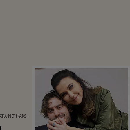
ATĂ NU I-AM
ȘI N-AM
m
NIMIC DE EI.