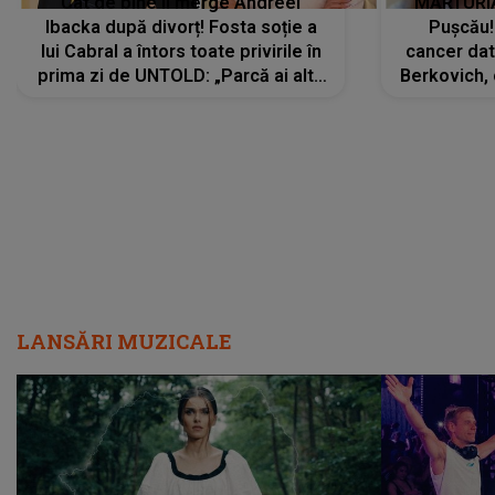
Cât de bine îi merge Andreei
MĂRTURIA
Ibacka după divorț! Fosta soție a
Pușcău!
lui Cabral a întors toate privirile în
cancer dato
prima zi de UNTOLD: „Parcă ai altă
Berkovich, 
strălucire, emani putere,
accident ru
încredere, siguranță...”
Dacă nu 
LANSĂRI MUZICALE