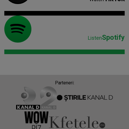
Spotify
Listen
Parteneri: