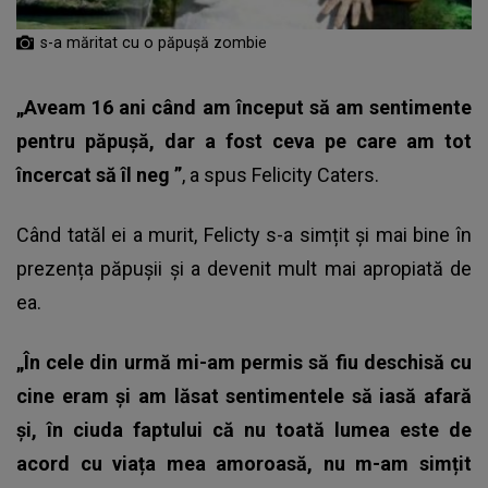
s-a măritat cu o păpușă zombie
„Aveam 16 ani când am început să am sentimente
pentru păpușă, dar a fost ceva pe care am tot
încercat să îl neg ”
, a spus Felicity Caters.
Când tatăl ei a murit, Felicty s-a simțit și mai bine în
prezența păpușii și a devenit mult mai apropiată de
ea.
„În cele din urmă mi-am permis să fiu deschisă cu
cine eram și am lăsat sentimentele să iasă afară
și, în ciuda faptului că nu toată lumea este de
acord cu viața mea amoroasă, nu m-am simțit