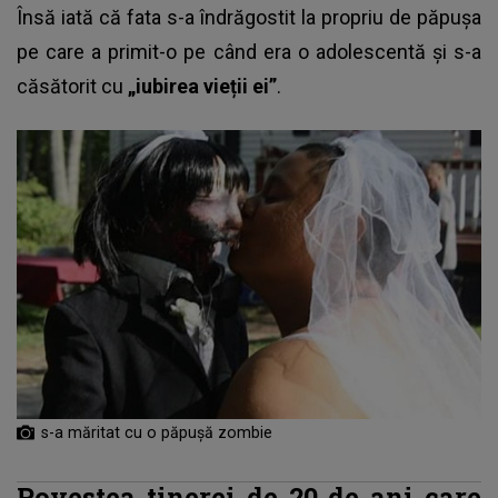
Însă iată că fata s-a îndrăgostit la propriu de păpușa
pe care a primit-o pe când era o adolescentă și s-a
căsătorit cu
„iubirea vieții ei”
.
s-a măritat cu o păpușă zombie
Povestea tinerei de 20 de ani care