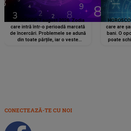
HOROSCOP 7 august 2026. Zodia
HOROSCOP 
care intră într-o perioadă marcată
care are șa
de încercări. Problemele se adună
bani. O opo
din toate părțile, iar o veste
poate schi
neașteptată îi dă planurile peste
la
cap
CONECTEAZĂ-TE CU NOI