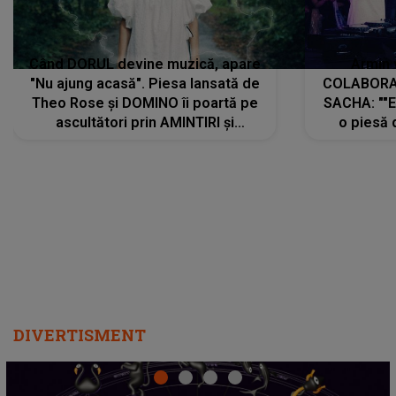
Când DORUL devine muzică, apare
Armin 
"Nu ajung acasă". Piesa lansată de
COLABORAR
Theo Rose și DOMINO îi poartă pe
SACHA: ""E
ascultători prin AMINTIRI și
o piesă 
REGĂSIRI, iar drumul emoțiilor
imediat pre
trece prin sufletul publicului:
cu mine șt
"Pentru toți cei care au plecat
păstrăm do
departe ca să le fie mai bine"
DIVERTISMENT