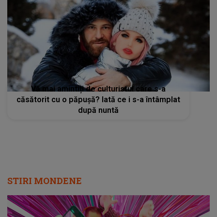
Vă mai amintiți de culturistul care s-a
căsătorit cu o păpușă? Iată ce i s-a întâmplat
după nuntă
STIRI MONDENE