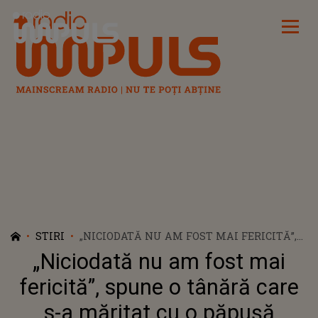
Radio Impuls
STIRI
„NICIODATĂ NU AM FOST MAI FERICITĂ”,
SPUNE O TÂNĂRĂ CARE S-A MĂRITAT CU O
„Niciodată nu am fost mai
PĂPUȘĂ ZOMBIE
fericită”, spune o tânără care
s-a măritat cu o păpușă