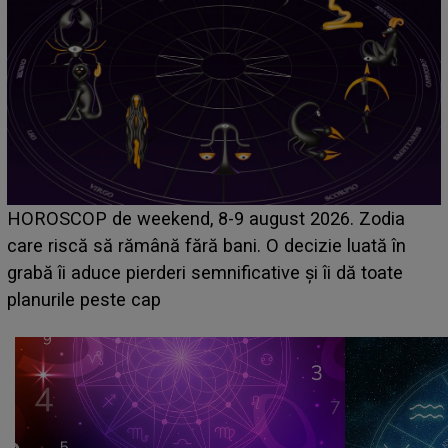
Emanuel a ținut ACEST DETALIU ASCUNS până
acum! În fața Alexandrei, concurentul din Casa Iubirii
face o MĂRTURISIRE NEAȘTEPTATĂ despre mama
sa: "I-am spus și ei în față, eu nu te iubesc pentru
că..."