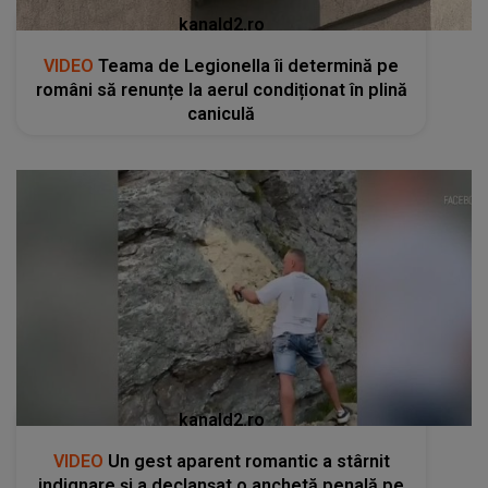
kanald2.ro
VIDEO
Teama de Legionella îi determină pe
români să renunțe la aerul condiționat în plină
caniculă
kanald2.ro
VIDEO
Un gest aparent romantic a stârnit
indignare și a declanșat o anchetă penală pe