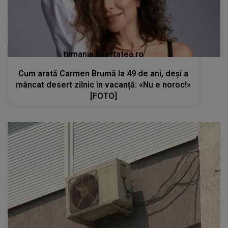
tvmania.libertatea.ro
Cum arată Carmen Brumă la 49 de ani, deși a
mâncat desert zilnic în vacanță: «Nu e noroc!»
[FOTO]