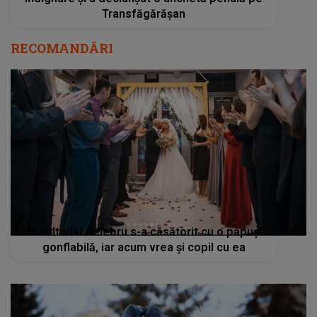
Transfăgărășan
RECOMANDĂRI
Un culturist celebru s-a căsătorit cu o păpușă
gonflabilă, iar acum vrea și copil cu ea