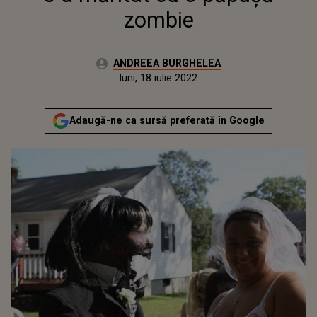
zombie
Autor:
ANDREEA BURGHELEA
Publicat:
joi, 31 decembrie 2020
Actualizat:
luni, 18 iulie 2022
Adaugă-ne ca sursă preferată în Google