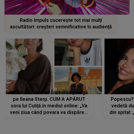
Radio Impuls cucerește tot mai mulți
ascultători: creșteri semnificative în audiență
MESAJUL care a făcut-o să plângă
CE SE Î
pe Ileana Sterp. CUM A APĂRUT
Popescu?
sora lui Culiță în mediul online: „Va
vedetă du
veni ziua când povara va dispărea,
din spital:
iar lacrimile...”