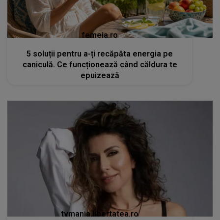
femeia.ro
5 soluții pentru a-ți recăpăta energia pe
caniculă. Ce funcționează când căldura te
epuizează
tvmania.libertatea.ro