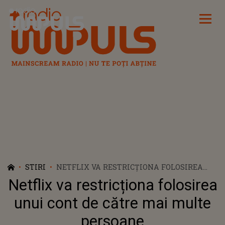
Radio Impuls
STIRI
NETFLIX VA RESTRICȚIONA FOLOSIREA
UNUI CONT DE CĂTRE MAI MULTE
Netflix va restricționa folosirea
PERSOANE
unui cont de către mai multe
persoane