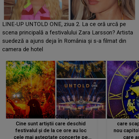
Ce a dezvăluit noua concurentă din "Casa Iubirii" l-a
luat prin surprindere pe Emanuel. CINE ESTE
BĂIATUL VIZAT de Alexandra?! Aflându-se în fața
faptului împlinit, A RECUNOSCUT IMEDIAT: "Am
avut..."
LINE-UP UNTOLD ONE, prima zi.
HOROSCOP 
Cine sunt artiștii care deschid
care scap
festivalul și de la ce ore au loc
nou capitol
cele mai așteptate concerte pe
care a