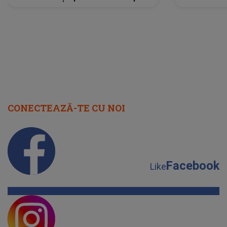
scena principală?
perioadă 
CONECTEAZĂ-TE CU NOI
Facebook
Like