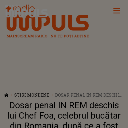
Radio Impuls
STIRI MONDENE
DOSAR PENAL IN REM DESCHIS
LUI CHEF FOA, CELEBRUL
Dosar penal IN REM deschis
BUCĂTAR DIN ROMANIA, DUPĂ
CE A FOST PRINS LA VOLAN
lui Chef Foa, celebrul bucătar
SUB INFLUENȚA A DOUĂ
din Romania, după ce a fost
SUBSTANȚE INTERZISE