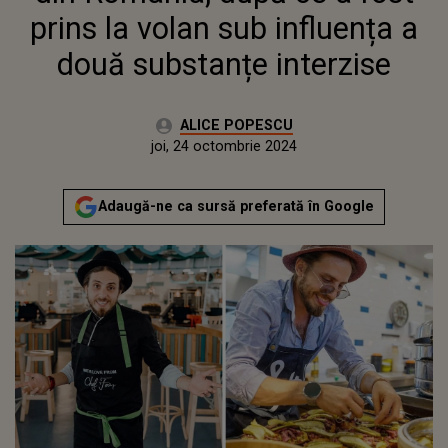
prins la volan sub influența a
două substanțe interzise
Autor:
ALICE POPESCU
Publicat:
marți, 24 octombrie 2023
Actualizat:
joi, 24 octombrie 2024
Adaugă-ne ca sursă preferată în Google