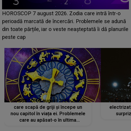
HOROS
OSCOP 7 august 2026. Zodia care intră într-o
câștig
oadă marcată de încercări. Problemele se adună
poate
toate părțile, iar o veste neașteptată îi dă planurile
te cap
HOROSCOP 5 august 2026. Zodia
Irina R
care scapă de griji și începe un
electriza
nou capitol în viața ei. Problemele
surpri
care au apăsat-o în ultima
perioadă își găsesc, în sfârșit,