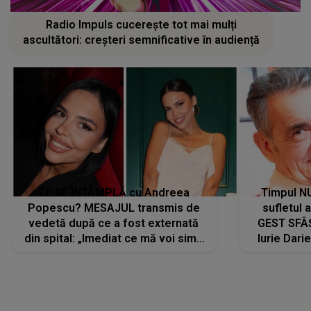
Radio Impuls cucerește tot mai mulți
ascultători: creșteri semnificative în audiență
CE SE ÎNTÂMPLĂ cu Andreea
Timpul N
Popescu? MESAJUL transmis de
sufletul 
vedetă după ce a fost externată
GEST SFÂȘ
din spital: „Imediat ce mă voi simți
Iurie Dari
mai bine...”
măsură ce