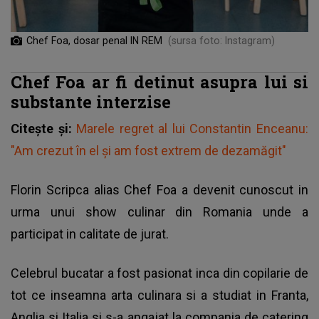
Chef Foa, dosar penal IN REM
(sursa foto: Instagram)
Chef Foa ar fi detinut asupra lui si
substante interzise
Citește și:
Marele regret al lui Constantin Enceanu:
"Am crezut în el şi am fost extrem de dezamăgit"
Florin Scripca alias Chef Foa a devenit cunoscut in
urma unui show culinar din Romania unde a
participat in calitate de jurat.
Celebrul bucatar a fost pasionat inca din copilarie de
tot ce inseamna arta culinara si a studiat in Franta,
Anglia si Italia si s-a angajat la compania de catering