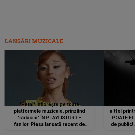
LANSĂRI MUZICALE
"Petal" înflorește pe toate
De această 
platformele muzicale, prinzând
altfel prin
"rădăcini" ÎN PLAYLISTURILE
POATE FI
fanilor. Piesa lansată recent de
de public!
Ariana Grande îi face pe
a lansat V