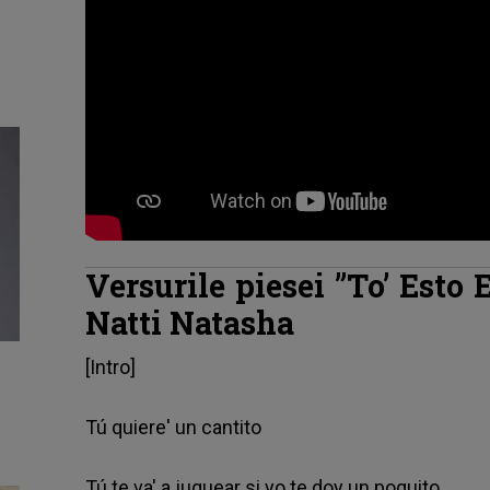
Versurile piesei ”To’ Esto 
Natti Natasha
[Intro]
Tú quiere' un cantito
Tú te va' a juquear si yo te doy un poquito