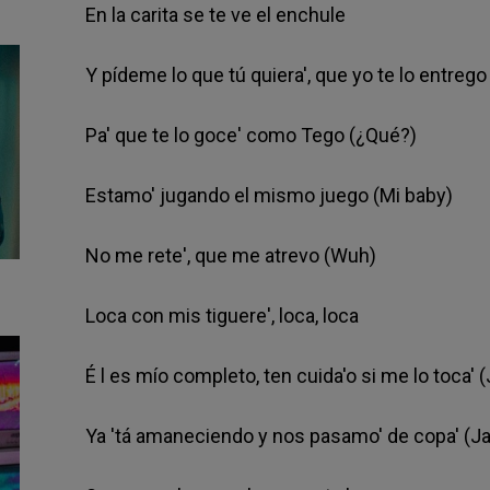
En la carita se te ve el enchule
Y pídeme lo que tú quiera', que yo te lo entrego
Pa' que te lo goce' como Tego (¿Qué?)
Estamo' jugando el mismo juego (Mi baby)
No me rete', que me atrevo (Wuh)
Loca con mis tiguere', loca, loca
É
l es mío completo, ten cuida'o si me lo toca' (
Ya 'tá amaneciendo y nos pasamo' de copa' (Ja