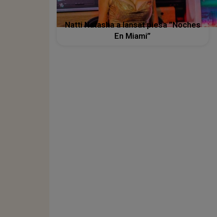
Natti Natasha a lansat piesa ”Noches
En Miami”