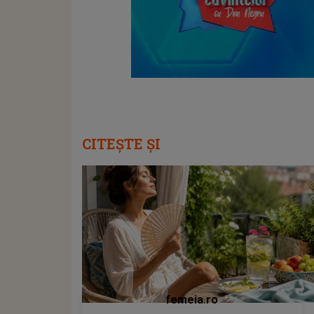
CITEȘTE ȘI
femeia.ro