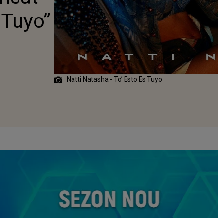
URI AICI
 Tuyo”
Natti Natasha - To’ Esto Es Tuyo