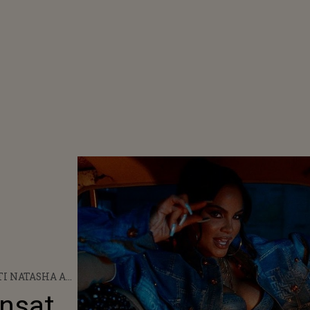
I NATASHA A
AT PIESA ”TO’
ansat
 ES TUYO” -