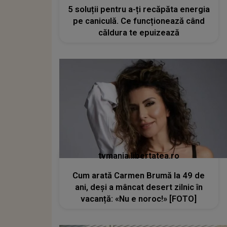
5 soluții pentru a-ți recăpăta energia
pe caniculă. Ce funcționează când
căldura te epuizează
tvmania.libertatea.ro
Cum arată Carmen Brumă la 49 de
ani, deși a mâncat desert zilnic în
vacanță: «Nu e noroc!» [FOTO]