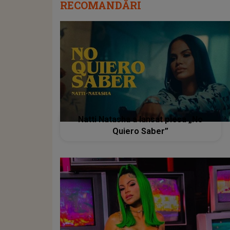
RECOMANDĂRI
Natti Natasha a lansat piesa „No
Quiero Saber”