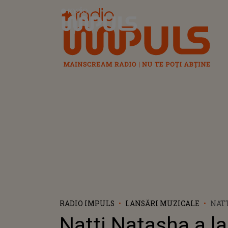
Radio Impuls
RADIO IMPULS
LANSĂRI MUZICALE
NATT
LANS
Natti Natasha a l
ESTO