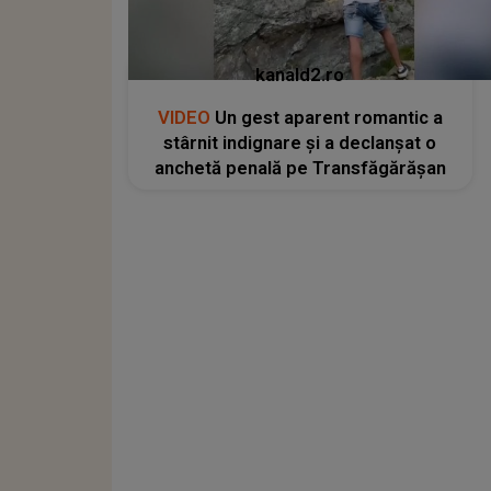
kanald2.ro
VIDEO
Un gest aparent romantic a
stârnit indignare și a declanșat o
anchetă penală pe Transfăgărășan