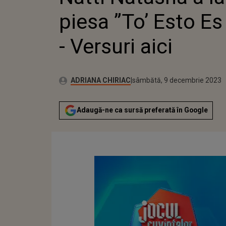
VERS
piesa ”To’ Esto Es
- Versuri aici
Publicat:
Autor:
vineri, 9 decembrie 2022
Actualizat:
ADRIANA CHIRIAC
sâmbătă, 9 decembrie 2023
Adaugă-ne ca sursă preferată în Google