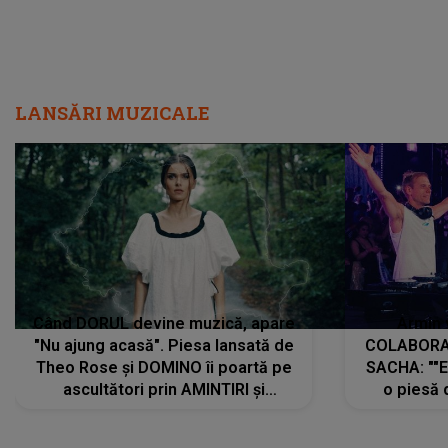
LANSĂRI MUZICALE
Când DORUL devine muzică, apare
Armin 
"Nu ajung acasă". Piesa lansată de
COLABORAR
Theo Rose și DOMINO îi poartă pe
SACHA: ""E
ascultători prin AMINTIRI și
o piesă 
REGĂSIRI, iar drumul emoțiilor
imediat pre
trece prin sufletul publicului:
cu mine șt