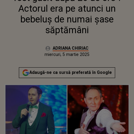
SĂPTĂMÂNI
Actorul era pe atunci un
bebeluș de numai șase
săptămâni
Autor:
ADRIANA CHIRIAC
Publicat:
miercuri, 5 martie 2025
Actualizat:
miercuri, 5 martie 2025
Adaugă-ne ca sursă preferată în Google