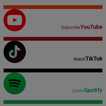
YouTube
Subscribe
TikTok
Watch
Spotify
Listen