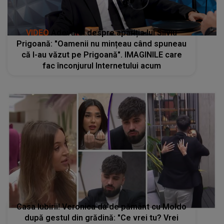
VIDEO
Adevărul despre apariția lui Silviu
Prigoană: "Oamenii nu mințeau când spuneau
că l-au văzut pe Prigoană". IMAGINILE care
fac înconjurul Internetului acum
Casa Iubirii! Veronica dă de pământ cu Moldo
după gestul din grădină: "Ce vrei tu? Vrei