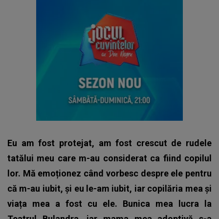
Eu am fost protejat, am fost crescut de rudele
tatălui meu care m-au considerat ca fiind copilul
lor. Mă emoționez când vorbesc despre ele pentru
că m-au iubit, și eu le-am iubit, iar copilăria mea și
viața mea a fost cu ele. Bunica mea lucra la
Teatrul Bulandra, iar mama mea adoptivă s-a