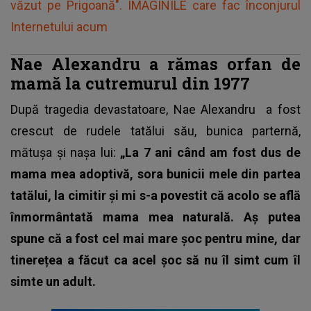
văzut pe Prigoană". IMAGINILE care fac înconjurul
Internetului acum
Nae Alexandru a rămas orfan de
mamă la cutremurul din 1977
După tragedia devastatoare,
Nae Alexandru
a fost
crescut de rudele tatălui său, bunica parternă,
mătușa și nașa lui:
„La 7 ani când am fost dus de
mama mea adoptivă, sora bunicii mele din partea
tatălui, la cimitir și mi s-a povestit că acolo se află
înmormântată mama mea naturală. Aș putea
spune că a fost cel mai mare șoc pentru mine, dar
tinerețea a făcut ca acel șoc să nu îl simt cum îl
simte un adult.