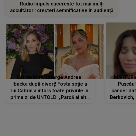
Radio Impuls cucerește tot mai mulți
ascultători: creșteri semnificative în audiență
Cât de bine îi merge Andreei
MĂRTURIA
Ibacka după divorț! Fosta soție a
Pușcău!
lui Cabral a întors toate privirile în
cancer dato
prima zi de UNTOLD: „Parcă ai altă
Berkovich, 
strălucire, emani putere,
accident ru
încredere, siguranță...”
Dacă nu 