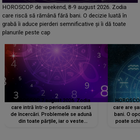
Emanuel a ținut ACEST DETALIU ASCUNS până
acum! În fața Alexandrei, concurentul din Casa Iubirii
face o MĂRTURISIRE NEAȘTEPTATĂ despre mama
sa: "I-am spus și ei în față, eu nu te iubesc pentru
că..."
HOROSCOP 7 august 2026. Zodia
HOROSCOP 
care intră într-o perioadă marcată
care are șa
de încercări. Problemele se adună
bani. O opo
din toate părțile, iar o veste
poate schi
neașteptată îi dă planurile peste
la
cap