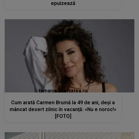
epuizează
tvmania.libertatea.ro
Cum arată Carmen Brumă la 49 de ani, deși a
mâncat desert zilnic în vacanță: «Nu e noroc!»
[FOTO]