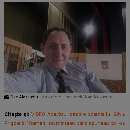
Nae Alexandru
(sursa foto: Facebook/ Nae Alexandru)
Citește și:
VIDEO Adevărul despre apariția lui Silviu
Prigoană: "Oamenii nu mințeau când spuneau că l-au