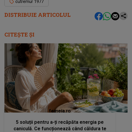
cutremur 1977
DISTRIBUIE ARTICOLUL
CITEȘTE ȘI
femeia.ro
5 soluții pentru a-ți recăpăta energia pe
caniculă. Ce funcționează când căldura te