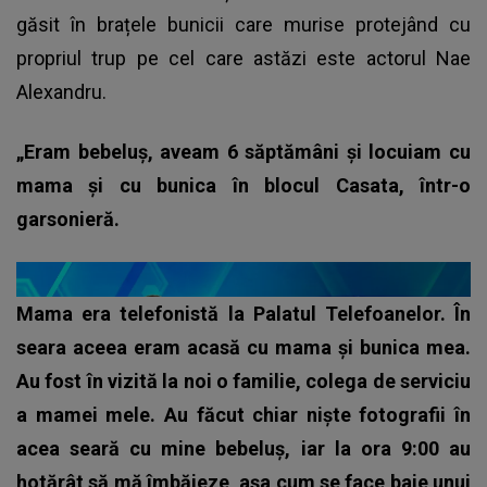
găsit în brațele bunicii care murise protejând cu
propriul trup pe cel care astăzi este actorul Nae
Alexandru.
„Eram bebeluș, aveam 6 săptămâni și locuiam cu
mama și cu bunica în blocul Casata, într-o
garsonieră.
Mama era telefonistă la Palatul Telefoanelor. În
seara aceea eram acasă cu mama și bunica mea.
Au fost în vizită la noi o familie, colega de serviciu
a mamei mele. Au făcut chiar niște fotografii în
acea seară cu mine bebeluș, iar la ora 9:00 au
hotărât să mă îmbăieze, așa cum se face baie unui