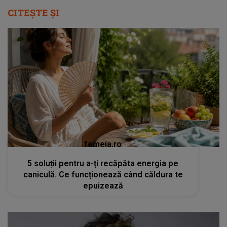
CITEȘTE ȘI
femeia.ro
5 soluții pentru a-ți recăpăta energia pe
caniculă. Ce funcționează când căldura te
epuizează