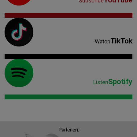
YouTube
Subscribe
TikTok
Watch
Spotify
Listen
Parteneri: