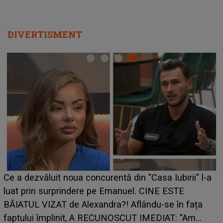
DIVERTISMENT
HOROSCOP de weekend, 8-9 august 
Casa Iubirii" l-a
care riscă să rămână fără bani. O dec
CINE ESTE
grabă îi aduce pierderi semnificative ș
ndu-se în fața
planurile peste cap
IMEDIAT: "Am