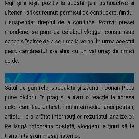
legii și a ieșit pozitiv la substanțele psihoactive și
ulterior i-a fost reținut permisul de conducere, fiindu-
i suspendat dreptul de a conduce. Potrivit presei
mondene, se pare că celebrul vlogger consumase
canabis înainte de a se urca la volan. În urma acestui
gest, cântăreațul s-a ales cu un val uriaș de critici
acide.
Sătul de guri rele, speculații și zvonuri, Dorian Popa
pune piciorul în prag și a avut o reacție la adresa
celor care l-au criticat. Prin intermediul unei postări,
artistul le-a arătat internauților rezultatul analizelor.
Pe lângă fotografia postată, vloggerul a ținut să le
transmită și un mesaj haterilor.