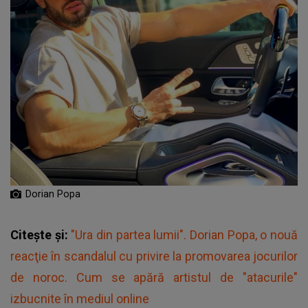
Dorian Popa
Citește și:
"Ura din partea lumii". Dorian Popa, o nouă
reacţie în scandalul cu privire la promovarea jocurilor
de noroc. Cum se apără artistul de "atacurile"
izbucnite în mediul online