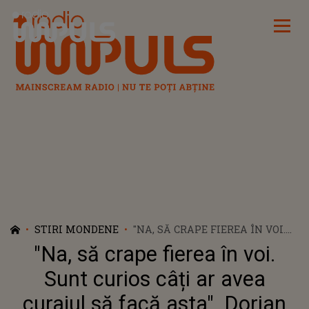
Radio Impuls
STIRI MONDENE
"NA, SĂ CRAPE FIEREA ÎN VOI.
SUNT CURIOS CÂȚI AR AVEA
"Na, să crape fierea în voi.
CURAJUL SĂ FACĂ ASTA".
DORIAN POPA NU MAI
Sunt curios câți ar avea
TOLEREAZĂ RĂUTĂȚILE.
curajul să facă asta". Dorian
DOVEZILE CU CARE ARTISTUL