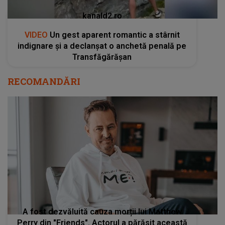
kanald2.ro
VIDEO
Un gest aparent romantic a stârnit
indignare și a declanșat o anchetă penală pe
Transfăgărășan
RECOMANDĂRI
A fost dezvăluită cauza morții lui Matthew
Perry din "Friends". Actorul a părăsit această