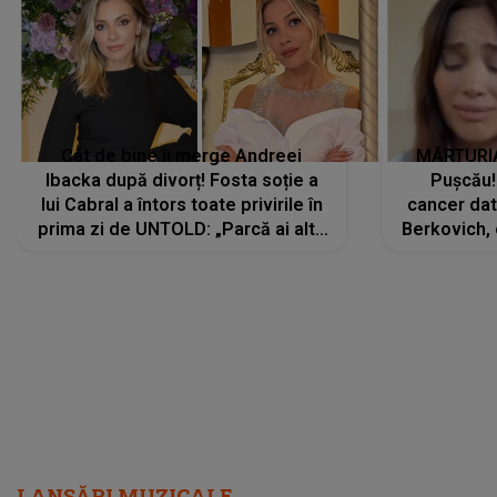
Cât de bine îi merge Andreei
MĂRTURIA
Ibacka după divorț! Fosta soție a
Pușcău!
lui Cabral a întors toate privirile în
cancer dato
prima zi de UNTOLD: „Parcă ai altă
Berkovich, 
strălucire, emani putere,
accident ru
încredere, siguranță...”
Dacă nu 
LANSĂRI MUZICALE