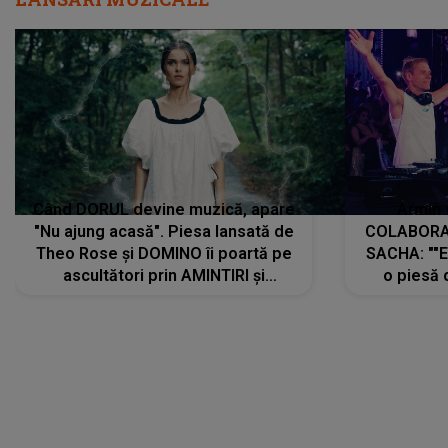
Când DORUL devine muzică, apare
Armin 
"Nu ajung acasă". Piesa lansată de
COLABORAR
Theo Rose și DOMINO îi poartă pe
SACHA: ""E
ascultători prin AMINTIRI și
o piesă 
REGĂSIRI, iar drumul emoțiilor
imediat pre
trece prin sufletul publicului:
cu mine șt
"Pentru toți cei care au plecat
păstrăm do
departe ca să le fie mai bine"