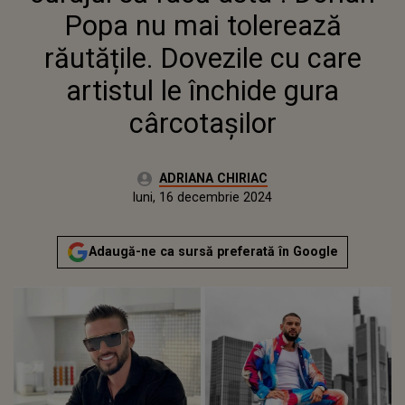
LE ÎNCHIDE GURA
Popa nu mai tolerează
CÂRCOTAȘILOR
răutățile. Dovezile cu care
artistul le închide gura
cârcotașilor
Autor:
ADRIANA CHIRIAC
Publicat:
sâmbătă, 16 decembrie 2023
Actualizat:
luni, 16 decembrie 2024
Adaugă-ne ca sursă preferată în Google