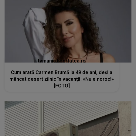
tvmania.libertatea.ro
Cum arată Carmen Brumă la 49 de ani, deși a
mâncat desert zilnic în vacanță: «Nu e noroc!»
[FOTO]