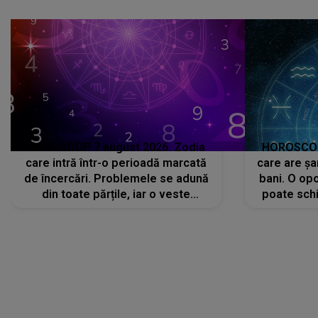
HOROSCOP 7 august 2026. Zodia
HOROSCOP 
care intră într-o perioadă marcată
care are șa
de încercări. Problemele se adună
bani. O opo
din toate părțile, iar o veste
poate schi
neașteptată îi dă planurile peste
la
cap