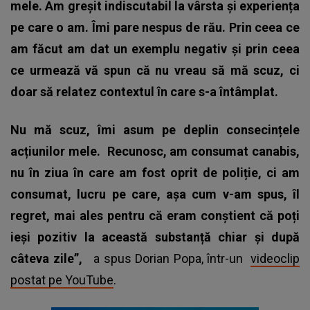
mele. Am greșit indiscutabil la vârsta și experiența
pe care o am. Îmi pare nespus de rău. Prin ceea ce
am făcut am dat un exemplu negativ și prin ceea
ce urmează vă spun că nu vreau să mă scuz, ci
doar să relatez contextul în care s-a întâmplat.
Nu mă scuz, îmi asum pe deplin consecințele
acțiunilor mele.
Recunosc, am consumat canabis,
nu în ziua în care am fost oprit de poliție, ci am
consumat, lucru pe care, așa cum v-am spus, îl
regret, mai ales pentru că eram conștient că poți
ieși pozitiv la această substanță chiar și după
câteva zile”,
a spus Dorian Popa, într-un
videoclip
postat pe YouTube
.