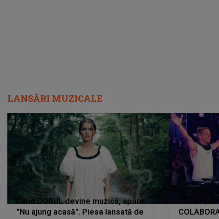
încredere, siguranță...”
Dacă nu 
LANSĂRI MUZICALE
Când DORUL devine muzică, apare
Armin 
"Nu ajung acasă". Piesa lansată de
COLABORAR