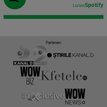
Spotify
Listen
Parteneri: