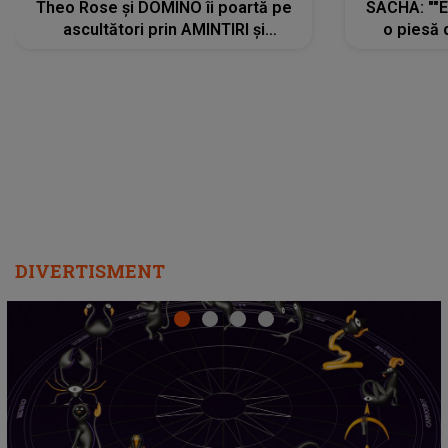
Theo Rose și DOMINO îi poartă pe
SACHA: ""E
ascultători prin AMINTIRI și
o piesă 
REGĂSIRI, iar drumul emoțiilor
imediat pre
trece prin sufletul publicului:
cu mine șt
"Pentru toți cei care au plecat
păstrăm do
departe ca să le fie mai bine"
DIVERTISMENT