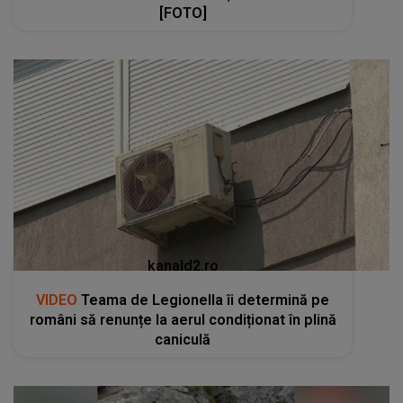
[FOTO]
kanald2.ro
VIDEO
Teama de Legionella îi determină pe
români să renunțe la aerul condiționat în plină
caniculă