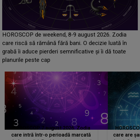
Emanuel a ținut ACEST DETALIU ASCUNS până
acum! În fața Alexandrei, concurentul din Casa Iubirii
face o MĂRTURISIRE NEAȘTEPTATĂ despre mama
sa: "I-am spus și ei în față, eu nu te iubesc pentru
că..."
HOROSCOP 7 august 2026. Zodia
HOROSCOP 
care intră într-o perioadă marcată
care are șa