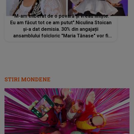
"M-am eliberat de o povară și vreau liniște.
Eu am făcut tot ce am putut".Niculina Stoican
și-a dat demisia. 30% din angajații
ansamblului folcloric "Maria Tănase" vor fi
concediați
STIRI MONDENE