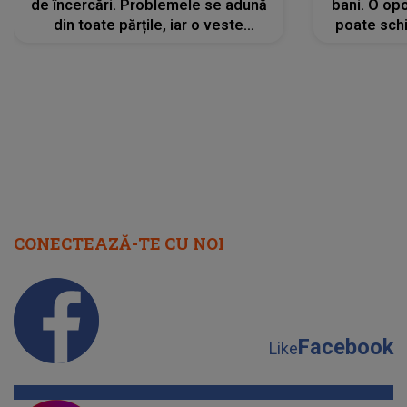
de încercări. Problemele se adună
bani. O opo
din toate părțile, iar o veste
poate schi
neașteptată îi dă planurile peste
la
cap
CONECTEAZĂ-TE CU NOI
Facebook
Like