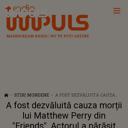
Radio Impuls
STIRI MONDENE
A FOST DEZVĂLUITĂ CAUZA
MORȚII LUI MATTHEW PERRY
A fost dezvăluită cauza morții
DIN "FRIENDS". ACTORUL A
PĂRĂSIT ACEASTĂ LUME LA
lui Matthew Perry din
VÂRSTA DE 54 DE ANI
"Friends". Actorul a părăsit