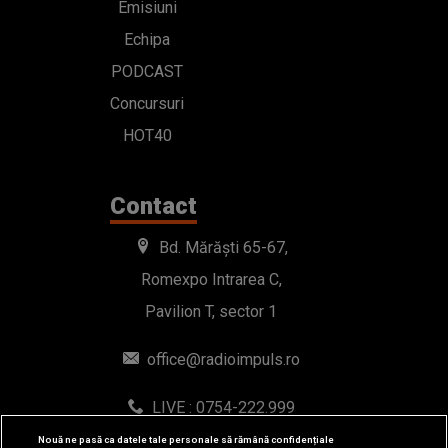
Emisiuni
Echipa
PODCAST
Concursuri
HOT40
Contact
Bd. Mărăști 65-67,
Romexpo Intrarea C,
Pavilion T, sector 1
office@radioimpuls.ro
LIVE : 0754-222.999
WhatsApp: 0754-222.999
Nouă ne pasă ca datele tale personale să rămână confidențiale