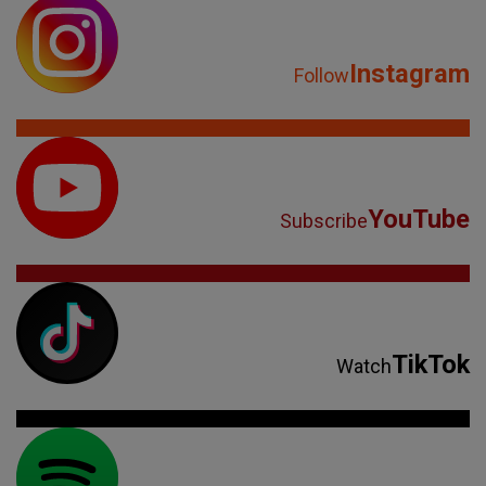
Instagram
Follow
YouTube
Subscribe
TikTok
Watch