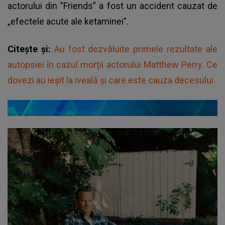
actorului din ”Friends” a fost un accident cauzat de
„efectele acute ale ketaminei”.
Citește și:
Au fost dezvăluite primele rezultate ale
autopsiei în cazul morții actorului Matthew Perry. Ce
dovezi au ieșit la iveală și care este cauza decesului