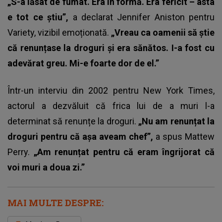
„S-a lăsat de fumat. Era în formă. Era fericit – asta
e tot ce știu”,
a declarat Jennifer Aniston pentru
Variety, vizibil emoționată.
„Vreau ca oamenii să știe
că renunțase la droguri și era sănătos. I-a fost cu
adevărat greu. Mi-e foarte dor de el.”
Într-un interviu din 2002 pentru New York Times,
actorul a dezvăluit că frica lui de a muri l-a
determinat să renunțe la droguri.
„Nu am renunțat la
droguri pentru că așa aveam chef”,
a spus
Mattew
Perry.
„Am renunțat pentru că eram îngrijorat că
voi muri a doua zi.”
MAI MULTE DESPRE: