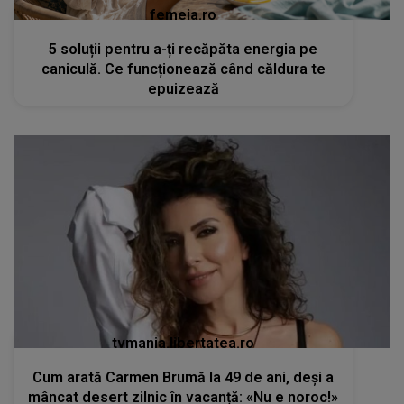
femeia.ro
5 soluții pentru a-ți recăpăta energia pe
caniculă. Ce funcționează când căldura te
epuizează
tvmania.libertatea.ro
Cum arată Carmen Brumă la 49 de ani, deși a
mâncat desert zilnic în vacanță: «Nu e noroc!»