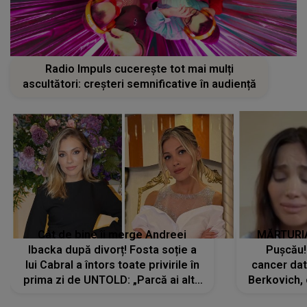
Radio Impuls cucerește tot mai mulți
ascultători: creșteri semnificative în audiență
Cât de bine îi merge Andreei
MĂRTURIA
Ibacka după divorț! Fosta soție a
Pușcău!
lui Cabral a întors toate privirile în
cancer dato
prima zi de UNTOLD: „Parcă ai altă
Berkovich, 
strălucire, emani putere,
accident ru