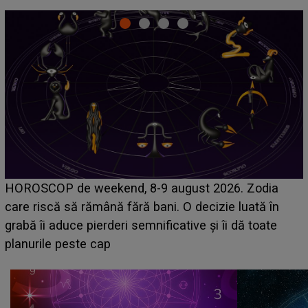
Emanuel a ținut ACEST DETALIU ASCUNS până
acum! În fața Alexandrei, concurentul din Casa Iubirii
face o MĂRTURISIRE NEAȘTEPTATĂ despre mama
sa: "I-am spus și ei în față, eu nu te iubesc pentru
că..."