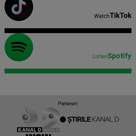
TikTok
Watch
Spotify
Listen
Parteneri: