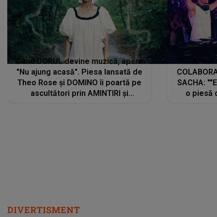
Când DORUL devine muzică, apare
Armin 
"Nu ajung acasă". Piesa lansată de
COLABORAR
Theo Rose și DOMINO îi poartă pe
SACHA: ""E
ascultători prin AMINTIRI și
o piesă 
REGĂSIRI, iar drumul emoțiilor
imediat pre
trece prin sufletul publicului:
cu mine șt
"Pentru toți cei care au plecat
păstrăm do
departe ca să le fie mai bine"
DIVERTISMENT