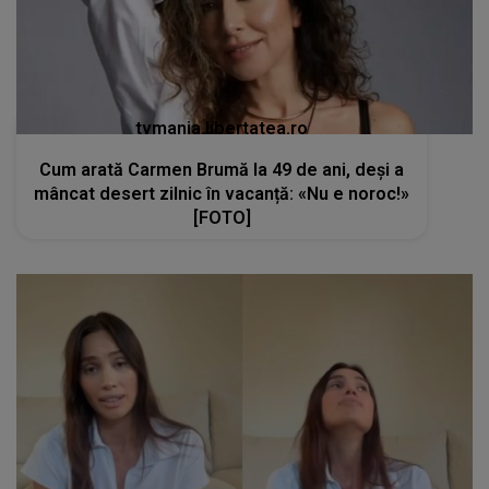
tvmania.libertatea.ro
Cum arată Carmen Brumă la 49 de ani, deși a
mâncat desert zilnic în vacanță: «Nu e noroc!»
[FOTO]