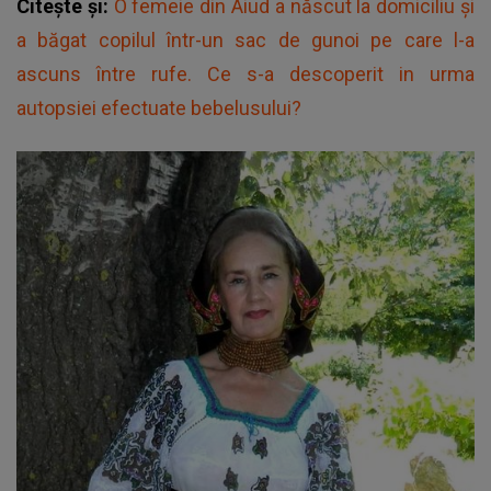
Citește și:
O femeie din Aiud a născut la domiciliu şi
a băgat copilul într-un sac de gunoi pe care l-a
ascuns între rufe. Ce s-a descoperit in urma
autopsiei efectuate bebelusului?