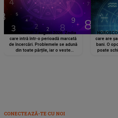
HOROSCOP 7 august 2026. Zodia
HOROSCOP 
care intră într-o perioadă marcată
care are șa
de încercări. Problemele se adună
bani. O opo
din toate părțile, iar o veste
poate schi
neașteptată îi dă planurile peste
la
cap
CONECTEAZĂ-TE CU NOI