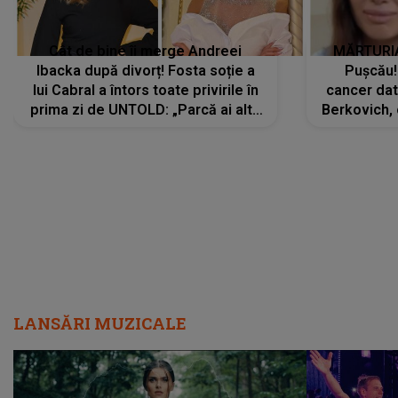
Cât de bine îi merge Andreei
MĂRTURIA
Ibacka după divorț! Fosta soție a
Pușcău!
lui Cabral a întors toate privirile în
cancer dato
prima zi de UNTOLD: „Parcă ai altă
Berkovich, 
strălucire, emani putere,
accident ru
încredere, siguranță...”
Dacă nu 
LANSĂRI MUZICALE