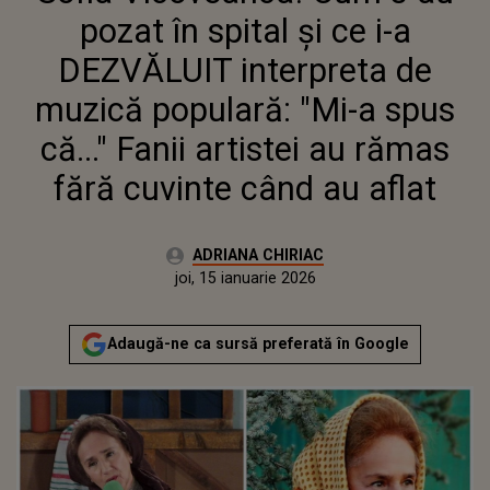
SPUS CĂ..." FANII ARTISTEI AU
pozat în spital și ce i-a
RĂMAS FĂRĂ CUVINTE CÂND
AU AFLAT
DEZVĂLUIT interpreta de
muzică populară: "Mi-a spus
că..." Fanii artistei au rămas
fără cuvinte când au aflat
Autor:
ADRIANA CHIRIAC
Publicat:
joi, 15 ianuarie 2026
Actualizat:
joi, 15 ianuarie 2026
Adaugă-ne ca sursă preferată în Google