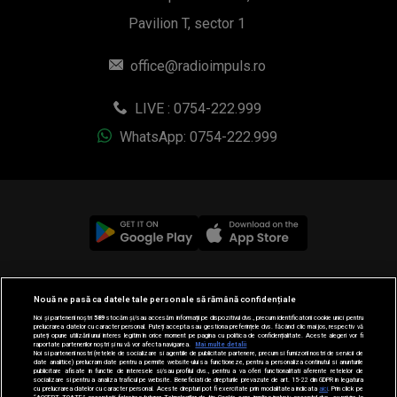
Pavilion T, sector 1
office@radioimpuls.ro
LIVE : 0754-222.999
WhatsApp: 0754-222.999
© 2019-2026 DOGAN MEDIA INTERNATIONAL SA, Toate
Nouă ne pasă ca datele tale personale să rămână confidențiale
drepturile rezervate.
Noi și partenerii noștri
589
stocăm și/sau accesăm informații pe dispozitivul dvs., precum identificatorii cookie unici pentru
prelucrarea datelor cu caracter personal. Puteți accepta sau gestiona preferințele dvs. făcând clic mai jos, respectiv vă
puteți opune utilizării unui interes legitim în orice moment pe pagina cu politica de confidențialitate. Aceste alegeri vor fi
raportate partenerilor noștri și nu vă vor afecta navigarea.
Mai multe detalii
Noi si partenerii nostri (retelele de socializare si agentiile de publicitate partenere, precum si furnizorii nostri de servicii de
date analitice) prelucram date pentru a permite website-ului sa functioneze, pentru a personaliza continutul si anunturile
publicitare afisate in functie de interesele si/sau profilul dvs., pentru a va oferi functionalitati aferente retelelor de
socializare si pentru a analiza traficul pe website. Beneficiati de drepturile prevazute de art. 15-22 din GDPR in legatura
cu prelucrarea datelor cu caracter personal. Aceste drepturi pot fi exercitate prin modalitatea indicata
aici
. Prin click pe