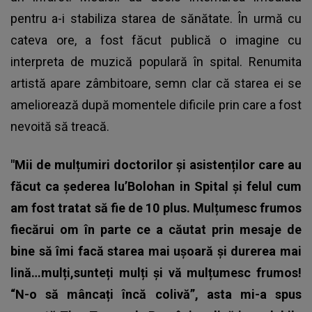
pentru a-i stabiliza starea de sănătate. În urmă cu
cateva ore, a fost făcut publică o imagine cu
interpreta de muzică populară în spital. Renumita
artistă apare zâmbitoare, semn clar că starea ei se
ameliorează după momentele dificile prin care a fost
nevoită să treacă.
"Mii de mulțumiri doctorilor şi asistenților care au
făcut ca șederea lu’Bolohan in Spital și felul cum
am fost tratat să fie de 10 plus. Mulțumesc frumos
fiecărui om în parte ce a căutat prin mesaje de
bine să îmi facă starea mai ușoară și durerea mai
lină…mulți,sunteți mulți și vă mulțumesc frumos!
“N-o să mâncați încă colivă”, asta mi-a spus