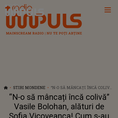
Radio Impuls
STIRI MONDENE
“N-O SĂ MÂNCAȚI ÎNCĂ COLIVĂ”
VASILE BOLOHAN, ALĂTURI DE
“N-o să mâncați încă colivă”
SOFIA VICOVEANCA! CUM S-AU
POZAT ÎN SPITAL ȘI CE I-A
Vasile Bolohan, alături de
DEZVĂLUIT INTERPRETA DE
Sofia Vicoveanca! Cum s-au
MUZICĂ POPULARĂ: "MI-A