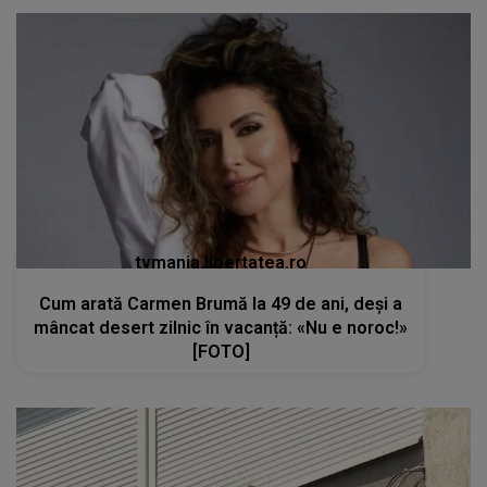
tvmania.libertatea.ro
Cum arată Carmen Brumă la 49 de ani, deși a
mâncat desert zilnic în vacanță: «Nu e noroc!»
[FOTO]