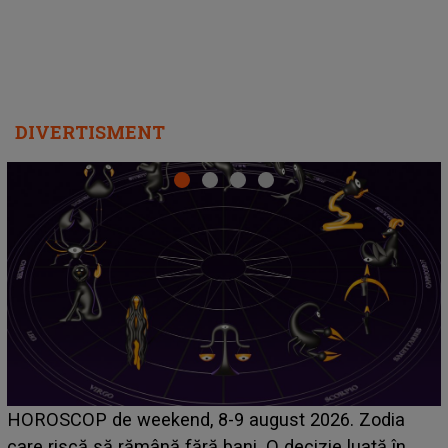
DIVERTISMENT
Emanuel a ținut ACEST DETALIU ASCUNS până
acum! În fața Alexandrei, concurentul din Casa Iubirii