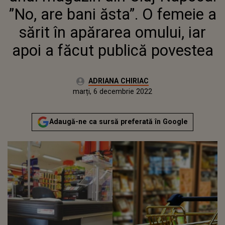
”No, are bani ăsta”. O femeie a
sărit în apărarea omului, iar
apoi a făcut publică povestea
Autor:
ADRIANA CHIRIAC
Publicat:
marți, 6 decembrie 2022
Actualizat:
marți, 6 decembrie 2022
Adaugă-ne ca sursă preferată în Google