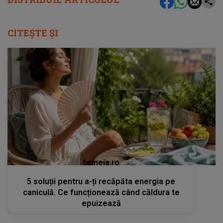
CITEȘTE ȘI
femeia.ro
5 soluții pentru a-ți recăpăta energia pe
caniculă. Ce funcționează când căldura te
epuizează