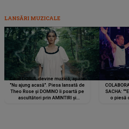
LANSĂRI MUZICALE
Când DORUL devine muzică, apare
Armin 
"Nu ajung acasă". Piesa lansată de
COLABORAR
Theo Rose și DOMINO îi poartă pe
SACHA: ""E
ascultători prin AMINTIRI și
o piesă 
REGĂSIRI, iar drumul emoțiilor
imediat pre
trece prin sufletul publicului:
cu mine șt
"Pentru toți cei care au plecat
păstrăm do
departe ca să le fie mai bine"