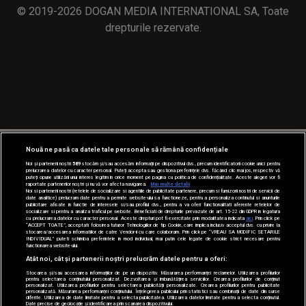
© 2019-2026 DOGAN MEDIA INTERNATIONAL SA, Toate
drepturile rezervate.
Nouă ne pasă ca datele tale personale să rămână confidențiale
Noi și partenerii noștri
589
stocăm și/sau accesăm informații pe dispozitivul dvs., precum identificatorii cookie unici pentru
prelucrarea datelor cu caracter personal. Puteți accepta sau gestiona preferințele dvs. făcând clic mai jos, respectiv vă
puteți opune utilizării unui interes legitim în orice moment pe pagina cu politica de confidențialitate. Aceste alegeri vor fi
raportate partenerilor noștri și nu vă vor afecta navigarea.
Mai multe detalii
Noi si partenerii nostri (retelele de socializare si agentiile de publicitate partenere, precum si furnizorii nostri de servicii de
date analitice) prelucram date pentru a permite website-ului sa functioneze, pentru a personaliza continutul si anunturile
publicitare afisate in functie de interesele si/sau profilul dvs., pentru a va oferi functionalitati aferente retelelor de
socializare si pentru a analiza traficul pe website. Beneficiati de drepturile prevazute de art. 15-22 din GDPR in legatura
cu prelucrarea datelor cu caracter personal. Aceste drepturi pot fi exercitate prin modalitatea indicata
aici
. Prin click pe
“ACCEPT TOATE”, acceptati folosirea tuturor Tehnologiilor de tip Cookie, care implica inclusiv acceptul dvs. cu privire la
stocarea/accesarea informatiilor de catre Vendor-ii cu care colaboram. Prin click pe “VREAU SA MODIFIC SETARILE
INDIVIDUAL” puteti schimba preferintele in mod individual, mai putin cele legate de cookie strict necesare pentru
functionarea website-ului.
Atât noi, cât și partenerii noștri prelucrăm datele pentru a oferi:
Stocarea și/sau accesarea informațiilor de pe un dispozitiv. Măsurarea performanței reclamelor. Utilizarea profilurilor
pentru selectarea conținutului personalizat. Dezvoltarea și îmbunătățirea serviciilor. Crearea profilurilor de conținut
personalizat. Utilizarea profilurilor pentru selectarea publicității personalizate. Crearea profilurilor pentru publicitate
personalizată. Măsurarea performanței conținutului. Înțelegerea publicului prin statistici sau combinații de date din surse
diferite. Utilizarea de date limitate pentru a selecta publicitatea. Utilizarea datelor limitate pentru a selecta conținutul.
Date precise de geolocație și identificarea prin scanarea dispozitivului.