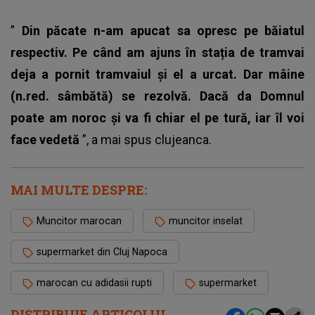
”
Din păcate n-am apucat sa opresc pe băiatul
respectiv. Pe când am ajuns în stația de tramvai
deja a pornit tramvaiul și el a urcat. Dar mâine
(n.red. sâmbătă) se rezolvă. Dacă da Domnul
poate am noroc și va fi chiar el pe tură, iar îl voi
face vedetă
”, a mai spus clujeanca.
MAI MULTE DESPRE:
Muncitor marocan
muncitor inselat
supermarket din Cluj Napoca
marocan cu adidasii rupti
supermarket
DISTRIBUIE ARTICOLUL