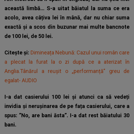
această limbă… S-a uitat băiatul la suma ce era
acolo, avea câțiva lei în mână, dar nu chiar suma
exactă și a scos din buzunar mai multe bancnote
de 100 lei, de 50 lei.
Citește și:
Dimineața Nebună: Cazul unui român care
a plecat la furat la o zi după ce a aterizat în
Anglia.Tânărul a reușit o „performanță” greu de
egalat- AUDIO
I-a dat casierului 100 lei și atunci ca să vedeți
invidia și nerușinarea de pe fața casierului, care a
spus: ”No, are bani ăsta”. I-a dat rest băiatului 30
bani.