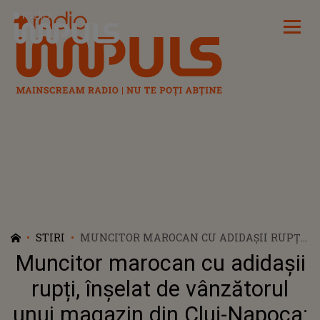
Radio Impuls
STIRI
MUNCITOR MAROCAN CU ADIDAȘII RUPȚI,
ÎNȘELAT DE VÂNZĂTORUL UNUI MAGAZIN
Muncitor marocan cu adidașii
DIN CLUJ-NAPOCA: ”NO, ARE BANI ĂSTA”. O
FEMEIE A SĂRIT ÎN APĂRAREA OMULUI,
rupți, înșelat de vânzătorul
IAR APOI A FĂCUT PUBLICĂ POVESTEA
unui magazin din Cluj-Napoca: