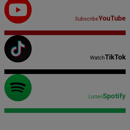
YouTube
Subscribe
TikTok
Watch
Spotify
Listen