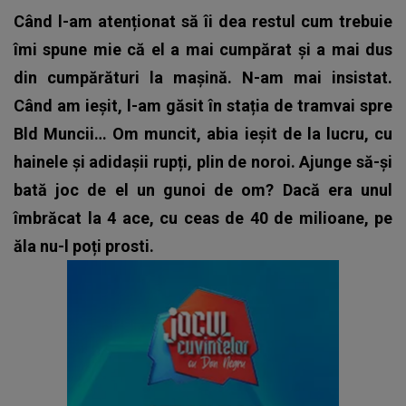
Când l-am atenționat să îi dea restul cum trebuie
îmi spune mie că el a mai cumpărat și a mai dus
din cumpărături la mașină. N-am mai insistat.
Când am ieșit, l-am găsit în stația de tramvai spre
Bld Muncii… Om muncit, abia ieșit de la lucru, cu
hainele și adidașii rupți, plin de noroi. Ajunge să-și
bată joc de el un gunoi de om? Dacă era unul
îmbrăcat la 4 ace, cu ceas de 40 de milioane, pe
ăla nu-l poți prosti.