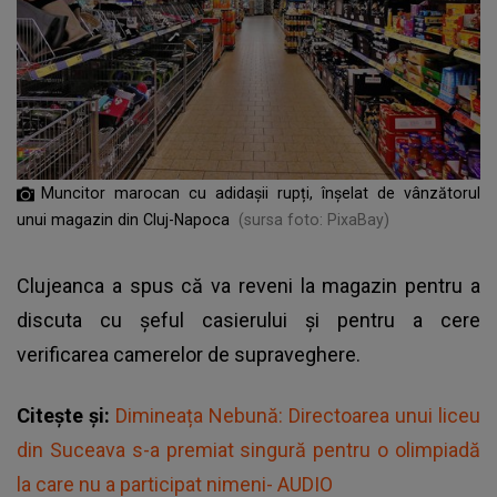
Muncitor marocan cu adidașii rupți, înșelat de vânzătorul
unui magazin din Cluj-Napoca
(sursa foto: PixaBay)
Clujeanca a spus că va reveni la
magazin
pentru a
discuta cu șeful casierului și pentru a cere
verificarea camerelor de supraveghere.
Citește și:
Dimineața Nebună: Directoarea unui liceu
din Suceava s-a premiat singură pentru o olimpiadă
la care nu a participat nimeni- AUDIO