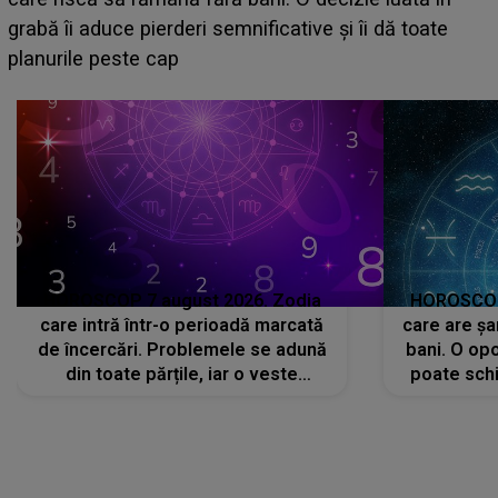
face o MĂRTURISIRE NEAȘTEPTATĂ despre mama
sa: "I-am spus și ei în față, eu nu te iubesc pentru
că..."
HOROSCOP 7 august 2026. Zodia
HOROSCOP 
care intră într-o perioadă marcată
care are șa
de încercări. Problemele se adună
bani. O opo
din toate părțile, iar o veste
poate schi
neașteptată îi dă planurile peste
la
cap