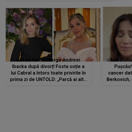
Cât de bine îi merge Andreei
MĂRTURIA
Ibacka după divorț! Fosta soție a
Pușcău!
lui Cabral a întors toate privirile în
cancer dato
prima zi de UNTOLD: „Parcă ai altă
Berkovich, 
strălucire, emani putere,
accident ru
încredere, siguranță...”
Dacă nu 