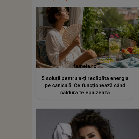
femeia.ro
5 soluții pentru a-ți recăpăta energia
pe caniculă. Ce funcționează când
căldura te epuizează