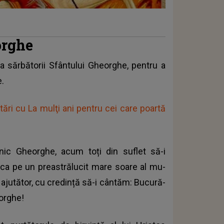
orghe
a sărbătorii Sfântului Gheorghe
, pentru a
e.
itări cu La mulţi ani pentru cei care poartă
enic Gheorghe, acum toți din su­flet să-i
i, ca pe un preastrălucit mare soare al mu­
i ajutător, cu credință să-i cân­tăm: Bucură-
eorghe!