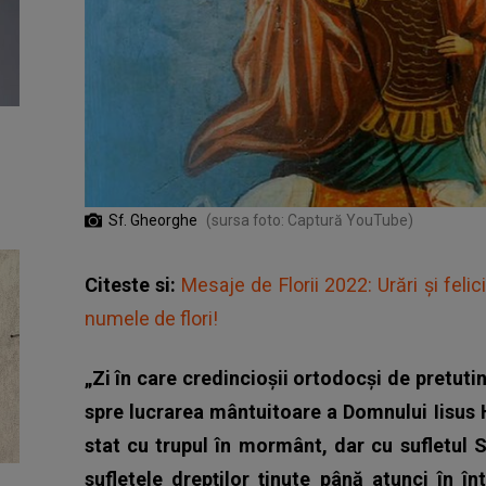
Sf. Gheorghe
(sursa foto: Captură YouTube)
Citeste si:
Mesaje de Florii 2022: Urări şi felic
numele de flori!
„Zi în care credincioșii ortodocși de pretuti
spre lucrarea mântuitoare a Domnului Iisus H
stat cu trupul în mormânt, dar cu sufletul S
sufletele drepților ținute până atunci în în