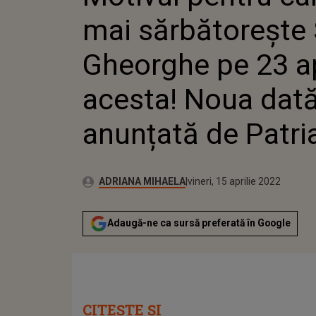
ANUNȚATĂ DE PAT
mai sărbătorește 
Gheorghe pe 23 ap
acesta! Noua dat
anunțată de Patri
Publicat:
Autor:
vineri, 15 aprilie 2022
Actualizat:
ADRIANA MIHAELA
vineri, 15 aprilie 2022
Adaugă-ne ca sursă preferată în Google
CITEȘTE ȘI