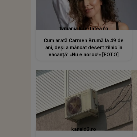
tvmania.libertatea.ro
Cum arată Carmen Brumă la 49 de
ani, deși a mâncat desert zilnic în
vacanță: «Nu e noroc!» [FOTO]
kanald2.ro