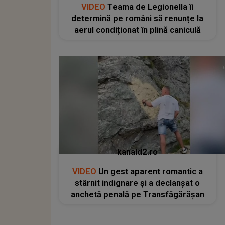
VIDEO
Teama de Legionella îi
determină pe români să renunțe la
aerul condiționat în plină caniculă
kanald2.ro
VIDEO
Un gest aparent romantic a
stârnit indignare și a declanșat o
anchetă penală pe Transfăgărășan