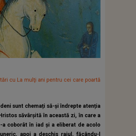
itări cu La mulţi ani pentru cei care poartă
ndeni sunt chemați să-și îndrepte atenția
ristos săvârșită în această zi, în care a
-a coborât în iad și a eliberat de acolo
tuneric, apoi a deschis raiul, făcându-l