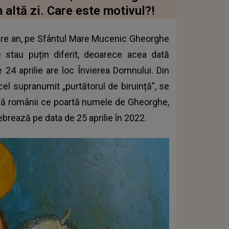
n altă zi. Care este motivul?!
iecare an, pe Sfântul Mare Mucenic Gheorghe
le stau puțin diferit, deoarece acea dată
e 24 aprilie are loc Învierea Domnului. Din
 cel supranumit „purtătorul de biruință”, se
că românii ce poartă numele de Gheorghe,
ebrează pe data de 25 aprilie în 2022.