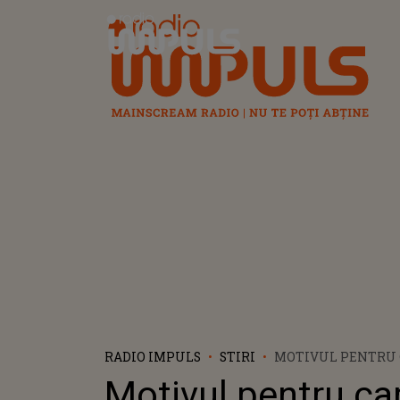
Radio Impuls
RADIO IMPULS
STIRI
MOTIVUL PENTRU 
SĂRBĂTOREȘTE SF.
Motivul pentru ca
APRILIE ANUL ACE