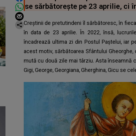
se sărbătorește pe 23 aprilie, ci î
Creștinii de pretutindeni îl sărbătoresc, în f
în data de 23 aprilie. În 2022, însă, lucruri
încadrează ultima zi din Postul Paștelui, iar p
acest motiv,
sărbătoarea Sfântului Gheorghe
,
mută cu două zile mai târziu. Asta înseamnă 
Gigi, George, Georgiana, Gherghina, Gicu se cel