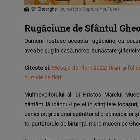
Sf. Gheorghe
(sursa foto: Captură YouTube)
Rugăciune de Sfântul Ghe
Oamenii rostesc această rugăciune,
cu ocazi
avea belșug în casă, noroc, bunăstare și fericir
Citeste si:
Mesaje de Florii 2022: Urări şi felic
numele de flori!
Multnevoitorului al lui Hristos Ma­re­lui Muc
cântăm, lăudându-l pe el în sfințitele locașur
cenicilor; și ca unui apărător al credincioșilor ș
te, purtă­torule de biruință, mare mucenice Gh