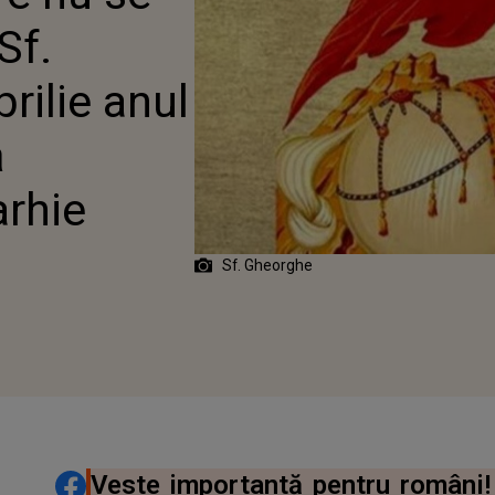
RIARHIE
Sf.
rilie anul
ă
arhie
Sf. Gheorghe
DISTRIBUIE ARTICOLUL
Veste importantă pentru români!