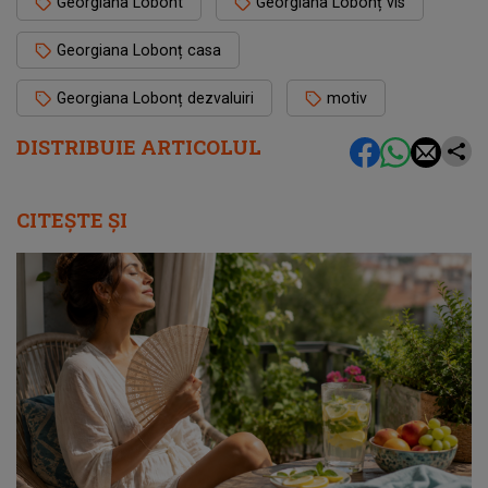
Georgiana Lobont
Georgiana Lobonț vis
Georgiana Lobonț casa
Georgiana Lobonț dezvaluiri
motiv
DISTRIBUIE ARTICOLUL
CITEȘTE ȘI