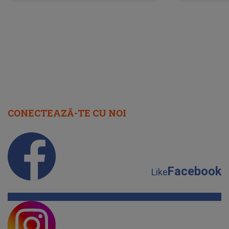
neașteptată îi dă planurile peste
la
cap
CONECTEAZĂ-TE CU NOI
Facebook
Like