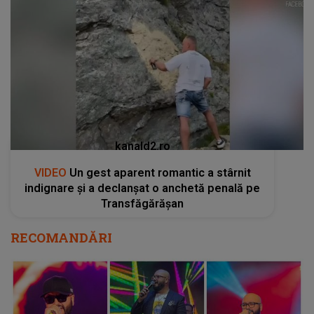
kanald2.ro
VIDEO
Un gest aparent romantic a stârnit
indignare și a declanșat o anchetă penală pe
Transfăgărășan
RECOMANDĂRI