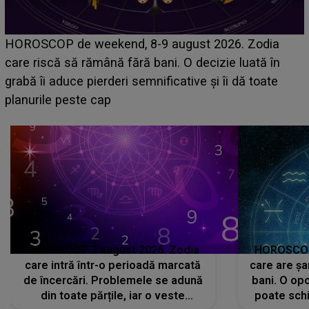
Emanuel a ținut ACEST DETALIU ASCUNS până
acum! În fața Alexandrei, concurentul din Casa Iubirii
face o MĂRTURISIRE NEAȘTEPTATĂ despre mama
sa: "I-am spus și ei în față, eu nu te iubesc pentru
că..."
HOROSCOP 7 august 2026. Zodia
HOROSCOP 
care intră într-o perioadă marcată
care are șa
de încercări. Problemele se adună
bani. O opo
din toate părțile, iar o veste
poate schi