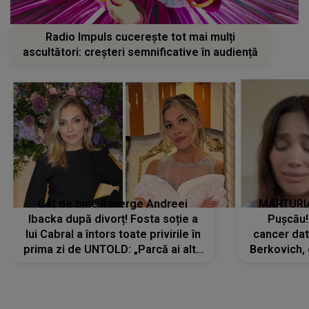
Radio Impuls cucerește tot mai mulți
ascultători: creșteri semnificative în audiență
Cât de bine îi merge Andreei
MĂRTURIA
Ibacka după divorț! Fosta soție a
Pușcău!
lui Cabral a întors toate privirile în
cancer dato
prima zi de UNTOLD: „Parcă ai altă
Berkovich, 
strălucire, emani putere,
accident ru
încredere, siguranță...”
Dacă nu 