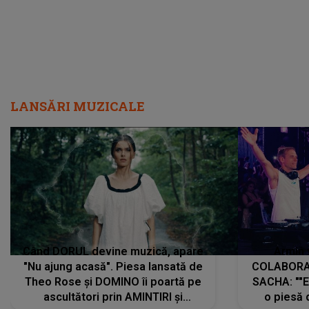
LANSĂRI MUZICALE
Când DORUL devine muzică, apare
Armin 
"Nu ajung acasă". Piesa lansată de
COLABORAR
Theo Rose și DOMINO îi poartă pe
SACHA: ""E
ascultători prin AMINTIRI și
o piesă 