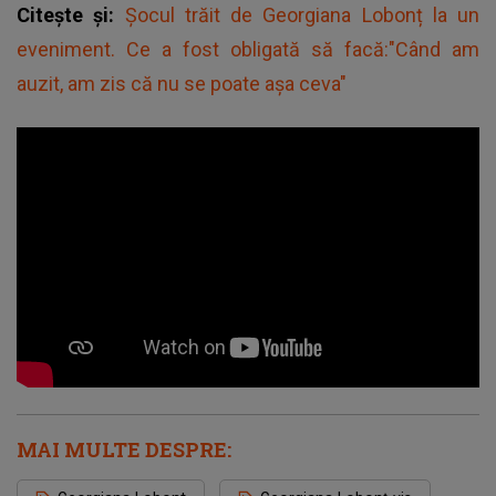
Citește și:
Șocul trăit de Georgiana Lobonț la un
eveniment. Ce a fost obligată să facă:"Când am
auzit, am zis că nu se poate așa ceva"
MAI MULTE DESPRE: