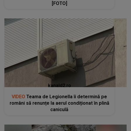
[FOTO]
kanald2.ro
VIDEO
Teama de Legionella îi determină pe
români să renunțe la aerul condiționat în plină
caniculă