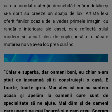
care a acordat o atenție deosebită fiecărui detaliu și
și-a dorit să creeze un spațiu de lux. Artista le-a
oferit fanilor ocazia de a vedea primele imagini cu
randările interioare ale casei, care reflectă stilul
modern și rafinat ales de cuplu, însă din păcate
mutarea nu va avea loc prea curând.
”Chiar e superbă, dar oameni buni, eu chiar n-am
știut ce înseamnă să-ți construiești o casă. E
foarte, foarte greu. Mai ales că noi nu suntem
acasă și apelăm la oamenii care sunt de
specialitate să ne ajute. Mai dăm și de oameni
care uneori ne mai încurcă și e cam greu. Speram