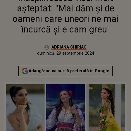
aşteptat: "Mai dăm și de
oameni care uneori ne mai
încurcă și e cam greu"
Autor:
ADRIANA CHIRIAC
Publicat:
duminică, 29 septembrie 2024
Actualizat:
duminică, 29 septembrie 2024
Adaugă-ne ca sursă preferată în Google