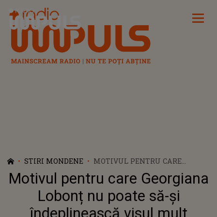
Radio Impuls
STIRI MONDENE
MOTIVUL PENTRU CARE
GEORGIANA LOBONȚ NU POATE
Motivul pentru care Georgiana
SĂ-ȘI ÎNDEPLINEASCĂ VISUL
MULT AŞTEPTAT: "MAI DĂM ȘI
Lobonț nu poate să-și
DE OAMENI CARE UNEORI NE
îndeplinească visul mult
MAI ÎNCURCĂ ȘI E CAM GREU"