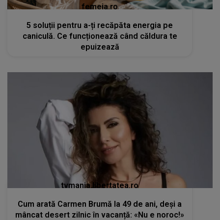
femeia.ro
5 soluții pentru a-ți recăpăta energia pe
caniculă. Ce funcționează când căldura te
epuizează
tvmania.libertatea.ro
Cum arată Carmen Brumă la 49 de ani, deși a
mâncat desert zilnic în vacanță: «Nu e noroc!»