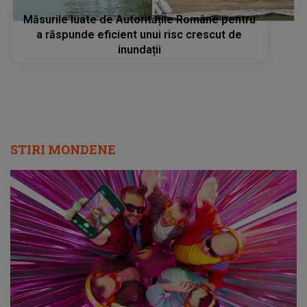
Măsurile luate de Autoritățile Române pentru
a răspunde eficient unui risc crescut de
inundații
STIRI MONDENE