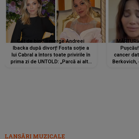
Cât de bine îi merge Andreei
MĂRTURIA
Ibacka după divorț! Fosta soție a
Pușcău!
lui Cabral a întors toate privirile în
cancer dato
prima zi de UNTOLD: „Parcă ai altă
Berkovich, 
strălucire, emani putere,
accident ru
încredere, siguranță...”
Dacă nu 
LANSĂRI MUZICALE