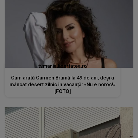
tvmania.libertatea.ro
Cum arată Carmen Brumă la 49 de ani, deși a
mâncat desert zilnic în vacanță: «Nu e noroc!»
[FOTO]