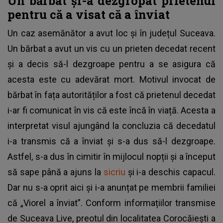
Un bărbat şi-a dezgropat prietenul
pentru că a visat că a înviat
Un caz asemănător a avut loc și în județul Suceava.
Un bărbat a avut un vis cu un prieten decedat recent
și a decis să-l dezgroape pentru a se asigura că
acesta este cu adevărat mort. Motivul invocat de
bărbat în fața autorităților a fost că prietenul decedat
i-ar fi comunicat în vis că este încă în viață. Acesta a
interpretat visul ajungând la concluzia că decedatul
i-a transmis că a înviat și s-a dus să-l dezgroape.
Astfel, s-a dus în cimitir în mijlocul nopții și a început
să sape până a ajuns la
sicriu
și i-a deschis capacul.
Dar nu s-a oprit aici și i-a anunțat pe membrii familiei
că „Viorel a înviat”. Conform informațiilor transmise
de Suceava Live, preotul din localitatea Corocăiești a