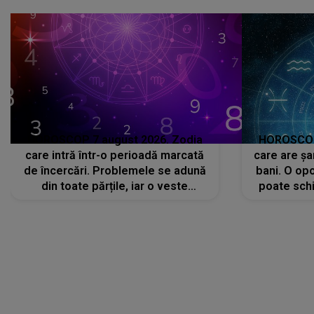
că..."
HOROSCOP 7 august 2026. Zodia
HOROSCOP 
care intră într-o perioadă marcată
care are șa
de încercări. Problemele se adună
bani. O opo
din toate părțile, iar o veste
poate schi
neașteptată îi dă planurile peste
la
cap