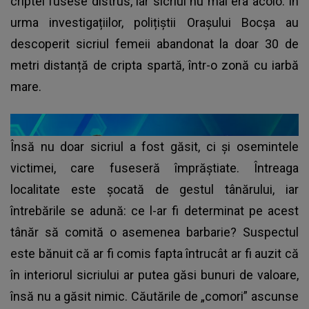
criptei fusese distrus, iar sicriul nu mai era acolo. În
urma investigațiilor, polițiștii Orașului Bocșa au
descoperit sicriul femeii abandonat la doar 30 de
metri distanță de cripta spartă, într-o zonă cu iarbă
mare.
Însă nu doar sicriul a fost găsit, ci și osemintele
victimei, care fuseseră împrăștiate. Întreaga
localitate este șocată de gestul tânărului, iar
întrebările se adună: ce l-ar fi determinat pe acest
tânăr să comită o asemenea barbarie? Suspectul
este bănuit că ar fi comis fapta întrucât ar fi auzit că
în interiorul sicriului ar putea găsi bunuri de valoare,
însă nu a găsit nimic. Căutările de „comori” ascunse