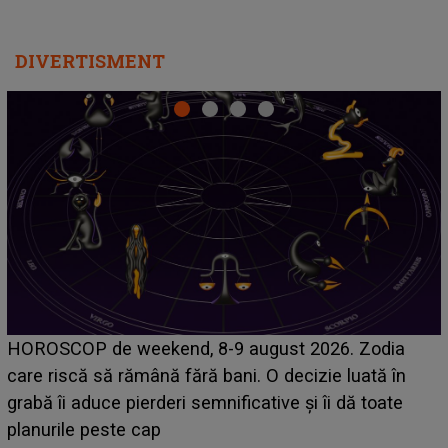
DIVERTISMENT
Emanuel a ținut ACEST DETALIU ASCUNS până
acum! În fața Alexandrei, concurentul din Casa Iubirii
face o MĂRTURISIRE NEAȘTEPTATĂ despre mama
sa: "I-am spus și ei în față, eu nu te iubesc pentru