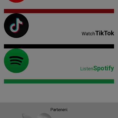
TikTok
Watch
Spotify
Listen
Parteneri: