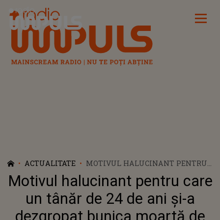
Radio Impuls
ACTUALITATE
MOTIVUL HALUCINANT PENTRU
CARE UN TÂNĂR DE 24 DE ANI ȘI-A
Motivul halucinant pentru care
DEZGROPAT BUNICA MOARTĂ DE
15 ANI. LOCALNICII SUNT
un tânăr de 24 de ani și-a
ORIPILAȚI: "NU S-A MAI GĂSIT
dezgropat bunica moartă de
CRANIUL"