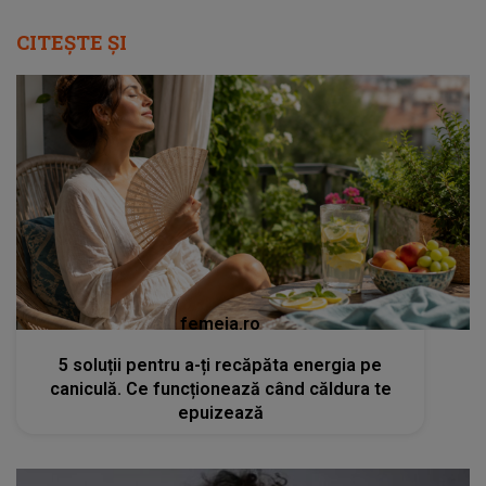
CITEȘTE ȘI
femeia.ro
5 soluții pentru a-ți recăpăta energia pe
caniculă. Ce funcționează când căldura te
epuizează