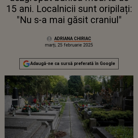
15 ani. Localnicii sunt oripilați:
"Nu s-a mai găsit craniul"
Autor:
ADRIANA CHIRIAC
Publicat:
marți, 25 februarie 2025
Actualizat:
marți, 25 februarie 2025
Adaugă-ne ca sursă preferată în Google