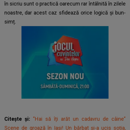
în
sicriu
sunt o practică oarecum rar întâlnită în zilele
noastre, dar acest caz sfidează orice logică și bun-
simț.
Citește și:
”Hai să îți arăt un cadavru de câine”
Scene de groază în Iași! Un bărbat și-a ucis soția,