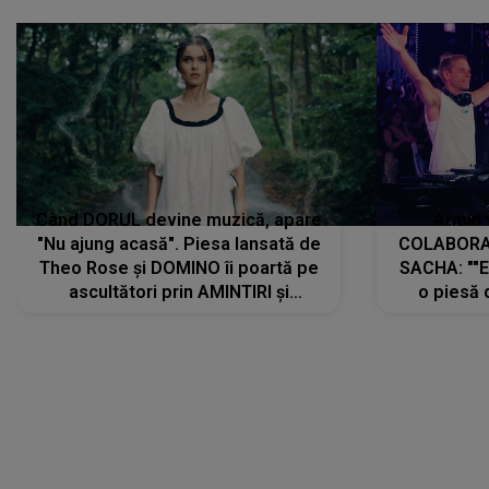
Când DORUL devine muzică, apare
Armin 
"Nu ajung acasă". Piesa lansată de
COLABORAR
Theo Rose și DOMINO îi poartă pe
SACHA: ""E
ascultători prin AMINTIRI și
o piesă 
REGĂSIRI, iar drumul emoțiilor
imediat pre
trece prin sufletul publicului:
cu mine șt
"Pentru toți cei care au plecat
păstrăm do
departe ca să le fie mai bine"