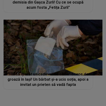
demisia din Gașca Zurli! Cu ce se ocupă
acum fosta „Fetița Zurli”
”Hai să îți arăt un cadavru de câine” Scene de
groază în Iași! Un bărbat și-a ucis soția, apoi a
invitat un prieten să vadă fapta