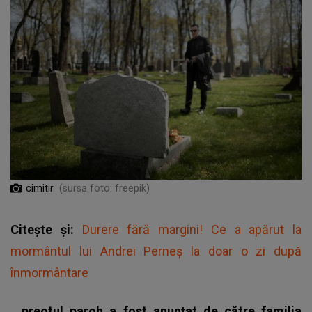
cimitir
(sursa foto: freepik)
Citește și:
Durere fără margini! Ce a apărut la
mormântul lui Andrei Perneș la doar o zi după
înmormântare
„ preotul paroh a fost anunţat de către familia