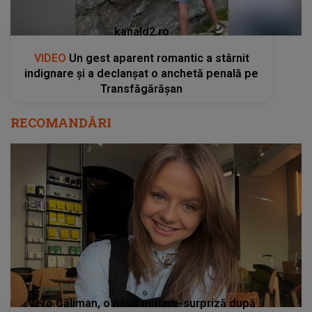
kanald2.ro
VIDEO
Un gest aparent romantic a stârnit
indignare și a declanșat o anchetă penală pe
Transfăgărășan
RECOMANDĂRI
Vero Căliman, o nouă mutare-surpriză după