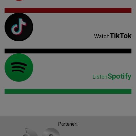
TikTok
Watch
Spotify
Listen
Parteneri: