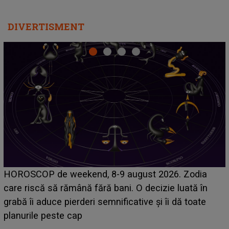
DIVERTISMENT
Emanuel a ținut ACEST DETALIU ASCUNS până
acum! În fața Alexandrei, concurentul din Casa Iubirii
face o MĂRTURISIRE NEAȘTEPTATĂ despre mama
sa: "I-am spus și ei în față, eu nu te iubesc pentru