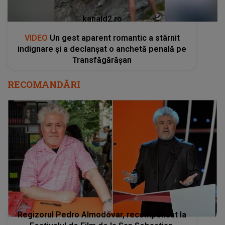
kanald2.ro
VIDEO
Un gest aparent romantic a stârnit
indignare și a declanșat o anchetă penală pe
Transfăgărășan
RECOMANDĂRI
Regizorul Pedro Almodóvar, recompensat la