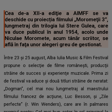
Cea de-a XII-a ediţie a AIMFF se va
deschide cu proiecția filmului „Moromeţii 3”,
lungmetraj din trilogia lui Stere Gulea, care
va duce publicul în anul 1954, acolo unde
Niculae Moromete, acum tânăr scriitor, se
află în faţa unor alegeri greu de gestionat.
Între 23 şi 25 august, Alba Iulia Music & Film Festival
propune o selecţie de filme româneşti, producţii
străine de succes şi experienţe muzicale. Prima zi
de festival va aduce şi două titluri străine de neratat:
„Dogman”, cel mai nou lungmetraj al maestrului
filmului francez de acţiune, Luc Besson, şi „Zile
perfecte” (r. Win Wenders), care are în palmares
premiul pentru Cel mai bun actor în rol principal la