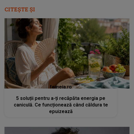
CITEȘTE ȘI
femeia.ro
5 soluții pentru a-ți recăpăta energia pe
caniculă. Ce funcționează când căldura te
epuizează