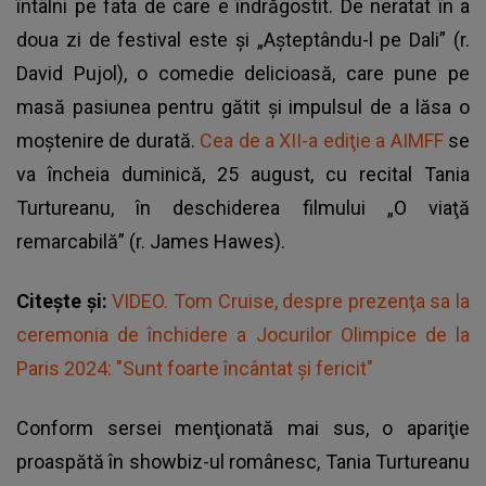
întâlni pe fata de care e îndrăgostit. De neratat în a
doua zi de festival este şi „Aşteptându-l pe Dali” (r.
David Pujol), o comedie delicioasă, care pune pe
masă pasiunea pentru gătit şi impulsul de a lăsa o
moştenire de durată.
Cea de a XII-a ediţie a AIMFF
se
va încheia duminică, 25 august, cu recital Tania
Turtureanu, în deschiderea filmului „O viaţă
remarcabilă” (r. James Hawes).
Citește și:
VIDEO. Tom Cruise, despre prezenţa sa la
ceremonia de închidere a Jocurilor Olimpice de la
Paris 2024: "Sunt foarte încântat şi fericit"
Conform sersei menţionată mai sus, o apariţie
proaspătă în showbiz-ul românesc, Tania Turtureanu