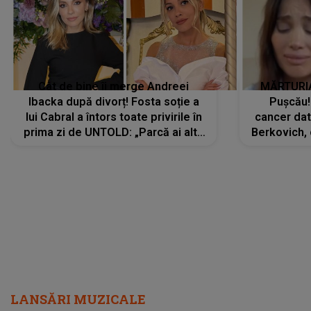
Cât de bine îi merge Andreei
MĂRTURIA
Ibacka după divorț! Fosta soție a
Pușcău!
lui Cabral a întors toate privirile în
cancer dato
prima zi de UNTOLD: „Parcă ai altă
Berkovich, 
strălucire, emani putere,
accident ru
încredere, siguranță...”
Dacă nu 
LANSĂRI MUZICALE