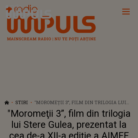
Radio Impuls
STIRI
"MOROMEŢII 3”, FILM DIN TRILOGIA LUI
STERE GULEA, PREZENTAT LA CEA DE-A
"Moromeţii 3”, film din trilogia
XII-A EDIŢIE A AIMFF
lui Stere Gulea, prezentat la
cea de-a XII-a ediţie a AIMFF