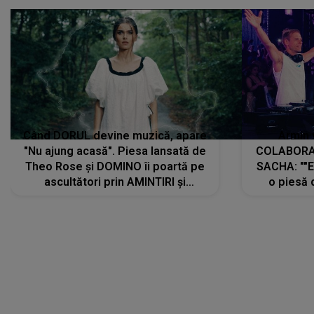
Când DORUL devine muzică, apare
Armin 
"Nu ajung acasă". Piesa lansată de
COLABORAR
Theo Rose și DOMINO îi poartă pe
SACHA: ""E
ascultători prin AMINTIRI și
o piesă 
REGĂSIRI, iar drumul emoțiilor
imediat pre
trece prin sufletul publicului:
cu mine șt
"Pentru toți cei care au plecat
păstrăm do
departe ca să le fie mai bine"