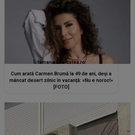
tvmania.libertatea.ro
Cum arată Carmen Brumă la 49 de ani, deși a
mâncat desert zilnic în vacanță: «Nu e noroc!»
[FOTO]