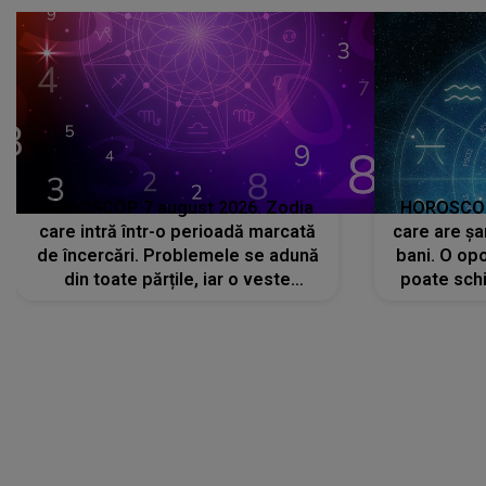
că..."
HOROSCOP 7 august 2026. Zodia
HOROSCOP 
care intră într-o perioadă marcată
care are șa
de încercări. Problemele se adună
bani. O opo
din toate părțile, iar o veste
poate schi
neașteptată îi dă planurile peste
la
cap