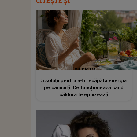
CITEȘTE ȘI
femeia.ro
5 soluții pentru a-ți recăpăta energia
pe caniculă. Ce funcționează când
căldura te epuizează