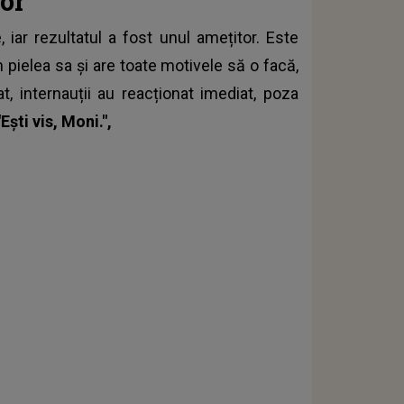
lor
, iar rezultatul a fost unul amețitor. Este
pielea sa și are toate motivele să o facă,
, internauții au reacționat imediat, poza
"Ești vis, Moni.",