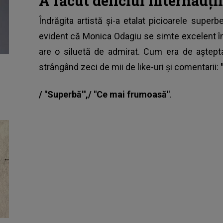
A făcut deliciul internauţi
Îndrăgita artistă și-a etalat picioarele superbe
evident că Monica Odagiu se simte excelent în 
are o siluetă de admirat. Cum era de așteptat
strângând zeci de mii de like-uri și comentarii:
/ "Superbă"',/ "Ce mai frumoasă"
.