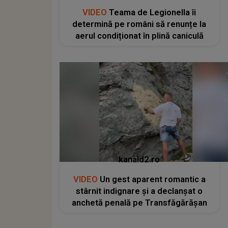
VIDEO
Teama de Legionella îi
determină pe români să renunțe la
aerul condiționat în plină caniculă
kanald2.ro
VIDEO
Un gest aparent romantic a
stârnit indignare și a declanșat o
anchetă penală pe Transfăgărășan