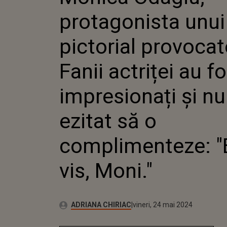
PROVOCA
protagonista unui
ACTRIȚE
IMPRESI
AU EZIT
pictorial provocat
COMPLI
"EȘTI VI
Fanii actriței au f
impresionați și nu
ezitat să o
complimenteze: "
vis, Moni."
Publicat:
Autor:
miercuri, 24 mai 2023
Actualizat:
ADRIANA CHIRIAC
vineri, 24 mai 2024