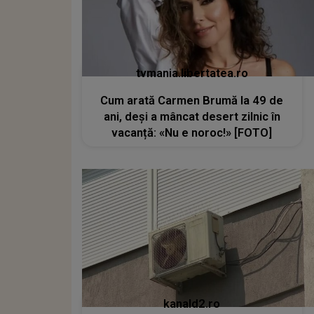
tvmania.libertatea.ro
Cum arată Carmen Brumă la 49 de
ani, deși a mâncat desert zilnic în
vacanță: «Nu e noroc!» [FOTO]
kanald2.ro