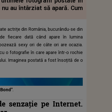
ultimele fotografii postate în
or nu au întârziat să apară. Cum
ate actrițe din România, bucurându-se din
i de fiecare dată când apare în lumina
 pozează sexy ori de câte ori are ocazia.
cu o fotografie în care apare într-o rochie
ului. Imaginea postată a fost însoțită de o
/Bond"
.
e senzație pe Internet.