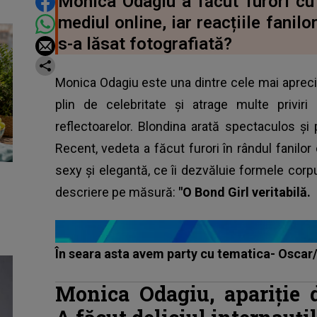
DISTRIBUIE ARTICOLUL
Monica Odagiu a făcut furori cu 
mediul online, iar reacțiile fanil
s-a lăsat fotografiată?
Monica Odagiu este una dintre cele mai apreci
plin de celebritate și atrage multe privir
reflectoarelor. Blondina arată spectaculos și
Recent, vedeta a făcut furori în rândul fanilor 
sexy și elegantă, ce îi dezvăluie formele corp
descriere pe măsură:
"O Bond Girl veritabilă.
În seara asta avem party cu tematica- Oscar
Monica Odagiu, apariție d