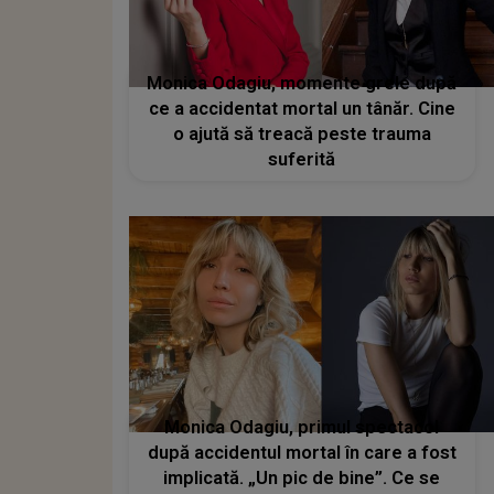
Monica Odagiu, momente grele după
ce a accidentat mortal un tânăr. Cine
o ajută să treacă peste trauma
suferită
Monica Odagiu, primul spectacol
după accidentul mortal în care a fost
implicată. „Un pic de bine”. Ce se