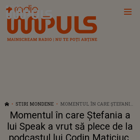
Radio Impuls
STIRI MONDENE
MOMENTUL ÎN CARE ȘTEFANIA
A LUI SPEAK A VRUT SĂ PLECE
Momentul în care Ștefania a
DE LA PODCASTUL LUI CODIN
MATICIUC. CE S-A ÎNTÂMPLAT,
lui Speak a vrut să plece de la
DE FAPT
podcastul lui Codin Maticiuc.