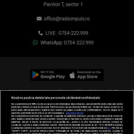
Pavilion T, sector 1
office@radioimpuls.ro
LIVE : 0754-222.999
WhatsApp: 0754-222.999
© 2019-2026 DOGAN MEDIA INTERNATIONAL SA, Toate
Nouă ne pasă ca datele tale personale să rămână confidențiale
drepturile rezervate.
Noi și partenerii noștri
589
stocăm și/sau accesăm informații pe dispozitivul dvs., precum identificatorii cookie unici pentru
prelucrarea datelor cu caracter personal. Puteți accepta sau gestiona preferințele dvs. făcând clic mai jos, respectiv vă
puteți opune utilizării unui interes legitim în orice moment pe pagina cu politica de confidențialitate. Aceste alegeri vor fi
raportate partenerilor noștri și nu vă vor afecta navigarea.
Mai multe detalii
Noi si partenerii nostri (retelele de socializare si agentiile de publicitate partenere, precum si furnizorii nostri de servicii de
date analitice) prelucram date pentru a permite website-ului sa functioneze, pentru a personaliza continutul si anunturile
publicitare afisate in functie de interesele si/sau profilul dvs., pentru a va oferi functionalitati aferente retelelor de
socializare si pentru a analiza traficul pe website. Beneficiati de drepturile prevazute de art. 15-22 din GDPR in legatura
cu prelucrarea datelor cu caracter personal. Aceste drepturi pot fi exercitate prin modalitatea indicata
aici
. Prin click pe
“ACCEPT TOATE”, acceptati folosirea tuturor Tehnologiilor de tip Cookie, care implica inclusiv acceptul dvs. cu privire la
stocarea/accesarea informatiilor de catre Vendor-ii cu care colaboram. Prin click pe “VREAU SA MODIFIC SETARILE