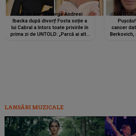
Cât de bine îi merge Andreei
MĂRTURIA
Ibacka după divorț! Fosta soție a
Pușcău!
lui Cabral a întors toate privirile în
cancer dato
prima zi de UNTOLD: „Parcă ai altă
Berkovich, 
strălucire, emani putere,
accident ru
încredere, siguranță...”
Dacă nu 
LANSĂRI MUZICALE