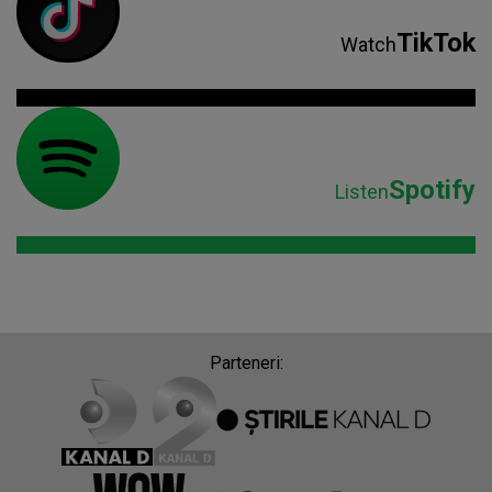
TikTok
Watch
Spotify
Listen
Parteneri: