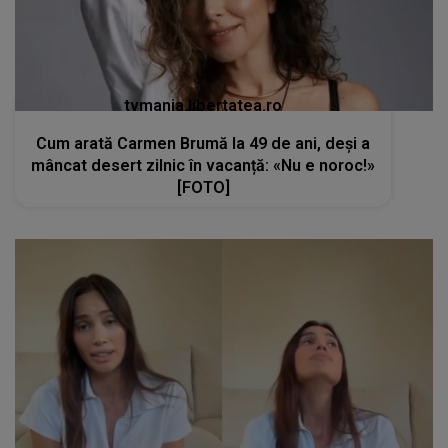
tvmania.libertatea.ro
Cum arată Carmen Brumă la 49 de ani, deși a
mâncat desert zilnic în vacanță: «Nu e noroc!»
[FOTO]