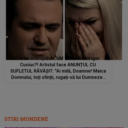
Ce se întâmplă ACUM în familia lui Igor
Cuciuc?! Artistul face ANUNȚUL CU
SUFLETUL RĂVĂȘIT: "Ai milă, Doamne! Maica
Domnului, toți sfinții, rugați-vă lui Dumnezeu
pentru noi, dați-ne ..."
STIRI MONDENE