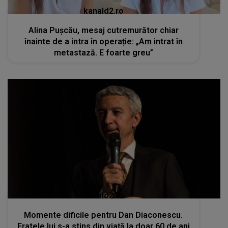
kanald2.ro
Alina Pușcău, mesaj cutremurător chiar
înainte de a intra în operație: „Am intrat în
metastază. E foarte greu”
kanald2.ro
Momente dificile pentru Dan Diaconescu.
Fratele lui s-a stins din viață la doar 60 de ani