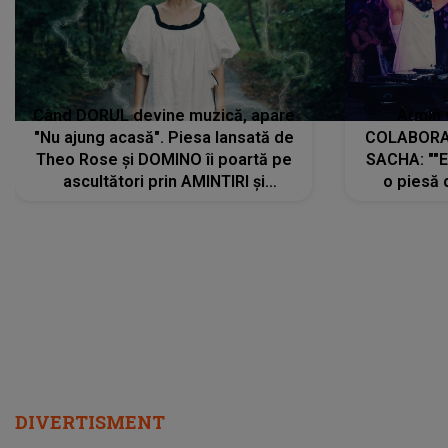
Când DORUL devine muzică, apare
Armin 
"Nu ajung acasă". Piesa lansată de
COLABORAR
Theo Rose și DOMINO îi poartă pe
SACHA: ""E
ascultători prin AMINTIRI și
o piesă 
REGĂSIRI, iar drumul emoțiilor
imediat pre
trece prin sufletul publicului:
cu mine șt
"Pentru toți cei care au plecat
păstrăm do
departe ca să le fie mai bine"
DIVERTISMENT