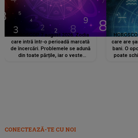
HOROSCOP 7 august 2026. Zodia
HOROSCOP 
care intră într-o perioadă marcată
care are șa
de încercări. Problemele se adună
bani. O opo
din toate părțile, iar o veste
poate schi
neașteptată îi dă planurile peste
la
cap
CONECTEAZĂ-TE CU NOI