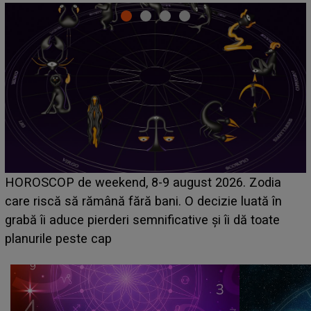
Emanuel a ținut ACEST DETALIU ASCUNS până
acum! În fața Alexandrei, concurentul din Casa Iubirii
face o MĂRTURISIRE NEAȘTEPTATĂ despre mama
sa: "I-am spus și ei în față, eu nu te iubesc pentru
că..."