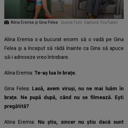
Alina Eremia şi Gina Felea
(sursa foto: Captură YouTube)
Alina Eremia
s-a bucurat enorm să o vadă pe Gina
Felea și a început să râdă înainte ca Gina să apuce
să-i adreseze vreo întrebare.
Alina Eremia:
Te-aș lua în brațe.
Gina Felea:
Lasă, avem viruși, nu ne mai luăm în
brațe. Ne pupă după, când nu se filmează. Ești
pregătită?
Alina Eremia:
Nu știu, sincer nu știu dacă sunt