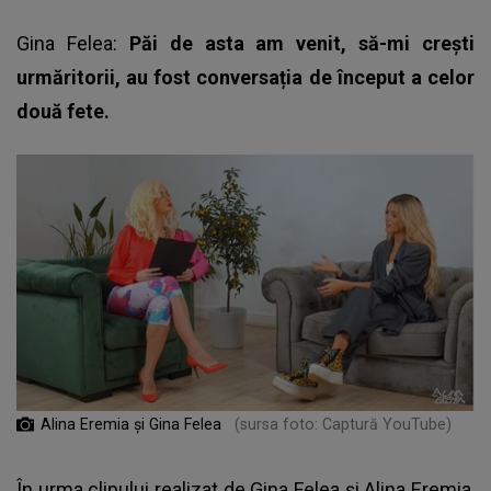
Gina Felea:
Păi de asta am venit, să-mi crești
urmăritorii, au fost conversația de început a celor
două fete.
Alina Eremia şi Gina Felea
(sursa foto: Captură YouTube)
În urma clipului realizat de Gina Felea și Alina Eremia,