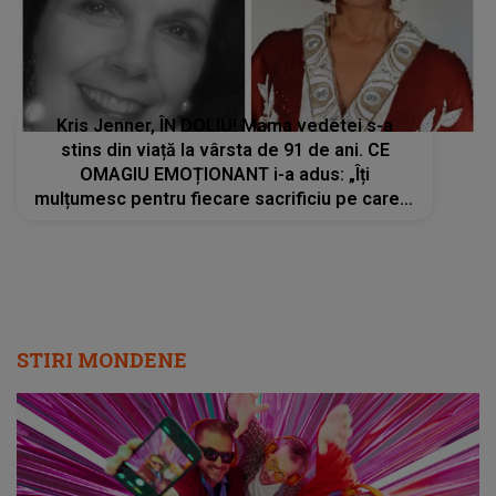
Kris Jenner, ÎN DOLIU! Mama vedetei s-a
stins din viață la vârsta de 91 de ani. CE
OMAGIU EMOȚIONANT i-a adus: „Îți
mulțumesc pentru fiecare sacrificiu pe care l-
ai făcut. Inimile noastre sunt sfâșiate”
STIRI MONDENE