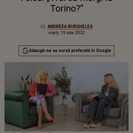
Torino?”
Autor:
ANDREEA BURGHELEA
Publicat:
luni, 8 februarie 2021
Actualizat:
marți, 19 iulie 2022
Adaugă-ne ca sursă preferată în Google