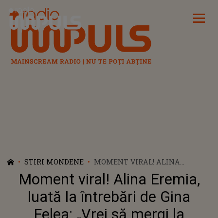
Radio Impuls
STIRI MONDENE
MOMENT VIRAL! ALINA
EREMIA, LUATĂ LA ÎNTREBĂRI
Moment viral! Alina Eremia,
DE GINA FELEA: „VREI SĂ MERGI
LA TORINO?”
luată la întrebări de Gina
Felea: „Vrei să mergi la