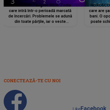
HOROSCOP 7 august 2026. Zodia
HOROSCOP 
care intră într-o perioadă marcată
care are șa
de încercări. Problemele se adună
bani. O opo
din toate părțile, iar o veste
poate schi
neașteptată îi dă planurile peste
la
cap
CONECTEAZĂ-TE CU NOI
Facebook
Like