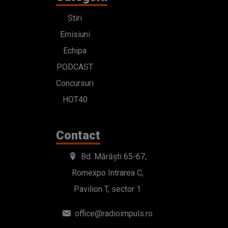
Stiri
Emisiuni
Echipa
PODCAST
Concursuri
HOT40
Contact
Bd. Mărăști 65-67,
Romexpo Intrarea C,
Pavilion T, sector 1
office@radioimpuls.ro