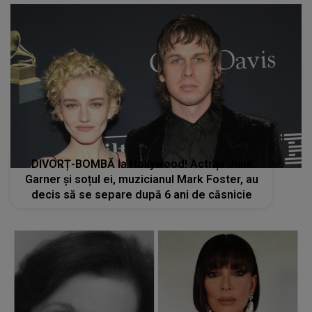
DIVORȚ-BOMBĂ la Hollywood! Actrița Julia
Garner și soțul ei, muzicianul Mark Foster, au
decis să se separe după 6 ani de căsnicie