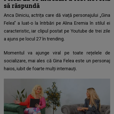
să răspundă
Anca Diniciu, actrița care dă viață personajului „Gina
Felea” a luat-o la întrbări pe Alina Eremia în stilul ei
caracteristic, iar clipul postat pe Youtube de trei zile
a ajuns pe locul 27 în trending.
Momentul va ajunge viral pe toate rețelele de
socializare, mai ales că Gina Felea este un personaj
haios, iubit de foarte mulți internauți.