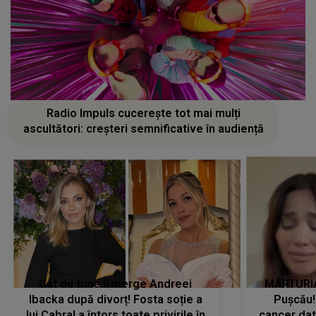
Radio Impuls cucerește tot mai mulți
ascultători: creșteri semnificative în audiență
Cât de bine îi merge Andreei
MĂRTURIA
Ibacka după divorț! Fosta soție a
Pușcău!
lui Cabral a întors toate privirile în
cancer dato